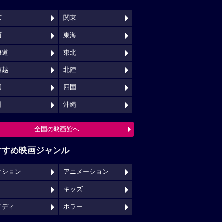
京
関東
西
東海
海道
東北
信越
北陸
国
四国
州
沖縄
全国の映画館へ
すすめ映画ジャンル
クション
アニメーション
キッズ
メディ
ホラー