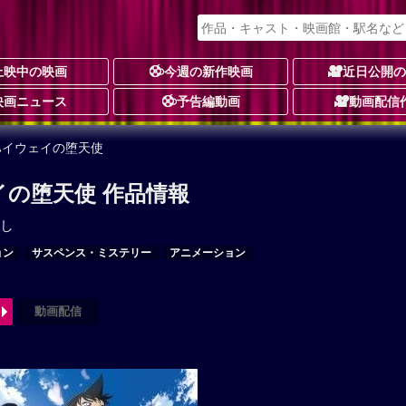
上映中の映画
今週の新作映画
近日公開
映画ニュース
予告編動画
動画配信
ハイウェイの堕天使
イの堕天使 作品情報
し
ョン
サスペンス・ミステリー
アニメーション
動画配信