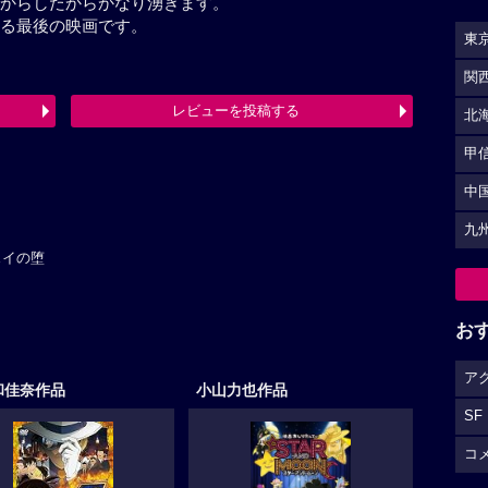
が聞ける最後の映画です。
東
す。
関
北
レビューを投稿する
甲
最終更新日：2026-07-29 11:47:50
中
九
ェイの堕
お
ア
和佳奈作品
小山力也作品
SF
コ