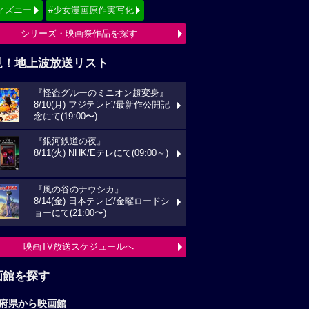
ィズニー
#少女漫画原作実写化
シリーズ・映画祭作品を探す
見！地上波放送リスト
『怪盗グルーのミニオン超変身』
8/10(月) フジテレビ/最新作公開記
念にて(19:00〜)
『銀河鉄道の夜』
8/11(火) NHK/Eテレにて(09:00～)
『風の谷のナウシカ』
8/14(金) 日本テレビ/金曜ロードシ
ョーにて(21:00〜)
映画TV放送スケジュールへ
画館を探す
府県から映画館