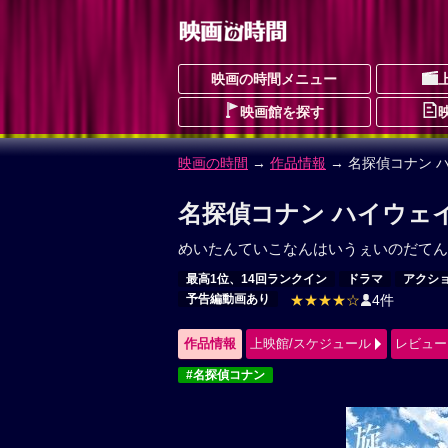
映画の時間メニュー
映画館を探す
映画の時間
→
作品情報
→ 名探偵コナン 
名探偵コナン ハイウェ
めいたんていこなんはいうぇいのだてん
最高1位、14回ランクイン
ドラマ
アクシ
予告編動画あり
★★★★☆
4件
作品情報
上映館/スケジュール
レビュー
#名探偵コナン