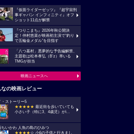
『仮面ライダーゼッツ』『超宇宙刑
事ギャバン インフィニティ』オフ
ショット11点が解禁
『つりこまち』2026年秋公開決
定！仲村悠菜が映画初主演で“釣り
で五輪金メダル”を目指す
「八つ墓村」悪夢的な予告編解禁、
主題歌は松本孝弘（B’z）率いる
TMGが担当
映画ニュースへ
んなの映画レビュー
イ・ストーリー5
★★★★★
最近街を歩いていても
小さい子（特に3、4歳児）がi...
画ちいかわ 人魚の島のひみつ
★★★★
☆ 小6の子供と行きまし