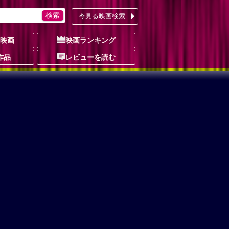
今見る映画検索
の映画
映画ランキング
作品
レビューを読む