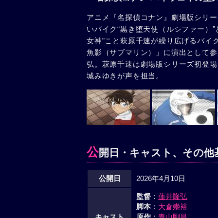
アニメ『名探偵コナン』劇場版シリー
いバイク“黒き堕天使（ルシファー）
女神”こと萩原千速が繰り広げるバイ
魚影（サブマリン）」に演出として参加
弘。萩原千速は劇場版シリーズ初登場
城みゆきが声を担当。
公
開日・キャスト、その他
公開日
2026年4月10日
監督
：
蓮井隆弘
脚本
：
大倉崇裕