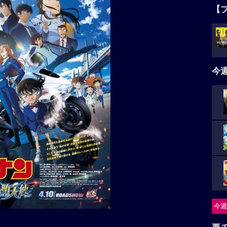
【
今
今週