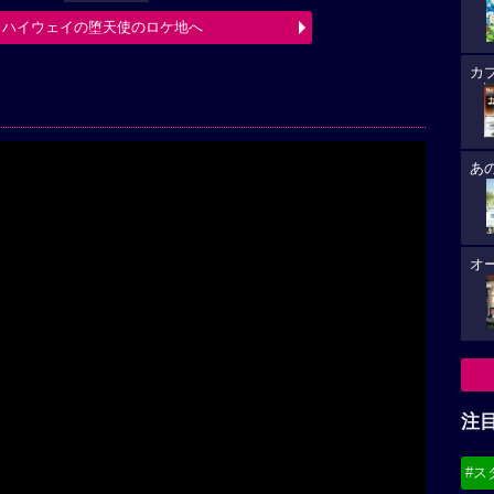
 ハイウェイの堕天使のロケ地へ
カ
あ
オ
Play
注
#ス