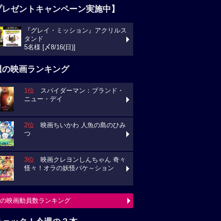
プレゼントキャンペーン実施中】
『グレイ・ミッション』アクリルス
タンド
5名様 [〆8/16(日)]
週の映画ランキング
1位
スパイダーマン：ブランド・
ニュー・デイ
2位
映画ちいかわ 人魚の島のひみ
つ
3位
映画クレヨンしんちゃん 奇々
怪々！オラの妖怪バケ～ション
の映画動員数ランキング