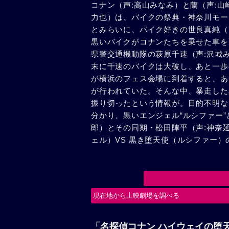
コナン（声:高山みなみ）と蘭（声:山
力也）は、バイクの祭典・神奈川モー
とみらいに、バイク好きの世良真純（
黒いバイクがコナンたちを乗せた車を
県警交通機動隊の萩原千速（声:沢城
末に千速のバイクは大破し、あと一歩
が横浜のフェス会場に到着すると、あ
が行われていた。そんな中、暴走した
振り切ったという情報が。目的不明な
分かり、黒いエンジェル“ルシファー
郎）とその同期・松田陣平（声:神奈
ェル）VS 黒き堕天使（ルシファー
現在地から上映劇場を調べる
「名探偵コナン ハイウェイの堕