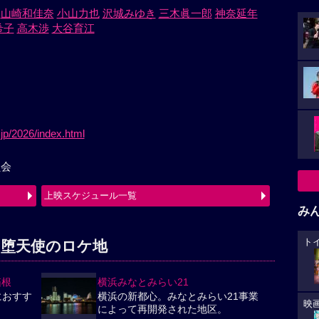
山崎和佳奈
小山力也
沢城みゆき
三木眞一郎
神奈延年
希子
高木渉
大谷育江
jp/2026/index.html
員会
上映スケジュール一覧
み
ト
の堕天使のロケ地
箱根
横浜みなとみらい21
におすす
横浜の新都心。みなとみらい21事業
映
によって再開発された地区。