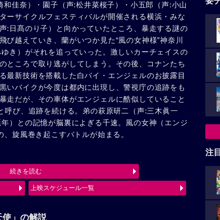
要
崎和佳奈）・園子（声:松井菜桜子）・小五郎（声:小山
ターサイクルフェスティバルが開催される横浜・みな
声:日髙のり子）と向かっていたところ、暴走する謎の
飛び越えていき、蘭がいつか見た“風の女神様”神奈川
みゆき）がそれを追っていった。激しいカーチェイスの
のところで取り逃がしてしまう。その後、コナンたち
る最新技術を搭載した白バイ・エンジェルのお披露目
黒いバイクが今度は都内に出現し、警視庁の追跡をも
暴走だが、その車体がエンジェルに酷似していること
”と呼び、追跡を続ける。弟の萩原研二（声:三木眞一
延年）との記憶が脳裏によぎる千速。風の女神（エンジ
）の、旋風巻き起こすバトルが始まる。
注
続きを読む
上映スケジュール一覧
天使」の解説