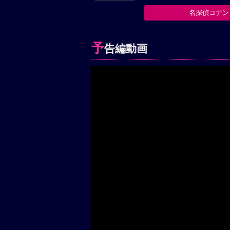
名探偵コナン
予
告編動画