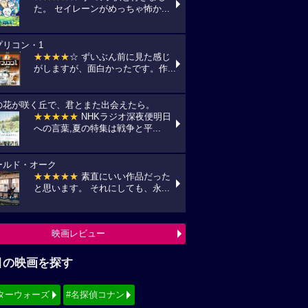
た。 セイレーンがめっちゃ怖か...
プリコン・1
★★★★
☆ ずいぶん前に見た感じ
がしますが、面白かったです。作...
の花が咲く丘で、君とまた出会えたら。
★★★★★
NHKラジオ深夜便明日
への言葉,夏の特集は戦争と平...
ールド・オーク
★★★★★
素直にいい作品だった
と思います。 それにしても、永...
映画レビュー
目の映画を探す
ターウォーズ
#名探偵コナン