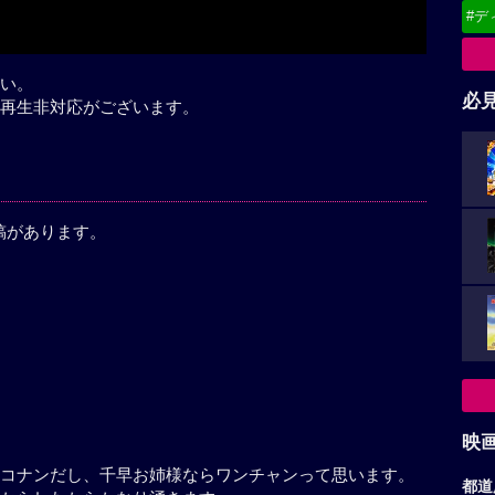
#デ
い。
必
再生非対応がございます。
稿があります。
映
もまあコナンだし、千早お姉様ならワンチャンって思
都道
ファンからしたからかなり湧きます。