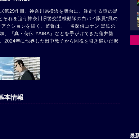
ズ第29作目。神奈川県横浜を舞台に、暴走する謎の黒
”とそれを追う神奈川県警交通機動隊の白バイ隊員“風の
クアクションを描く。監督は、「名探偵コナン 黒鉄の
、『真・侍伝 YAIBA』などを手がけてきた蓮井隆
、2024年に他界した田中敦子から同役を引き継いだ沢
基本情報
最