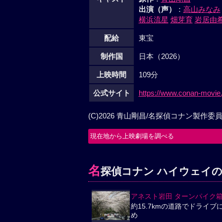
キャスト
原作
：
青山剛昌
出演（声）
：
高山みなみ
横浜流星
畑芽育
岩居由
配給
東宝
制作国
日本（2026）
上映時間
109分
公式サイト
https://www.conan-movie.
(C)2026 青山剛昌/名探偵コナン製作委
現在地から上映劇場を調べる
名
探偵コナン ハイウェイ
アネスト岩田 ターンパイク
約15.7kmの道路でドライブ
め