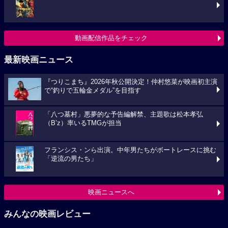
動画配信作品をチェック
最新映画ニュース
『つりこまち』2026年秋公開決定！仲村悠菜が映画初主演
で“釣りで五輪金メダル”を目指す
「八つ墓村」悪夢的な予告編解禁、主題歌は松本孝弘
（B’z）率いるTMGが担当
フランシス・ンら出演。中年男たちがボートレースに挑む
「逆流の男たち」
映画ニュースへ
みんなの映画レビュー