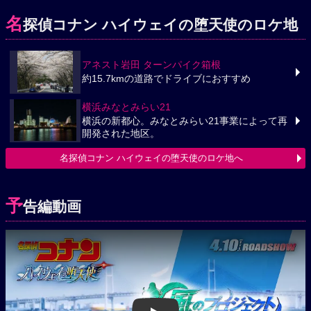
名
探偵コナン ハイウェイの堕天使のロケ地
アネスト岩田 ターンパイク箱根
約15.7kmの道路でドライブにおすすめ
横浜みなとみらい21
横浜の新都心。みなとみらい21事業によって再
開発された地区。
名探偵コナン ハイウェイの堕天使のロケ地へ
予
告編動画