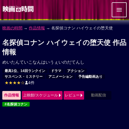
映画の時間
→
作品情報
→ 名探偵コナン ハイウェイの堕天使
名探偵コナン ハイウェイの堕天使 作品
情報
めいたんていこなんはいうぇいのだてんし
最高1位、14回ランクイン
ドラマ
アクション
サスペンス・ミステリー
アニメーション
予告編動画あり
★★★★☆
4件
作品情報
上映館/スケジュール
レビュー
動画配信
#名探偵コナン