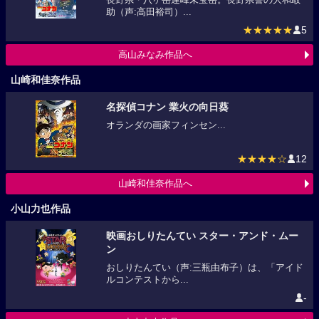
助（声:高田裕司）...
★★★★★
5
高山みなみ作品へ
山崎和佳奈作品
名探偵コナン 業火の向日葵
オランダの画家フィンセン...
★★★★☆
12
山崎和佳奈作品へ
小山力也作品
映画おしりたんてい スター・アンド・ムー
ン
おしりたんてい（声:三瓶由布子）は、「アイド
ルコンテストから...
-