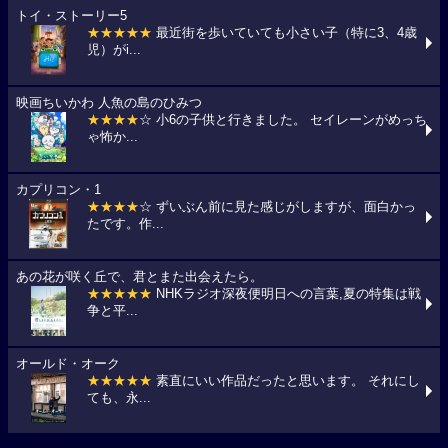
トイ・ストーリー5
★★★★★
最近街を歩いていても小さい子（特に3、4歳
児）がi...
映画ちいかわ 人魚の島のひみつ
★★★★
☆ 小6の子供と行きました。 セイレーンがめっち
ゃ怖か...
カプリコン・1
★★★★
☆ ずいぶん前に見た感じがしますが、面白かっ
たです。作...
あの花が咲く丘で、君とまた出会えたら。
★★★★★
NHKラジオ深夜便明日への言葉,夏の特集は戦
争と平...
オールド・オーク
★★★★★
素直にいい作品だったと思います。 それにし
ても、永...