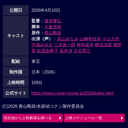
公開日
2026年4月10日
監督
：
蓮井隆弘
脚本
：
大倉崇裕
原作
：
青山剛昌
キャスト
出演（声）
：
高山みなみ
山崎和佳奈
小山力也
沢城みゆき
三木眞一郎
神奈延年
横浜流星
畑芽
育
岩居由希子
高木渉
大谷育江
配給
東宝
制作国
日本（2026）
上映時間
109分
公式サイト
https://www.conan-movie.jp/2026/index.html
(C)2026 青山剛昌/名探偵コナン製作委員会
現在地から上映劇場を調べる
上映スケジュール一覧