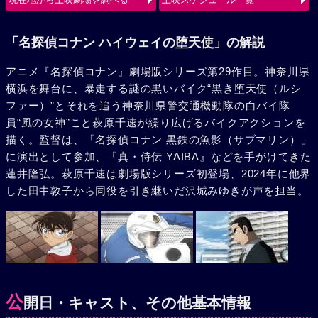
使（ルシファー）の、旋風巻き起こすバトルが始まる。
「名探偵コナン ハイウェイの堕天使」の解説
アニメ『名探偵コナン』劇場版シリーズ第29作目。神奈川県
横浜を舞台に、暴走する謎の黒いバイク“黒き堕天使（ルシ
ファー）”とそれを追う神奈川県警交通機動隊の白バイ隊
員“風の女神”こと萩原千速が繰り広げるバイクアクションを
描く。監督は、「名探偵コナン 黒鉄の魚影（サブマリン）」
に演出として参加、『真・侍伝 YAIBA』などを手がけてきた
蓮井隆弘。萩原千速は劇場版シリーズ初登場、2024年に他界
した田中敦子から同役を引き継いだ沢城みゆきが声を担当。
公
開日・キャスト、その他基本情報