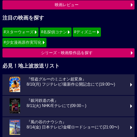
映画レビュー
注目の映画を探す
#スターウォーズ
#名探偵コナン
#ディズニー
#少女漫画原作実写化
シリーズ・映画祭作品を探す
必見！地上波放送リスト
『怪盗グルーのミニオン超変身』
8/10(月) フジテレビ/最新作公開記念にて(19:00〜)
『銀河鉄道の夜』
8/11(火) NHK/Eテレにて(09:00～)
『風の谷のナウシカ』
8/14(金) 日本テレビ/金曜ロードショーにて(21:00〜)