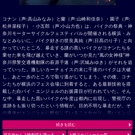
コナン（声:高山みなみ）と蘭（声:山崎和佳奈）・園子（声:
松井菜桜子）・小五郎（声:小山力也）は、バイクの祭典・神
奈川モーターサイクルフェスティバルが開催される横浜・み
なとみらいに、バイク好きの世良真純（声:日髙のり子）と向
かっていたところ、暴走する謎の黒いバイクがコナンたちを
乗せた車を飛び越えていき、蘭がいつか見た“風の女神様”神
奈川県警交通機動隊の萩原千速（声:沢城みゆき）がそれを追
っていった。激しいカーチェイスの末に千速のバイクは大破
し、あと一歩のところで取り逃がしてしまう。その後、コナ
ンたちが横浜のフェス会場に到着すると、ある最新技術を搭
載した白バイ・エンジェルのお披露目が行われていた。そん
な中、暴走した黒いバイクが今度は都内に出現し、警視庁の
追跡をも振り切ったという情報が。目的不明な暴走だが、そ
の車体がエンジェルに酷似していること分かり、黒いエンジ
ェル“ルシファー”と呼び、追跡を続ける。弟の萩原研二（声:
続きを読む
三木眞一郎）とその同期・松田陣平（声:神奈延年）との記憶
が脳裏によぎる千速。風の女神（エンジェル）VS 黒き堕天
現在地から上映劇場を調べる
上映スケジュール一覧