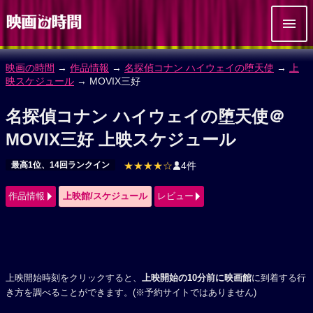
映画の時間
→
作品情報
→
名探偵コナン ハイウェイの堕天使
→
上
映スケジュール
→ MOVIX三好
名探偵コナン ハイウェイの堕天使＠
MOVIX三好 上映スケジュール
最高1位、14回ランクイン
★★★★☆
4件
作品情報
上映館/スケジュール
レビュー
上映開始時刻をクリックすると、
上映開始の10分前に映画館
に到着する行
き方を調べることができます。(※予約サイトではありません)