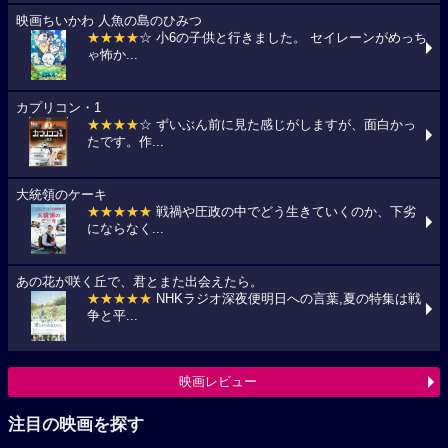
映画ちいかわ 人魚の島のひみつ
★★★★
☆ 小6の子供と行きました。 セイレーンがめっち
ゃ怖か...
カプリコン・1
★★★★
☆ ずいぶん前に見た感じがしますが、面白かっ
たです。作...
大統領のケーキ
★★★★★
戦禍や圧政の中でどう生きていくのか、下劣
にならなく...
あの花が咲く丘で、君とまた出会えたら。
★★★★★
NHKラジオ深夜便明日への言葉,夏の特集は戦
争と平...
映画レビュー
注目の映画を探す