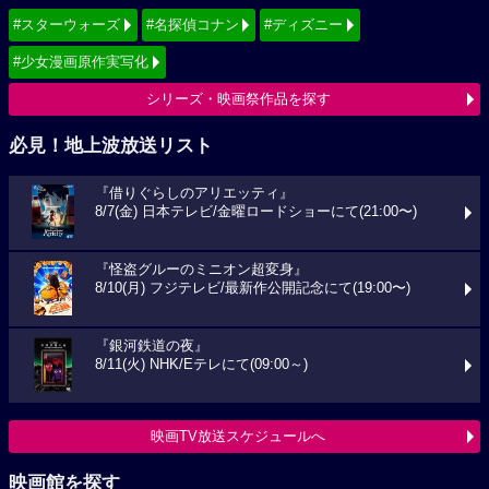
#スターウォーズ
#名探偵コナン
#ディズニー
#少女漫画原作実写化
シリーズ・映画祭作品を探す
必見！地上波放送リスト
『借りぐらしのアリエッティ』
8/7(金) 日本テレビ/金曜ロードショーにて(21:00〜)
『怪盗グルーのミニオン超変身』
8/10(月) フジテレビ/最新作公開記念にて(19:00〜)
『銀河鉄道の夜』
8/11(火) NHK/Eテレにて(09:00～)
映画TV放送スケジュールへ
映画館を探す