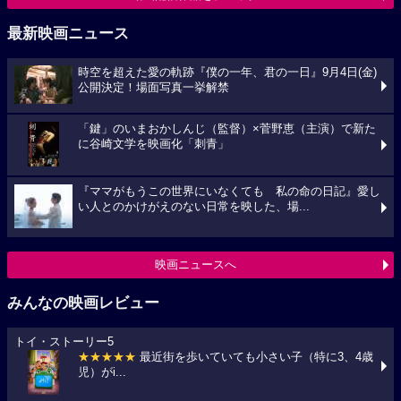
最新映画ニュース
時空を超えた愛の軌跡『僕の一年、君の一日』9月4日(金)
公開決定！場面写真一挙解禁
「鍵」のいまおかしんじ（監督）×菅野恵（主演）で新た
に谷崎文学を映画化「刺青」
『ママがもうこの世界にいなくても 私の命の日記』愛し
い人とのかけがえのない日常を映した、場...
映画ニュースへ
みんなの映画レビュー
トイ・ストーリー5
★★★★★
最近街を歩いていても小さい子（特に3、4歳
児）がi...