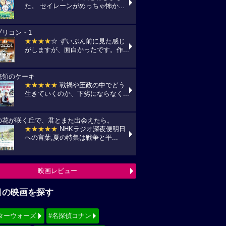
映画レビュー
目の映画を探す
ターウォーズ
#名探偵コナン
ィズニー
#少女漫画原作実写化
シリーズ・映画祭作品を探す
見！地上波放送リスト
『借りぐらしのアリエッティ』
7(金) 日本テレビ/金曜ロードショーにて
:00〜)
『怪盗グルーのミニオン超変身』
10(月) フジテレビ/最新作公開記念にて
:00〜)
『銀河鉄道の夜』
11(火) NHK/Eテレにて(09:00～)