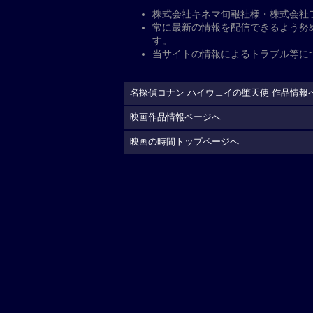
「名探偵コナン ハイウェイの堕
アニメ『名探偵コナン』劇場版シリー
いバイク“黒き堕天使（ルシファー）
女神”こと萩原千速が繰り広げるバイ
魚影（サブマリン）」に演出として参加
弘。萩原千速は劇場版シリーズ初登場
城みゆきが声を担当。
公
開日・キャスト、その他
公開日
2026年4月10日
監督
：
蓮井隆弘
脚本
：
大倉崇裕
キャスト
原作
：
青山剛昌
出演（声）
：
高山みなみ
横浜流星
畑芽育
岩居由