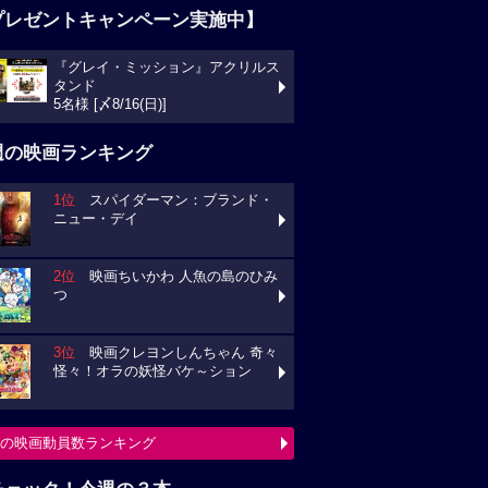
プレゼントキャンペーン実施中】
『グレイ・ミッション』アクリルス
ンド
様 [〆8/16(日)]
週の映画ランキング
1位
スパイダーマン：ブランド・
ュー・デイ
2位
映画ちいかわ 人魚の島のひみ
3位
映画クレヨンしんちゃん 奇々
々！オラの妖怪バケ～ション
の映画動員数ランキング
チェック！今週の３本
ミニオンズ＆モンスターズ