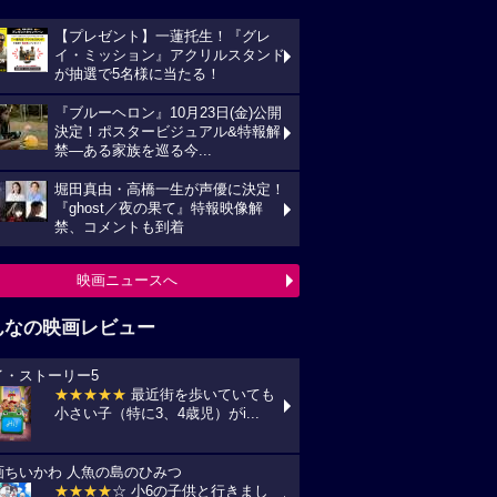
映画ニュースへ
んなの映画レビュー
イ・ストーリー5
★★★★★
最近街を歩いていても
い子（特に3、4歳児）がi...
画ちいかわ 人魚の島のひみつ
★★★★
☆ 小6の子供と行きまし
 セイレーンがめっちゃ怖か...
プリコン・1
★★★★
☆ ずいぶん前に見た感じ
しますが、面白かったです。作...
統領のケーキ
★★★★★
戦禍や圧政の中でどう
きていくのか、下劣にならなく...
の花が咲く丘で、君とまた出会えたら。
★★★★★
NHKラジオ深夜便明日
言葉,夏の特集は戦争と平...