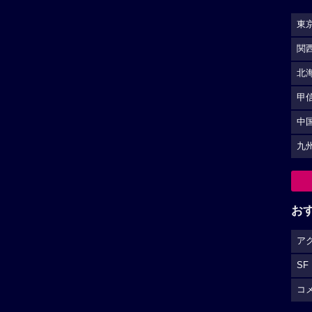
ア
SF
コ
S
（
広告を非表示にするには
）