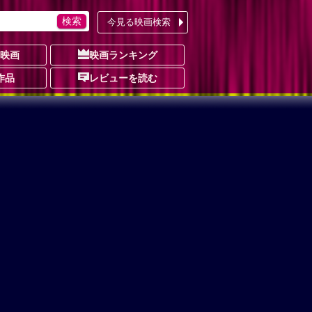
今見る映画検索
の映画
映画ランキング
作品
レビューを読む