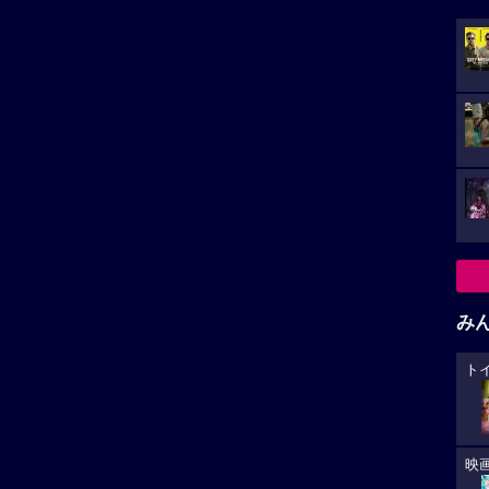
み
い。
ト
再生非対応がございます。
小さ
映
た。
稿があります。
カ
が
大
生
あ
への