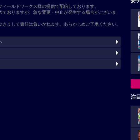
天使」の解説
ズ第29作目。神奈川県横浜を舞台に、暴走する謎の黒
”とそれを追う神奈川県警交通機動隊の白バイ隊員“風の
た
クアクションを描く。監督は、「名探偵コナン 黒鉄の
、『真・侍伝 YAIBA』などを手がけてきた蓮井隆
、2024年に他界した田中敦子から同役を引き継いだ沢
注
灼
基本情報
山崎和佳奈
小山力也
沢城みゆき
三木眞一郎
神奈延年
希子
高木渉
大谷育江