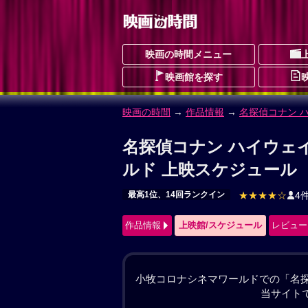
映画の時間メニュー
映画館を探す
映画の時間
→
作品情報
→ 名探偵コナン 
名探偵コナン ハイウェ
めいたんていこなんはいうぇいのだてん
最高1位、14回ランクイン
ドラマ
アクシ
予告編動画あり
★★★★☆
4件
作品情報
上映館/スケジュール
レビュー
#名探偵コナン