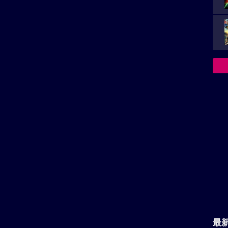
jp/2026/index.html
員会
最
上映スケジュール一覧
イ
名
の堕天使のロケ地
決
族を
箱根
横浜みなとみらい21
におすす
横浜の新都心。みなとみらい21事業
によって再開発された地区。
『
到
 ハイウェイの堕天使のロケ地へ