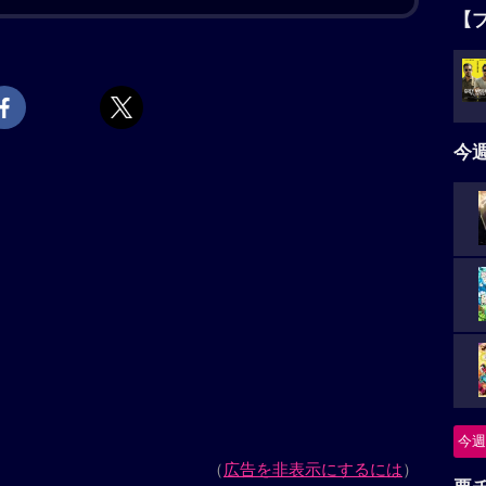
【
崎和佳奈）・園子（声:松井菜桜子）・小五郎（声:小山
ターサイクルフェスティバルが開催される横浜・みな
声:日髙のり子）と向かっていたところ、暴走する謎の
タ
飛び越えていき、蘭がいつか見た“風の女神様”神奈川
5名
みゆき）がそれを追っていった。激しいカーチェイスの
今
のところで取り逃がしてしまう。その後、コナンたち
る最新技術を搭載した白バイ・エンジェルのお披露目
黒いバイクが今度は都内に出現し、警視庁の追跡をも
ニ
暴走だが、その車体がエンジェルに酷似していること
”と呼び、追跡を続ける。弟の萩原研二（声:三木眞一
つ
延年）との記憶が脳裏によぎる千速。風の女神（エンジ
）の、旋風巻き起こすバトルが始まる。
怪
今週
続きを読む
要
上映スケジュール一覧