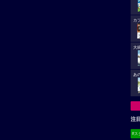
コナンだし、千早お姉様ならワンチャンって思います。
からしたからかなり湧きます。
る最後の映画です。
注
#ス
レビューを投稿する
#デ
必
ェイの堕
8/
(21
8/
(19
和佳奈作品
小山力也作品
8/
偵コナン 業火の向日葵
映画おしりたんてい スター・