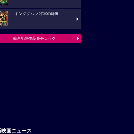
新映画ニュース
【プレゼント】一蓮托生！『グレ
・ミッション』アクリルスタンドが抽選で5
様に当たる！
『ブルーヘロン』10月23日(金)公開
定！ポスタービジュアル&特報解禁―ある家
巡る今...
堀田真由・高橋一生が声優に決定！
ghost／夜の果て』特報映像解禁、コメントも
着