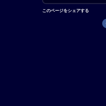
コナン（声:高山みなみ）と蘭（声:山
力也）は、バイクの祭典・神奈川モー
とみらいに、バイク好きの世良真純（
黒いバイクがコナンたちを乗せた車を
県警交通機動隊の萩原千速（声:沢城
末に千速のバイクは大破し、あと一歩
が横浜のフェス会場に到着すると、あ
が行われていた。そんな中、暴走した
振り切ったという情報が。目的不明な
分かり、黒いエンジェル“ルシファー
郎）とその同期・松田陣平（声:神奈
ェル）VS 黒き堕天使（ルシファー
現在地から上映劇場を調べる