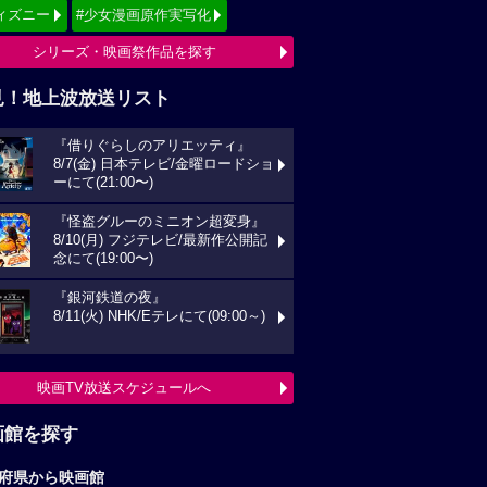
映画TV放送スケジュールへ
画館を探す
府県から映画館
京
関東
西
東海
海道
東北
信越
北陸
国
四国
州
沖縄
全国の映画館へ
すすめ映画ジャンル