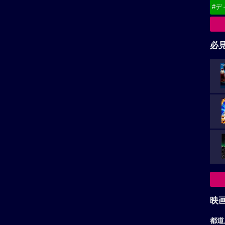
アンド・ムーン
ダの画家フィンセン...
おしりたんてい（声:三瓶由布
映
子）は、「アイドルコンテスト
から...
都道
東
関
北
甲
★★★★☆
12
-
中
山崎和佳奈作品へ
小山力也作品へ
九
お