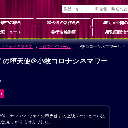
上映中の映画
今週の新作映画
近日公開
映画ニュース
予告編動画
動画配信
ハイウェイの堕天使
イの堕天使 作品情報
し
ョン
サスペンス・ミステリー
アニメーション
動画配信