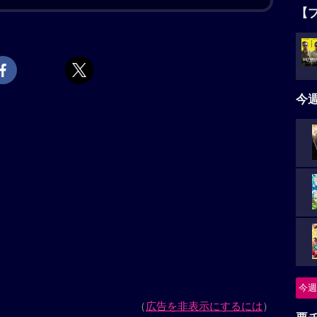
てしまう。その波紋は両家を巻き込む大騒動に発展す
【
きるのか……？
上映スケジュール一覧
タ
5名
ィ」はこちら
今
時代の過ごし方」はこちら
ニ
ズ」の解説
つ
ィ「お終活」シリーズ第3弾。真一と千賀子の長女・
る。ところが、亜矢の何気ない一言でふたりの間に亀
怪
続き、「デコトラの鷲」シリーズの香月秀之。「シャ
掛人・藤枝梅安」シリーズの高畑淳子、「海辺へ行く
今週
、「湖の女たち」の三田佳子、「盤上の向日葵」の小
要