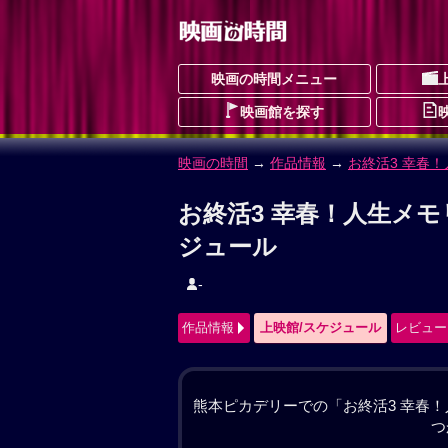
映画の時間メニュー
映画館を探す
映画の時間
→
作品情報
→ お終活3 幸春
お終活3 幸春！人生メモ
おしゅうかつすりーこうしゅんじんせい
ドラマ
コメディ
ヒューマン
予告編動
作品情報
上映館/スケジュール
レビュー
大原真一（橋爪功）と千賀子（高畑淳
の涼太（水野勝）との結婚を決意する