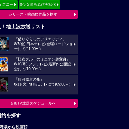
画館を探す
府県から映画館
京
関東
西
東海
海道
東北
信越
北陸
国
四国
州
沖縄
全国の映画館へ
すすめ映画ジャンル
クション
アニメーション