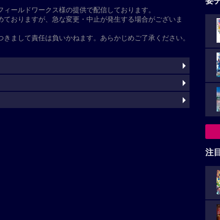
基本情報
た
之
渡辺典子
注
芽
松下由樹
水野勝
西村まさ彦
藤吉久美子
LiLiCo
三田佳
吉彦
藤原紀香
石橋蓮司
小日向文世
橋爪功
灼
ト