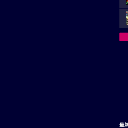
上映スケジュール一覧
最
主
が
決
族を