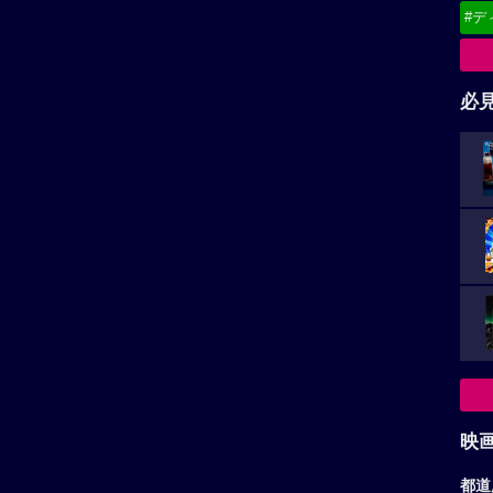
映
都道
東
関
北
甲
中
九
お
（
広告を非表示にするには
）
ア