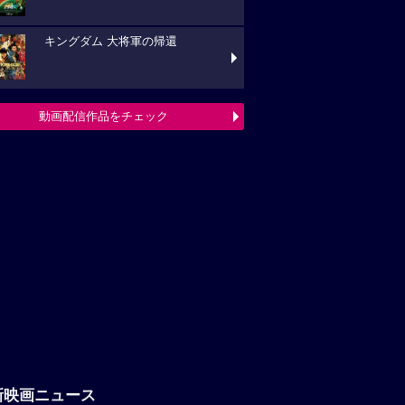
新映画ニュース
「八つ墓村」悪夢的な予告編解禁、
題歌は松本孝弘（B’z）率いるTMGが担当
フランシス・ンら出演。中年男たち
ボートレースに挑む「逆流の男たち」
『ブルーヘロン』10月23日(金)公開
定！ポスタービジュアル&特報解禁―ある家
巡る今...
映画ニュースへ