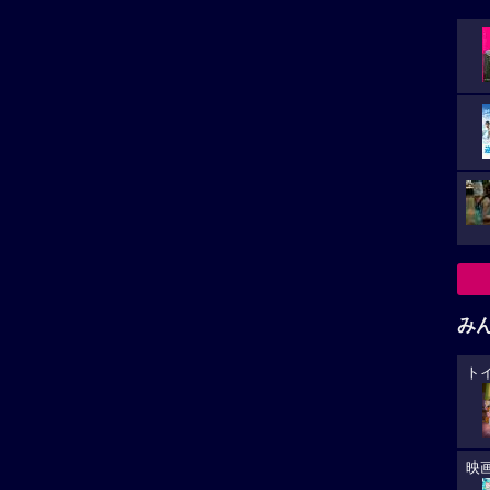
み
い。
再生非対応がございます。
ト
小さ
映
た。
の投稿はまだありません。
カ
が
見た感想など、レビュー投稿を受け付けております。あな
大
。
生
レビューを投稿する
あ
への