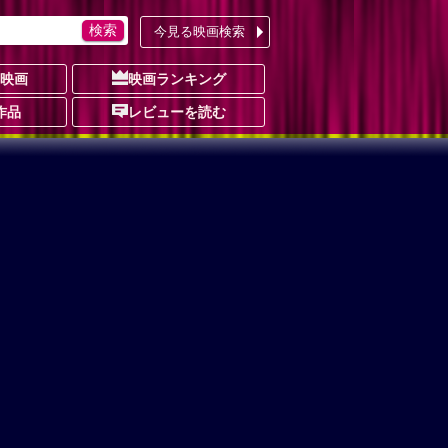
今見る映画検索
の映画
映画ランキング
作品
レビューを読む