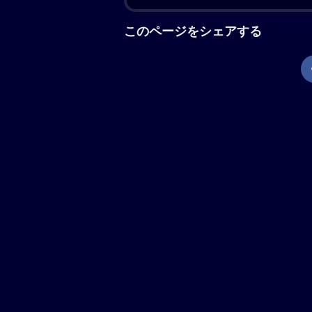
によってふたりの間に深い亀裂が生じ
るが、果たしてふたりは無事に結婚で
現在地から上映劇場を調べる
「お終活 再春！人生ラプソデ
「お終活 熟春！人生、百年
「お終活3 幸春！人生メモリー
熟年夫婦のシニアライフを描くコメデ
亜矢は、ついに涼太との結婚を決意す
裂が生まれ……。監督は前2作に引き
イロックの子供たち」の橋爪功、「仕
道」の剛力彩芽らレギュラー陣のほか
日向文世が出演。