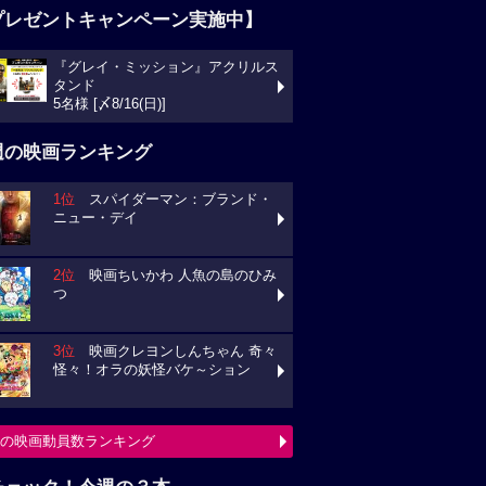
プレゼントキャンペーン実施中】
『グレイ・ミッション』アクリルス
ンド
様 [〆8/16(日)]
週の映画ランキング
1位
スパイダーマン：ブランド・
ュー・デイ
2位
映画ちいかわ 人魚の島のひみ
3位
映画クレヨンしんちゃん 奇々
々！オラの妖怪バケ～ション
の映画動員数ランキング
チェック！今週の３本
ミニオンズ＆モンスターズ