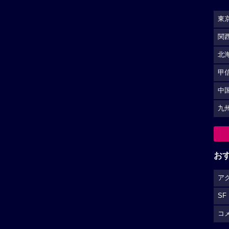
SF
コ
S