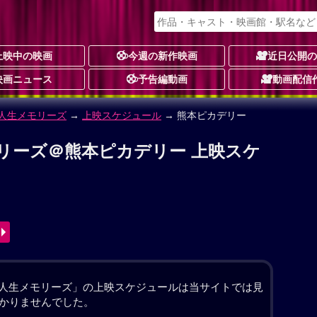
上映中の映画
今週の新作映画
近日公開
映画ニュース
予告編動画
動画配信
！人生メモリーズ
リーズ 作品情報
めもりーず
画あり
-
動画配信
子）夫妻の長女・亜矢（剛力彩芽）が、ついに婚約者
。しかし、結婚式が迫るある日、亜矢の何気ない一言