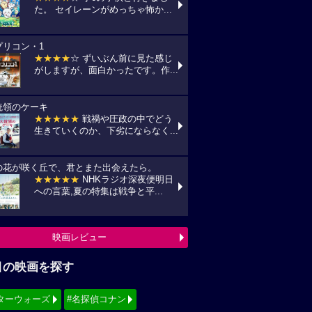
目の映画を探す
ターウォーズ
#名探偵コナン
ィズニー
#少女漫画原作実写化
シリーズ・映画祭作品を探す
見！地上波放送リスト
『借りぐらしのアリエッティ』
7(金) 日本テレビ/金曜ロードショーにて
:00〜)
『怪盗グルーのミニオン超変身』
10(月) フジテレビ/最新作公開記念にて
:00〜)
『銀河鉄道の夜』
11(火) NHK/Eテレにて(09:00～)
映画TV放送スケジュールへ