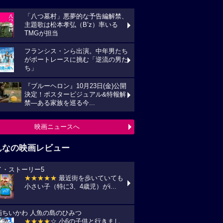
んなの映画レビュー
イ・ストーリー5
★★★★★
最近街を歩いていても
い子（特に3、4歳児）がi...
画ちいかわ 人魚の島のひみつ
★★★★
☆ 小6の子供と行きまし
 セイレーンがめっちゃ怖か...
プリコン・1
★★★★
☆ ずいぶん前に見た感じ
しますが、面白かったです。作...
統領のケーキ
★★★★★
戦禍や圧政の中でどう
きていくのか、下劣にならなく...
の花が咲く丘で、君とまた出会えたら。
★★★★★
NHKラジオ深夜便明日
言葉,夏の特集は戦争と平...
映画レビュー