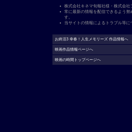
公
開日・キャスト、その他
公開日
2026年5月29日
監督
：
香月秀之
脚本
：
香月秀之
香月秀
キャスト
原作
：
香月秀之
出演
：
高畑淳子
剛力彩
子
勝俣州和
彦摩呂
袴田
配給
イオンエンターテイメン
制作国
日本（2026）
上映時間
115分
公式サイト
https://oshu-katsu.com/3/
(C)2026「お終活3」製作委員会