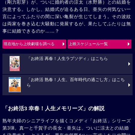
（剛力彩芽）が、ついに婚約者の涼太（水野勝）との結婚を
決意する。しかし、結婚式が迫るある日、亜矢の何気ない一
言によってふたりの間に深い亀裂が生じてしまう。その波紋
は両家を巻き込む大騒動に発展するが、果たしてふたりは無
事に結婚できるのか……？
現在地から上映劇場を調べる
上映スケジュール一覧
「お終活 再春！人生ラプソディ」はこちら
「お終活 熟春！人生、百年時代の過ごし方」はこち
ら
「お終活3 幸春！人生メモリーズ」の解説
熟年夫婦のシニアライフを描くコメディ「お終活」シリーズ
第3弾。真一と千賀子の長女・亜矢は、ついに涼太との結婚