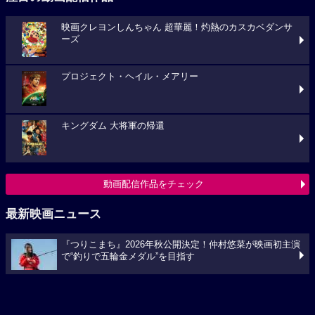
映画クレヨンしんちゃん 超華麗！灼熱のカスカベダンサ
ーズ
プロジェクト・ヘイル・メアリー
キングダム 大将軍の帰還
動画配信作品をチェック
最新映画ニュース
『つりこまち』2026年秋公開決定！仲村悠菜が映画初主演
で“釣りで五輪金メダル”を目指す
「八つ墓村」悪夢的な予告編解禁、主題歌は松本孝弘
（B’z）率いるTMGが担当