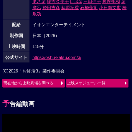
まさ彦
藤吉久美子
LiLiCo
三田佳子
勝俣州和
彦
摩呂
袴田吉彦
藤原紀香
石橋蓮司
小日向文世
橋
爪功
配給
イオンエンターテイメント
制作国
日本（2026）
上映時間
115分
公式サイト
https://oshu-katsu.com/3/
(C)2026「お終活3」製作委員会
現在地から上映劇場を調べる
上映スケジュール一覧
予
告編動画