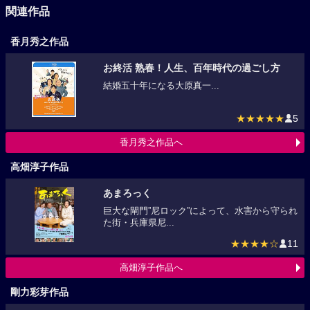
関連作品
香月秀之作品
お終活 熟春！人生、百年時代の過ごし方
結婚五十年になる大原真一...
★★★★★
5
香月秀之作品へ
高畑淳子作品
あまろっく
巨大な閘門”尼ロック”によって、水害から守られ
た街・兵庫県尼...
★★★★☆
11
高畑淳子作品へ
剛力彩芽作品