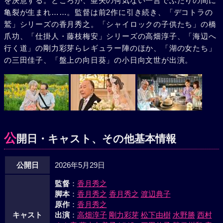
を決意する。ところが、亜矢の何気ない一言でふたりの間に
亀裂が生まれ……。監督は前2作に引き続き、「デコトラの
鷲」シリーズの香月秀之。「シャイロックの子供たち」の橋
爪功、「仕掛人・藤枝梅安」シリーズの高畑淳子、「海辺へ
行く道」の剛力彩芽らレギュラー陣のほか、「湖の女たち」
の三田佳子、「盤上の向日葵」の小日向文世が出演。
公
開日・キャスト、その他基本情報
公開日
2026年5月29日
監督
：
香月秀之
脚本
：
香月秀之
香月秀之
渡辺典子
原作
：
香月秀之
キャスト
出演
：
高畑淳子
剛力彩芽
松下由樹
水野勝
西村