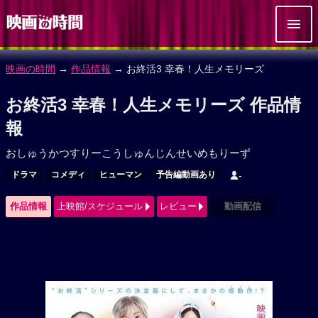
映画の時間
→
作品情報
→ お終活3 幸春！人生メモリーズ
お終活3 幸春！人生メモリーズ 作品情
報
おしゅうかつすりーこうしゅんじんせいめもりーず
ドラマ
コメディ
ヒューマン
予告編動画あり
-
作品情報
上映館/スケジュール
レビュー
動画配信