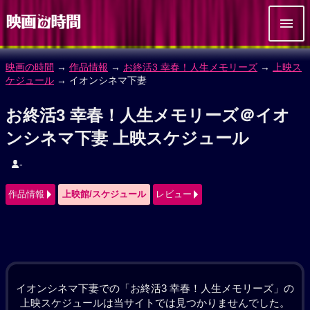
映画の時間
→
作品情報
→ お終活3 幸春！人生メモリーズ
お終活3 幸春！人生メモリーズ 作品情
報
おしゅうかつすりーこうしゅんじんせいめもりーず
ドラマ
コメディ
ヒューマン
予告編動画あり
-
作品情報
上映館/スケジュール
レビュー
動画配信
大原真一（橋爪功）と千賀子（高畑淳子）夫妻の長女・亜矢