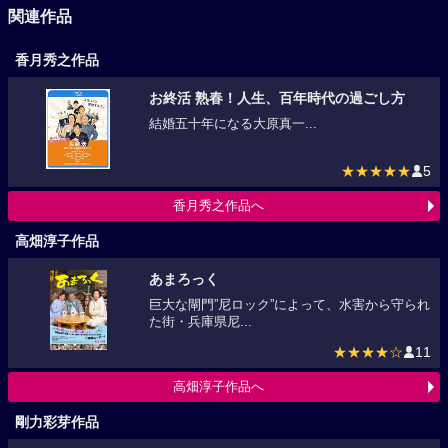
関連作品
香月秀之作品
お終活 熟春！人生、百年時代の過ごし方
結婚五十年になる大原真一...
★★★★★
5
香月秀之作品へ
高畑淳子作品
あまろっく
巨大な閘門”尼ロック”によって、水害から守られ
た街・兵庫県尼...
★★★★☆
11
高畑淳子作品へ
剛力彩芽作品