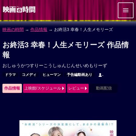
映画の時間
→
作品情報
→ お終活3 幸春！人生メモリーズ
お終活3 幸春！人生メモリーズ 作品情
報
おしゅうかつすりーこうしゅんじんせいめもりーず
ドラマ
コメディ
ヒューマン
予告編動画あり
-
作品情報
上映館/スケジュール
レビュー
動画配信