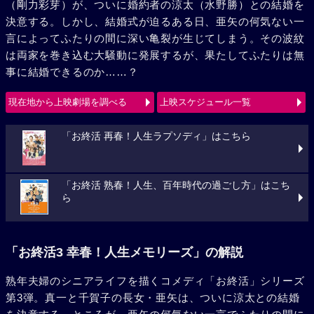
（剛力彩芽）が、ついに婚約者の涼太（水野勝）との結婚を
決意する。しかし、結婚式が迫るある日、亜矢の何気ない一
言によってふたりの間に深い亀裂が生じてしまう。その波紋
は両家を巻き込む大騒動に発展するが、果たしてふたりは無
事に結婚できるのか……？
現在地から上映劇場を調べる
上映スケジュール一覧
「お終活 再春！人生ラプソディ」はこちら
「お終活 熟春！人生、百年時代の過ごし方」はこち
ら
「お終活3 幸春！人生メモリーズ」の解説
熟年夫婦のシニアライフを描くコメディ「お終活」シリーズ
第3弾。真一と千賀子の長女・亜矢は、ついに涼太との結婚