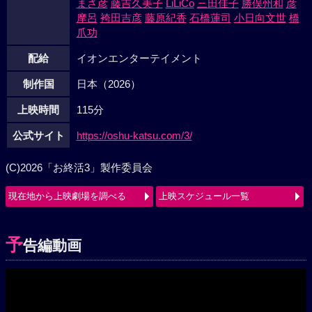
まさ彦
藤吉久美子
LiLiCo
三田佳子
勝俣州和
彦
摩呂
袴田吉彦
藤原紀香
石橋蓮司
小日向文世
橋
爪功
配給
イオンエンターテイメント
制作国
日本（2026）
上映時間
115分
公式サイト
https://oshu-katsu.com/3/
(C)2026「お終活3」製作委員会
現在地から上映劇場を調べる
上映スケジュール一覧
予
告編動画