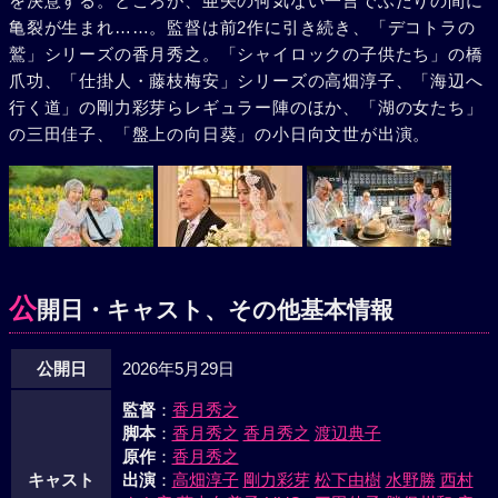
を決意する。ところが、亜矢の何気ない一言でふたりの間に
亀裂が生まれ……。監督は前2作に引き続き、「デコトラの
鷲」シリーズの香月秀之。「シャイロックの子供たち」の橋
爪功、「仕掛人・藤枝梅安」シリーズの高畑淳子、「海辺へ
行く道」の剛力彩芽らレギュラー陣のほか、「湖の女たち」
の三田佳子、「盤上の向日葵」の小日向文世が出演。
公
開日・キャスト、その他基本情報
公開日
2026年5月29日
監督
：
香月秀之
脚本
：
香月秀之
香月秀之
渡辺典子
原作
：
香月秀之
キャスト
出演
：
高畑淳子
剛力彩芽
松下由樹
水野勝
西村