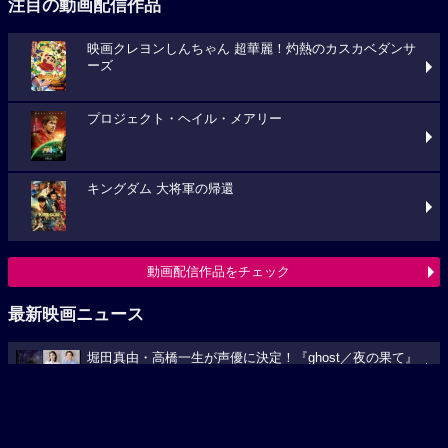
注目の動画配信作品
映画クレヨンしんちゃん 超華麗！灼熱のカスカベダンサ
ーズ
プロジェクト・ヘイル・メアリー
キングダム 大将軍の帰還
動画配信作品をチェック
最新映画ニュース
堀田真由・高橋一生が声優に決定！『ghost／夜の果て』
特報映像解禁、コメントも到着
『みらいしのほこう』11月7日(土)より公開決定！ポスタ
ービジュアル&場面写真が到着