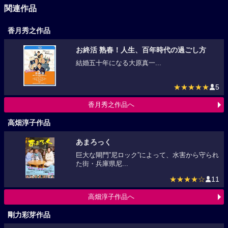
関連作品
香月秀之作品
お終活 熟春！人生、百年時代の過ごし方
結婚五十年になる大原真一...
★★★★★
5
香月秀之作品へ
高畑淳子作品
あまろっく
巨大な閘門”尼ロック”によって、水害から守られ
た街・兵庫県尼...
★★★★☆
11
高畑淳子作品へ
剛力彩芽作品