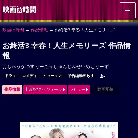
映画の時間
→
作品情報
→ お終活3 幸春！人生メモリーズ
お終活3 幸春！人生メモリーズ 作品情
報
おしゅうかつすりーこうしゅんじんせいめもりーず
ドラマ
コメディ
ヒューマン
予告編動画あり
-
作品情報
上映館/スケジュール
レビュー
動画配信