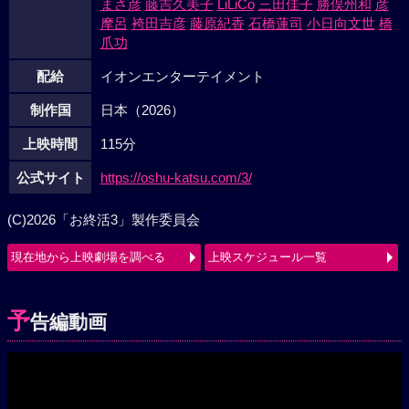
まさ彦
藤吉久美子
LiLiCo
三田佳子
勝俣州和
彦
摩呂
袴田吉彦
藤原紀香
石橋蓮司
小日向文世
橋
爪功
配給
イオンエンターテイメント
制作国
日本（2026）
上映時間
115分
公式サイト
https://oshu-katsu.com/3/
(C)2026「お終活3」製作委員会
現在地から上映劇場を調べる
上映スケジュール一覧
予
告編動画