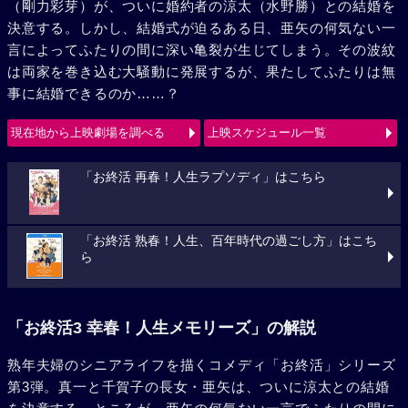
（剛力彩芽）が、ついに婚約者の涼太（水野勝）との結婚を
決意する。しかし、結婚式が迫るある日、亜矢の何気ない一
言によってふたりの間に深い亀裂が生じてしまう。その波紋
は両家を巻き込む大騒動に発展するが、果たしてふたりは無
事に結婚できるのか……？
現在地から上映劇場を調べる
上映スケジュール一覧
「お終活 再春！人生ラプソディ」はこちら
「お終活 熟春！人生、百年時代の過ごし方」はこち
ら
「お終活3 幸春！人生メモリーズ」の解説
熟年夫婦のシニアライフを描くコメディ「お終活」シリーズ
第3弾。真一と千賀子の長女・亜矢は、ついに涼太との結婚