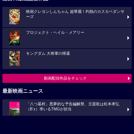
映画クレヨンしんちゃん 超華麗！灼熱のカスカベダンサ
ーズ
プロジェクト・ヘイル・メアリー
キングダム 大将軍の帰還
動画配信作品をチェック
最新映画ニュース
「八つ墓村」悪夢的な予告編解禁、主題歌は松本孝弘
（B’z）率いるTMGが担当
フランシス・ンら出演。中年男たちがボートレースに挑む
「逆流の男たち」