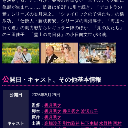
を決意する。ところが、亜矢の何気ない一言でふたりの間に
亀裂が生まれ……。監督は前2作に引き続き、「デコトラの
鷲」シリーズの香月秀之。「シャイロックの子供たち」の橋
爪功、「仕掛人・藤枝梅安」シリーズの高畑淳子、「海辺へ
行く道」の剛力彩芽らレギュラー陣のほか、「湖の女たち」
の三田佳子、「盤上の向日葵」の小日向文世が出演。
公
開日・キャスト、その他基本情報
公開日
2026年5月29日
監督
：
香月秀之
脚本
：
香月秀之
香月秀之
渡辺典子
原作
：
香月秀之
キャスト
出演
：
高畑淳子
剛力彩芽
松下由樹
水野勝
西村