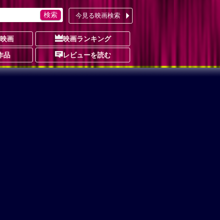
今見る映画検索
の映画
映画ランキング
作品
レビューを読む