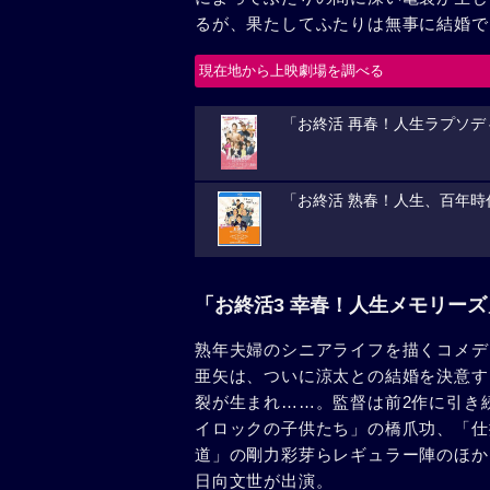
るが、果たしてふたりは無事に結婚で
現在地から上映劇場を調べる
「お終活 再春！人生ラプソデ
「お終活 熟春！人生、百年
「お終活3 幸春！人生メモリー
熟年夫婦のシニアライフを描くコメデ
亜矢は、ついに涼太との結婚を決意す
裂が生まれ……。監督は前2作に引き
イロックの子供たち」の橋爪功、「仕
道」の剛力彩芽らレギュラー陣のほか
日向文世が出演。