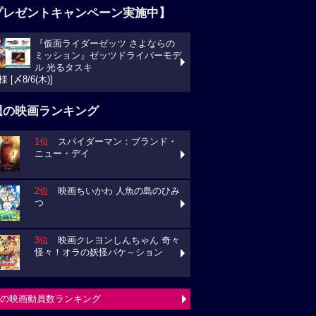
プレゼントキャンペーン実施中】
『仮面ライダーゼッツ さよならの
ミッション』ゼッツドライバーモデ
ル 光るタスキ
様 [〆8/6(木)]
週の映画ランキング
1位
スパイダーマン：ブランド・
ニュー・デイ
2位
映画ちいかわ 人魚の島のひみ
つ
3位
映画クレヨンしんちゃん 奇々
怪々！オラの妖怪バケ～ション
の映画動員数ランキング