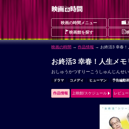
映画の時間メニュー
映画館を探す
映画の時間
→
作品情報
→ お終活3 幸春
お終活3 幸春！人生メモ
おしゅうかつすりーこうしゅんじんせい
ドラマ
コメディ
ヒューマン
予告編動
作品情報
上映館/スケジュール
レビュー