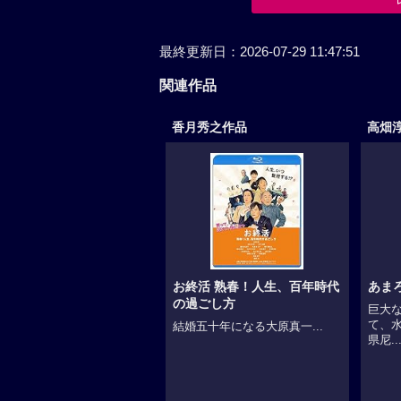
関連作品
香月秀之作品
高畑
お終活 熟春！人生、百年時代
あま
の過ごし方
巨大な
て、
結婚五十年になる大原真一...
県尼..