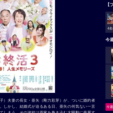
【
4名
今
子）夫妻の長女・亜矢（剛力彩芽）が、ついに婚約者
。しかし、結婚式が迫るある日、亜矢の何気ない一言
今週
てしまう。その波紋は両家を巻き込む大騒動に発展す