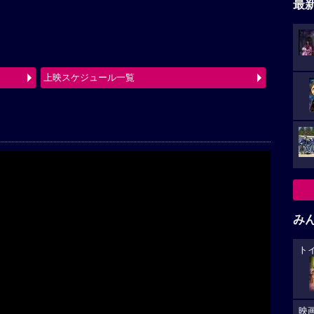
最
上映スケジュール一覧
み
ト
Play
映