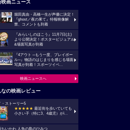
新映画ニュース
堀田真由・高橋一生が声優に決定！
『ghost／夜の果て』特報映像解
禁、コメントも到着
『みらいしのほこう』11月7日(土)
より公開決定！ポスタービジュアル
&場面写真が到着
『4アウト ─もう一度、プレイボー
ル─』物語のはじまりを感じる場面
写真が到着！スポーツイベ...
映画ニュースへ
んなの映画レビュー
イ・ストーリー5
★★★★★
最近街を歩いていても
小さい子（特に3、4歳児）がi...
画ちいかわ 人魚の島のひみつ