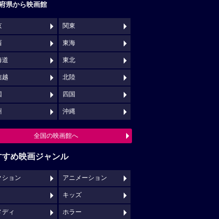
府県から映画館
京
関東
西
東海
海道
東北
信越
北陸
国
四国
州
沖縄
全国の映画館へ
すすめ映画ジャンル
クション
アニメーション
キッズ
メディ
ホラー