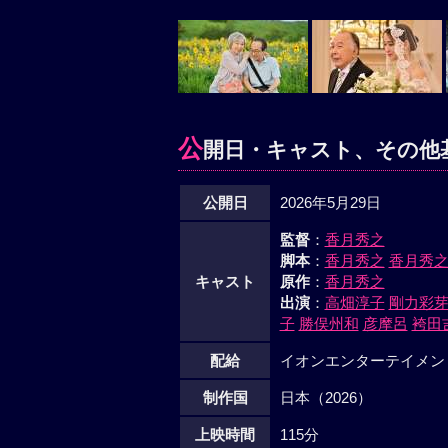
公
開日・キャスト、その他
公開日
2026年5月29日
監督
：
香月秀之
脚本
：
香月秀之
香月秀
キャスト
原作
：
香月秀之
出演
：
高畑淳子
剛力彩
子
勝俣州和
彦摩呂
袴田
配給
イオンエンターテイメン
制作国
日本（2026）
上映時間
115分