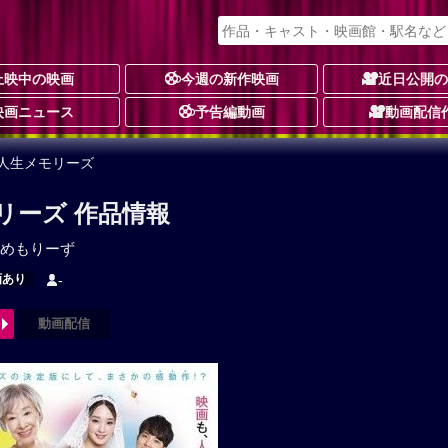
上映中の映画
今週の新作映画
近日公開
映画ニュース
予告編動画
動画配信
！人生メモリーズ
リーズ 作品情報
めもりーず
画あり
-
動画配信