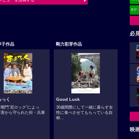
レビューを投稿する
#デ
最終更新日：2026-07-29 11:47:51
必
淳子作品
剛力彩芽作品
ろっく
Good Luck
閘門”尼ロック”によっ
30歳間際にして一緒に暮らす女
水害から守られた街・兵庫
性に食べさせてもらっている自
.
称...
映