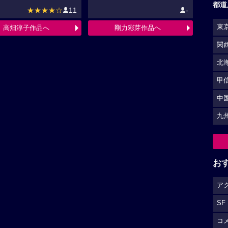
都道
★★★★☆
11
-
東
高畑淳子作品へ
剛力彩芽作品へ
関
北
甲
中
九
お
ア
SF
コ