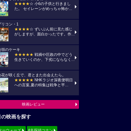
★★★★
☆ 小6の子供と行きまし
た。 セイレーンがめっちゃ怖か...
プリコン・1
★★★★
☆ ずいぶん前に見た感じ
がしますが、面白かったです。作...
統領のケーキ
★★★★★
戦禍や圧政の中でどう
生きていくのか、下劣にならなく...
の花が咲く丘で、君とまた出会えたら。
★★★★★
NHKラジオ深夜便明日
への言葉,夏の特集は戦争と平...
映画レビュー
目の映画を探す
ターウォーズ
#名探偵コナン