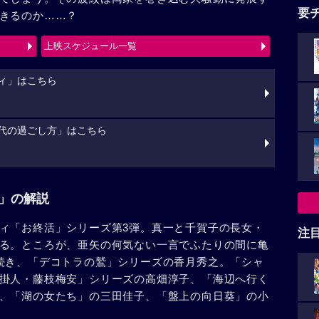
要
きるのか……？
上映スケジュール一覧
ィ」はこちら
時代の過ごし方」はこちら
ズ」の解説
ィ「お終活」シリーズ第3弾。真一と千賀子の長女・
注
る。ところが、亜矢の何気ない一言でふたりの間に亀
続き、「デコトラの鷲」シリーズの香月秀之。「シャ
掛人・藤枝梅安」シリーズの高畑淳子、「海辺へ行く
、「湖の女たち」の三田佳子、「盤上の向日葵」の小