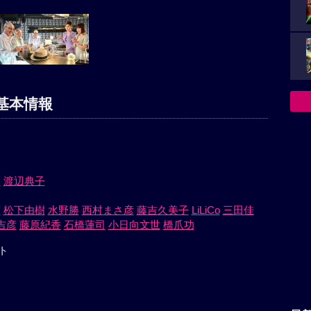
基本情報
之
渡辺典子
芽
松下由樹
水野勝
西村まさ彦
藤吉久美子
LiLiCo
三田佳
吉彦
藤原紀香
石橋蓮司
小日向文世
橋爪功
ト