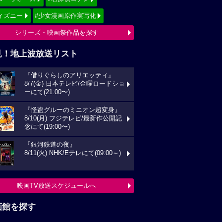
ィズニー
#少女漫画原作実写化
シリーズ・映画祭作品を探す
見！地上波放送リスト
『借りぐらしのアリエッティ』
8/7(金) 日本テレビ/金曜ロードショ
ーにて(21:00〜)
『怪盗グルーのミニオン超変身』
8/10(月) フジテレビ/最新作公開記
念にて(19:00〜)
『銀河鉄道の夜』
8/11(火) NHK/Eテレにて(09:00～)
映画TV放送スケジュールへ
画館を探す