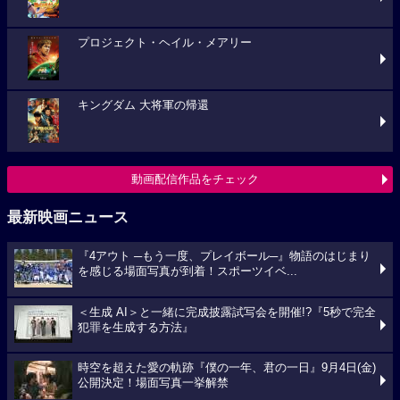
プロジェクト・ヘイル・メアリー
キングダム 大将軍の帰還
動画配信作品をチェック
最新映画ニュース
『4アウト ─もう一度、プレイボール─』物語のはじまり
を感じる場面写真が到着！スポーツイベ...
＜生成 AI＞と一緒に完成披露試写会を開催!?『5秒で完全
犯罪を生成する方法』
時空を超えた愛の軌跡『僕の一年、君の一日』9月4日(金)
公開決定！場面写真一挙解禁