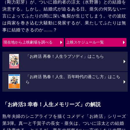
（剛力彩芽）が、ついに婚約者の涼太（水野勝）との結婚を
決意する。しかし、結婚式が迫るある日、亜矢の何気ない一
言によってふたりの間に深い亀裂が生じてしまう。その波紋
は両家を巻き込む大騒動に発展するが、果たしてふたりは無
事に結婚できるのか……？
現在地から上映劇場を調べる
上映スケジュール一覧
「お終活 再春！人生ラプソディ」はこちら
「お終活 熟春！人生、百年時代の過ごし方」はこち
ら
「お終活3 幸春！人生メモリーズ」の解説
熟年夫婦のシニアライフを描くコメディ「お終活」シリーズ
第3弾。真一と千賀子の長女・亜矢は、ついに涼太との結婚