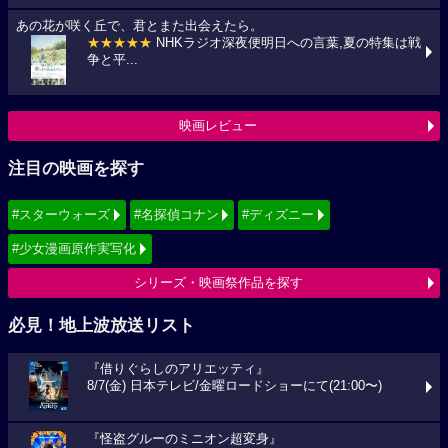
あの花が咲く丘で、君とまた出会えたら。
★★★★★
NHKラジオ深夜便明日への言葉,夏の特集は戦
争と平...
映画レビュー
注目の映画を探す
#スターウォーズ
#名探偵コナン
#ディズニー
#少女漫画原作実写化
シリーズ・映画祭作品を探す
必見！地上波放送リスト
『借りぐらしのアリエッティ』
8/7(金) 日本テレビ/金曜ロードショーにて(21:00〜)
『怪盗グルーのミニオン超変身』