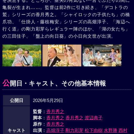
を決意する。ところが、亜矢の何気ない一言でふたりの間に
亀裂が生まれ……。監督は前2作に引き続き、「デコトラの
鷲」シリーズの香月秀之。「シャイロックの子供たち」の橋
爪功、「仕掛人・藤枝梅安」シリーズの高畑淳子、「海辺へ
行く道」の剛力彩芽らレギュラー陣のほか、「湖の女たち」
の三田佳子、「盤上の向日葵」の小日向文世が出演。
公
開日・キャスト、その他基本情報
公開日
2026年5月29日
監督
：
香月秀之
脚本
：
香月秀之
香月秀之
渡辺典子
原作
：
香月秀之
キャスト
出演
：
高畑淳子
剛力彩芽
松下由樹
水野勝
西村