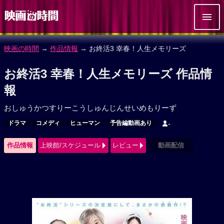
映画の時間
→
作品情報
→ お終活3 幸春！人生メモリーズ
お終活3 幸春！人生メモリーズ 作品情
報
おしゅうかつすりーこうしゅんじんせいめもりーず
ドラマ
コメディ
ヒューマン
予告編動画あり
-
作品情報
上映館/スケジュール
レビュー
動画配信