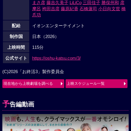
まさ彦
藤吉久美子
LiLiCo
三田佳子
勝俣州和
彦
摩呂
袴田吉彦
藤原紀香
石橋蓮司
小日向文世
橋
爪功
配給
イオンエンターテイメント
制作国
日本（2026）
上映時間
115分
公式サイト
https://oshu-katsu.com/3/
(C)2026「お終活3」製作委員会
現在地から上映劇場を調べる
上映スケジュール一覧
予
告編動画