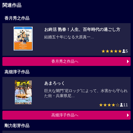
関連作品
香月秀之作品
お終活 熟春！人生、百年時代の過ごし方
結婚五十年になる大原真一...
★★★★★
5
香月秀之作品へ
高畑淳子作品
あまろっく
巨大な閘門”尼ロック”によって、水害から守られ
た街・兵庫県尼...
★★★★☆
11
高畑淳子作品へ
剛力彩芽作品