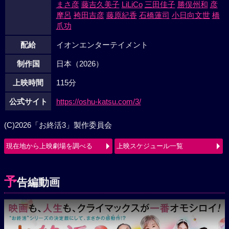
まさ彦
藤吉久美子
LiLiCo
三田佳子
勝俣州和
彦
摩呂
袴田吉彦
藤原紀香
石橋蓮司
小日向文世
橋
爪功
配給
イオンエンターテイメント
制作国
日本（2026）
上映時間
115分
公式サイト
https://oshu-katsu.com/3/
(C)2026「お終活3」製作委員会
現在地から上映劇場を調べる
上映スケジュール一覧
予
告編動画