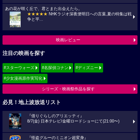
あの花が咲く丘で、君とまた出会えたら。
★★★★★
NHKラジオ深夜便明日への言葉,夏の特集は戦
争と平...
映画レビュー
注目の映画を探す
#スターウォーズ
#名探偵コナン
#ディズニー
#少女漫画原作実写化
シリーズ・映画祭作品を探す
必見！地上波放送リスト
『借りぐらしのアリエッティ』
8/7(金) 日本テレビ/金曜ロードショーにて(21:00〜)
『怪盗グルーのミニオン超変身』