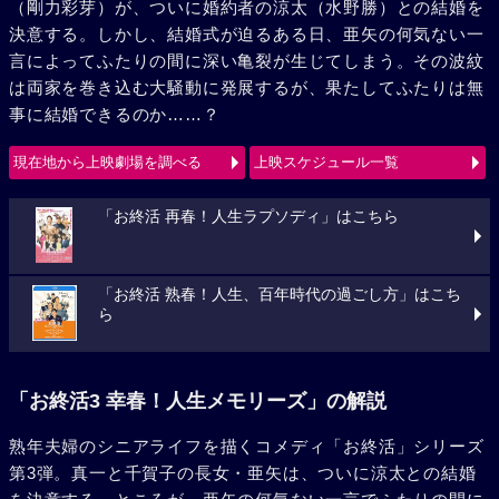
（剛力彩芽）が、ついに婚約者の涼太（水野勝）との結婚を
決意する。しかし、結婚式が迫るある日、亜矢の何気ない一
言によってふたりの間に深い亀裂が生じてしまう。その波紋
は両家を巻き込む大騒動に発展するが、果たしてふたりは無
事に結婚できるのか……？
現在地から上映劇場を調べる
上映スケジュール一覧
「お終活 再春！人生ラプソディ」はこちら
「お終活 熟春！人生、百年時代の過ごし方」はこち
ら
「お終活3 幸春！人生メモリーズ」の解説
熟年夫婦のシニアライフを描くコメディ「お終活」シリーズ
第3弾。真一と千賀子の長女・亜矢は、ついに涼太との結婚