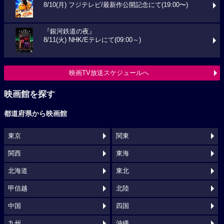
8/10(月) フジテレビ/最新作公開記念にて(19:00〜)
『銀河鉄道の夜』
8/11(火) NHK/Eテレにて(09:00～)
映画TV放送スケジュールへ
映画館を探す
都道府県から映画館
東京
関東
関西
東海
北海道
東北
甲信越
北陸
中国
四国
九州
沖縄