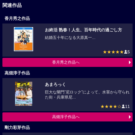
関連作品
香月秀之作品
お終活 熟春！人生、百年時代の過ごし方
結婚五十年になる大原真一...
★★★★★
5
香月秀之作品へ
高畑淳子作品
あまろっく
巨大な閘門”尼ロック”によって、水害から守られ
た街・兵庫県尼...
★★★★☆
11
高畑淳子作品へ
剛力彩芽作品