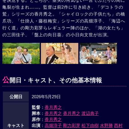
を決意する。ところが、亜矢の何気ない一言でふたりの間に
亀裂が生まれ……。監督は前2作に引き続き、「デコトラの
鷲」シリーズの香月秀之。「シャイロックの子供たち」の橋
爪功、「仕掛人・藤枝梅安」シリーズの高畑淳子、「海辺へ
行く道」の剛力彩芽らレギュラー陣のほか、「湖の女たち」
の三田佳子、「盤上の向日葵」の小日向文世が出演。
公
開日・キャスト、その他基本情報
公開日
2026年5月29日
監督
：
香月秀之
脚本
：
香月秀之
香月秀之
渡辺典子
原作
：
香月秀之
キャスト
出演
：
高畑淳子
剛力彩芽
松下由樹
水野勝
西村