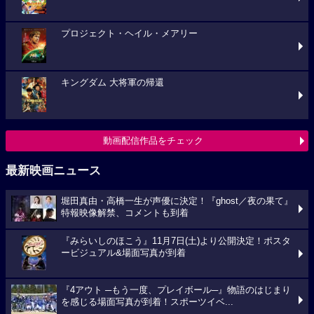
プロジェクト・ヘイル・メアリー
キングダム 大将軍の帰還
動画配信作品をチェック
最新映画ニュース
堀田真由・高橋一生が声優に決定！『ghost／夜の果て』
特報映像解禁、コメントも到着
『みらいしのほこう』11月7日(土)より公開決定！ポスタ
ービジュアル&場面写真が到着
『4アウト ─もう一度、プレイボール─』物語のはじまり
を感じる場面写真が到着！スポーツイベ...