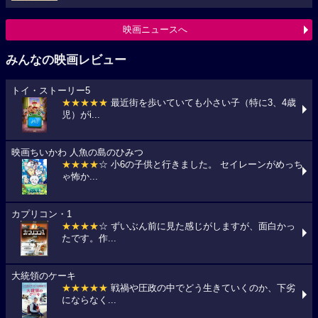
映画ニュースへ
みんなの映画レビュー
トイ・ストーリー5
★★★★★
最近街を歩いていても小さい子（特に3、4歳
児）がi...
映画ちいかわ 人魚の島のひみつ
★★★★
☆ 小6の子供と行きました。 セイレーンがめっち
ゃ怖か...
カプリコン・1
★★★★
☆ ずいぶん前に見た感じがしますが、面白かっ
たです。作...
大統領のケーキ
★★★★★
戦禍や圧政の中でどう生きていくのか、下劣
にならなく...