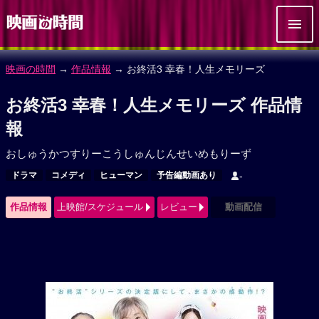
映画の時間
→
作品情報
→ お終活3 幸春！人生メモリーズ
お終活3 幸春！人生メモリーズ 作品情
報
おしゅうかつすりーこうしゅんじんせいめもりーず
ドラマ
コメディ
ヒューマン
予告編動画あり
-
作品情報
上映館/スケジュール
レビュー
動画配信