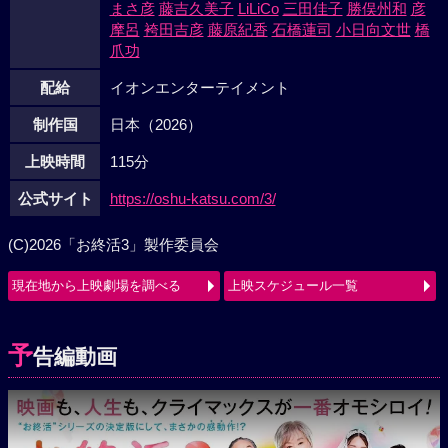
まさ彦
藤吉久美子
LiLiCo
三田佳子
勝俣州和
彦
摩呂
袴田吉彦
藤原紀香
石橋蓮司
小日向文世
橋
爪功
配給
イオンエンターテイメント
制作国
日本（2026）
上映時間
115分
公式サイト
https://oshu-katsu.com/3/
(C)2026「お終活3」製作委員会
現在地から上映劇場を調べる
上映スケジュール一覧
予
告編動画