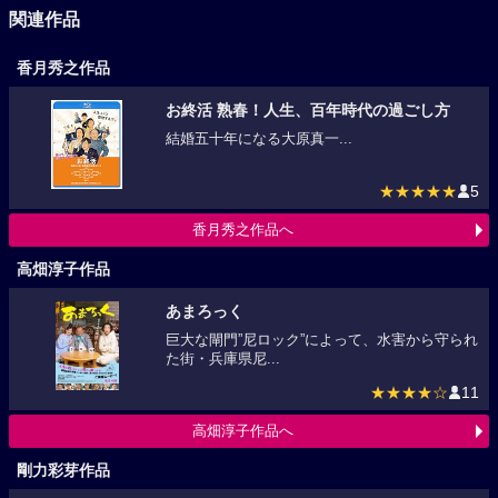
関連作品
香月秀之作品
お終活 熟春！人生、百年時代の過ごし方
結婚五十年になる大原真一...
★★★★★
5
香月秀之作品へ
高畑淳子作品
あまろっく
巨大な閘門”尼ロック”によって、水害から守られ
た街・兵庫県尼...
★★★★☆
11
高畑淳子作品へ
剛力彩芽作品