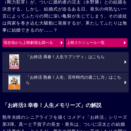
（剛力彩芽）が、ついに婚約者の涼太（水野勝）との結婚を
決意する。しかし、結婚式が迫るある日、亜矢の何気ない一
言によってふたりの間に深い亀裂が生じてしまう。その波紋
は両家を巻き込む大騒動に発展するが、果たしてふたりは無
事に結婚できるのか……？
現在地から上映劇場を調べる
上映スケジュール一覧
「お終活 再春！人生ラプソディ」はこちら
「お終活 熟春！人生、百年時代の過ごし方」はこち
ら
「お終活3 幸春！人生メモリーズ」の解説
熟年夫婦のシニアライフを描くコメディ「お終活」シリーズ
第3弾。真一と千賀子の長女・亜矢は、ついに涼太との結婚