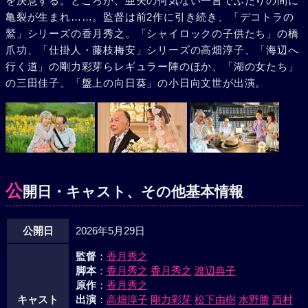
を決意する。ところが、亜矢の何気ない一言でふたりの間に
亀裂が生まれ……。監督は前2作に引き続き、「デコトラの
鷲」シリーズの香月秀之。「シャイロックの子供たち」の橋
爪功、「仕掛人・藤枝梅安」シリーズの高畑淳子、「海辺へ
行く道」の剛力彩芽らレギュラー陣のほか、「湖の女たち」
の三田佳子、「盤上の向日葵」の小日向文世が出演。
公
開日・キャスト、その他基本情報
公開日
2026年5月29日
監督
：
香月秀之
脚本
：
香月秀之
香月秀之
渡辺典子
原作
：
香月秀之
キャスト
出演
：
高畑淳子
剛力彩芽
松下由樹
水野勝
西村