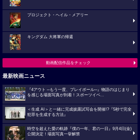
プロジェクト・ヘイル・メアリー
キングダム 大将軍の帰還
動画配信作品をチェック
最新映画ニュース
『4アウト ─もう一度、プレイボール─』物語のはじまり
を感じる場面写真が到着！スポーツイベ...
＜生成 AI＞と一緒に完成披露試写会を開催!?『5秒で完全
犯罪を生成する方法』
時空を超えた愛の軌跡『僕の一年、君の一日』9月4日(金)
公開決定！場面写真一挙解禁