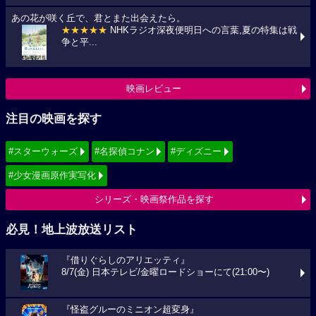
あの花が咲く丘で、君とまた出会えたら。
★★★★★
NHKラジオ深夜便明日への言葉,夏の特集は戦
争と平...
映画レビュー
注目の映画を探す
#スターウォーズ
#名探偵コナン
#ディズニー
#少女漫画原作実写化
シリーズ・映画祭作品を探す
必見！地上波放送リスト
『借りぐらしのアリエッティ』
8/7(金) 日本テレビ/金曜ロードショーにて(21:00〜)
『怪盗グルーのミニオン超変身』