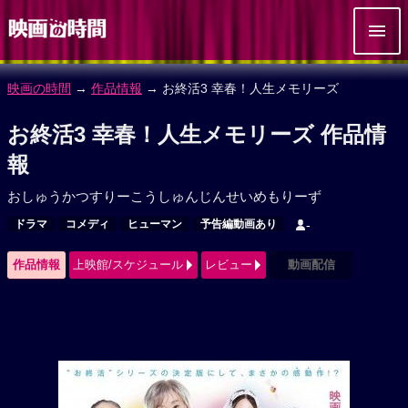
映画の時間
→
作品情報
→ お終活3 幸春！人生メモリーズ
お終活3 幸春！人生メモリーズ 作品情
報
おしゅうかつすりーこうしゅんじんせいめもりーず
ドラマ
コメディ
ヒューマン
予告編動画あり
-
作品情報
上映館/スケジュール
レビュー
動画配信