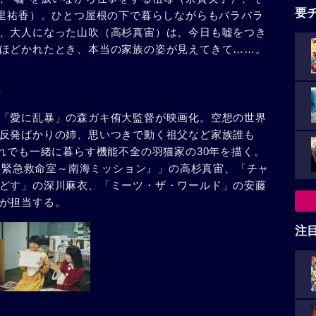
要
向里祐香）。ひとつ屋根の下で暮らしながらもバラバラ
、大人になった山吹（高杉真宙）は、今日も嘘をつき
ほどかれたとき、本当の家族の姿が見えてきて……。
「愛に乱暴」の森ガキ侑大監督が映画化。空想の世界
反発ばかりの姉、思いつきで動く祖父など家族誰も
それでも一緒に暮らす機能不全の羽猫家の30年を描く。
走る緊急救命室～南海ミッション』」の高杉真宙、「チャ
どす」の深川麻衣、「ミーツ・ザ・ワールド」の安藤
が担当する。
注