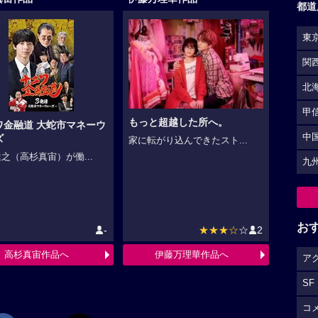
都道
東
関
北
甲
もっと超越した所へ。
ワ金融道 大蛇市マネーウ
中
ズ
家に転がり込んできたスト...
之（高杉真宙）が働...
九
お
-
★★★☆
☆
2
高杉真宙作品へ
伊藤万理華作品へ
ア
SF
コ