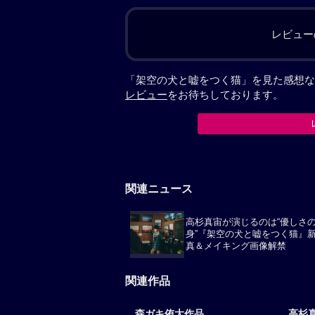
レビュー
「架空の犬と嘘をつく猫」を見た感想な
レビュー
をお待ちしております。
関連ニュース
高杉真宙が演じるのは“優しさ
身”『架空の犬と嘘をつく猫』
真＆メイキング画像解禁
関連作品
森ガキ侑大作品
高杉