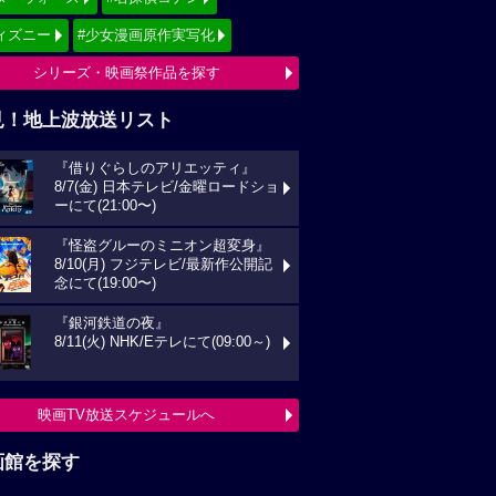
ィズニー
#少女漫画原作実写化
シリーズ・映画祭作品を探す
見！地上波放送リスト
『借りぐらしのアリエッティ』
8/7(金) 日本テレビ/金曜ロードショ
ーにて(21:00〜)
『怪盗グルーのミニオン超変身』
8/10(月) フジテレビ/最新作公開記
念にて(19:00〜)
『銀河鉄道の夜』
8/11(火) NHK/Eテレにて(09:00～)
映画TV放送スケジュールへ
画館を探す