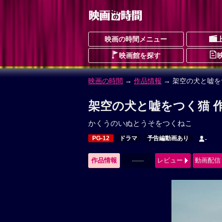
映画の時間メニュー
映画館を探す
映画の時間
→
作品情報
→ 架空の犬と嘘を
架空の犬と嘘をつく猫 
かくうのいぬとうそをつくねこ
PG-12
ドラマ
予告編動画あり
-
作品情報
------
レビュー
動画配信