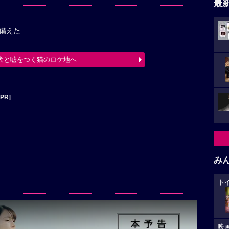
最
備えた
犬と嘘をつく猫のロケ地へ
[PR]
み
ト
映