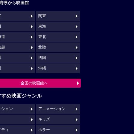
府県から映画館
京
関東
西
東海
海道
東北
信越
北陸
国
四国
州
沖縄
全国の映画館へ
すすめ映画ジャンル
クション
アニメーション
キッズ
メディ
ホラー