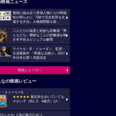
新映画ニュース
複雑に絡み合う登場人物たちの関係
性が明らかに『5秒で完全犯罪を生
成する方法』人物相関図＆新...
二人だけの温度と絶妙な距離感『男
ともだち』曖昧な二人の距離感を映
す本予告＆ビジュアル解禁
マイケル・B・ジョーダン、監督・
主演最新作 『華麗なる賭け』2027
年日本公開！邦題決定
映画ニュースへ
んなの映画レビュー
イ・ストーリー5
★★★★★
最近街を歩いていても
小さい子（特に3、4歳児）がi...
画ちいかわ 人魚の島のひみつ