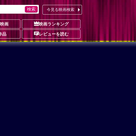
今見る映画検索
の映画
映画ランキング
作品
レビューを読む