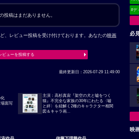
#デ
の投稿はまだありません。
必
ど、レビュー投稿を受け付けております。あなたの
映画
レビューを投稿する
最終更新日：2026-07-29 11:49:00
主演：高杉真宙『架空の犬と嘘をつく
の化
猫』不完全な家族の30年にわたる〈嘘
新場面写
と絆〉を紐解く2種のキャラクター相関
図＆キャラ画...
映
真宙作品
伊藤万理華作品