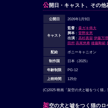
公
開日・キャスト、その他
公開日
2026年1月9日
監督
：
森ガキ侑大
脚本
：
菅野友恵
キャスト
出演
：
高杉真宙
伊藤万
田想
高尾悠希
後藤剛範
配給
ポニーキャニオン
制作国
日本（2025）
年齢制限
PG-12
上映時間
125分
(C)2025 映画「架空の犬と嘘をつく猫
架
空の犬と嘘をつく猫のロ