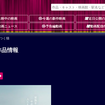
上映中の映画
今週の新作映画
近日公開
映画ニュース
予告編動画
動画配信
つく猫
作品情報