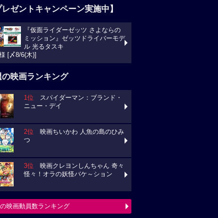
プレゼントキャンペーン実施中】
『仮面ライダーゼッツ さよならの
ミッション』ゼッツドライバーモデ
ル 光るタスキ
様 [〆8/6(木)]
週の映画ランキング
1位
スパイダーマン：ブランド・
ニュー・デイ
2位
映画ちいかわ 人魚の島のひみ
つ
3位
映画クレヨンしんちゃん 奇々
怪々！オラの妖怪バケ～ション
の映画動員数ランキング