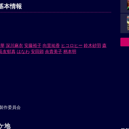
基本情報
理華
深川麻衣
安藤裕子
向里祐香
ヒコロヒー
鈴木砂羽
森
長友郁真
はなわ
安田顕
余貴美子
柄本明
」製作委員会
ケ地