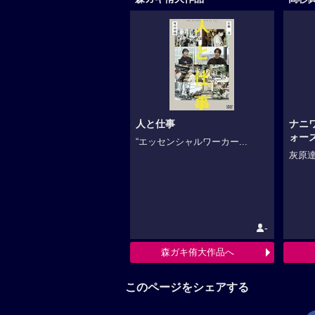
人と仕事
ナニ
ォー
“エッセンシャルワーカー...
灰原達
-
森ガキ侑大作品へ
このページをシェアする