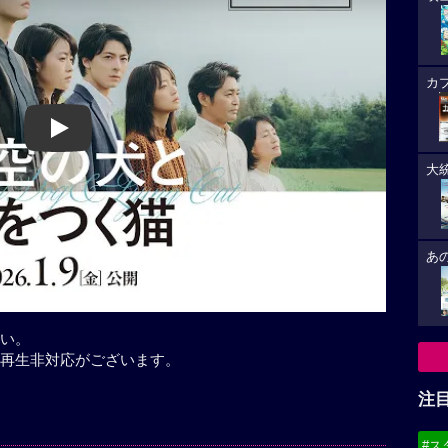
カ
Play
大
あ
い。
再生非対応がございます。
注
#ス