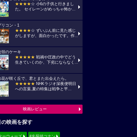
★★★★
☆ 小6の子供と行きまし
た。 セイレーンがめっちゃ怖か...
プリコン・1
★★★★
☆ ずいぶん前に見た感じ
がしますが、面白かったです。作...
統領のケーキ
★★★★★
戦禍や圧政の中でどう
生きていくのか、下劣にならなく...
の花が咲く丘で、君とまた出会えたら。
★★★★★
NHKラジオ深夜便明日
への言葉,夏の特集は戦争と平...
映画レビュー
目の映画を探す
ターウォーズ
#名探偵コナン