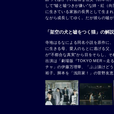
して“嘘と嘘つきが嫌い”な姉・紅（
に生きている家族の長男として生まれ
ながら成長してゆく。だが彼らの嘘が
「架空の犬と嘘をつく猫」の解説
寺地はるなによる同名小説を原作に、
に生きる母、愛人のもとに逃げる父、
が“不都合な真実”から目をそらし、
出演は「劇場版『TOKYO MER～
チャ」の伊藤万理華、「ぶぶ漬けどう
裕子。脚本を「浅田家！」の菅野友恵