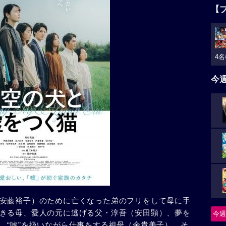
【
4名
今
安藤裕子）のために亡くなった弟のフリをして母に手
きる母、愛人の元に逃げる父・淳吾（安田顕）、夢を
今週
、“嘘”を扱いながら仕事をする祖母（余貴美子）、そ