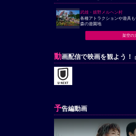
武雄・嬉野メルヘン村
各種アトラクションや遊具も
森の遊園地
架空の
動
画配信で映画を観よう！
予
告編動画