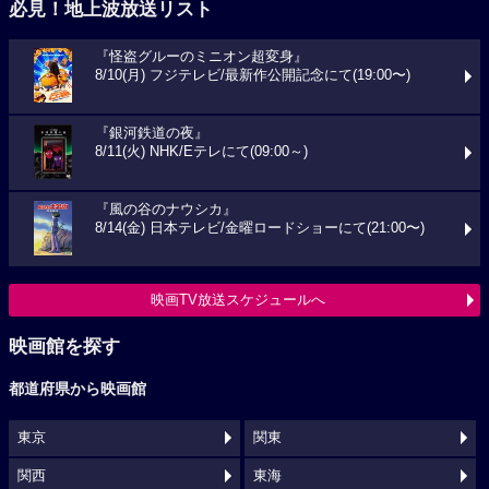
必見！地上波放送リスト
『怪盗グルーのミニオン超変身』
8/10(月) フジテレビ/最新作公開記念にて(19:00〜)
『銀河鉄道の夜』
8/11(火) NHK/Eテレにて(09:00～)
『風の谷のナウシカ』
8/14(金) 日本テレビ/金曜ロードショーにて(21:00〜)
映画TV放送スケジュールへ
映画館を探す
都道府県から映画館
東京
関東
関西
東海