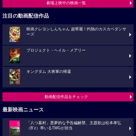
劇場上映中の映画一覧
注目の動画配信作品
映画クレヨンしんちゃん 超華麗！灼熱のカスカベダンサ
ーズ
プロジェクト・ヘイル・メアリー
キングダム 大将軍の帰還
動画配信作品をチェック
最新映画ニュース
「八つ墓村」悪夢的な予告編解禁、主題歌は松本孝弘
（B’z）率いるTMGが担当