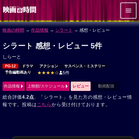
映画の時間
→
作品情報
→
シラート
→ 感想・レビュー
シラート 感想・レビュー 5件
しらーと
PG-12
ドラマ
アクション
サスペンス・ミステリー
予告編動画あり
★★★★☆
5件
作品情報
上映館/スケジュール
レビュー
動画配信
総合評価
4.2点
、「シラート」を見た方の感想・レビュー情
報です。投稿は
こちら
から受け付けております。