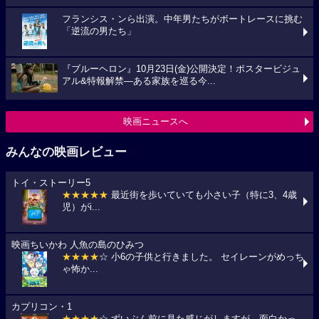
フランシス・ンら出演。中年男たちがボートレースに挑む
「逆流の男たち」
『ブルーヘロン』10月23日(金)公開決定！ポスタービジュ
アル&特報解禁―ある家族を巡る今...
映画ニュースへ
みんなの映画レビュー
トイ・ストーリー5
★★★★★
最近街を歩いていても小さい子（特に3、4歳
児）がi...
映画ちいかわ 人魚の島のひみつ
★★★★
☆ 小6の子供と行きました。 セイレーンがめっち
ゃ怖か...
カプリコン・1
★★★★
☆ ずいぶん前に見た感じがしますが、面白かっ