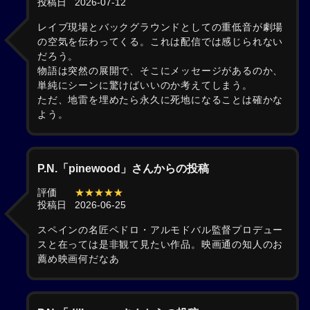
投稿日
2026-07-12
レイブ現場とバックグラウンドとしての重低音が劇場
の空気を伝わってくる。これは配信では感じられない
だろう。
物語は突然の展開で、そこにメッセージがあるのか、
単純にシーンに驚けばいいのか考えてしまう。
ただ、地雷を埋めたら永久に死地になることは確かな
よう。
P.N.「pinewood」さんからの投稿
評価
★★★★★
投稿日
2026-06-25
スペインの名匠ペドロ・アルモドバル監督プロデュー
スと在っては是非観て見たい作品。映画通の知人のお
薦め映画何だなあ