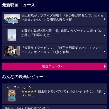
最新映画ニュース
福山雅治がサプライズ登壇！『あの星が降る丘で、君とま
た出会いたい。』公開記念舞台挨拶
加藤拓也監督×黒木華主演。山間のリゾートで夫婦のズレ
が募る「日曜のあと」
『仮面ライダーゼッツ』『超宇宙刑事ギャバン インフィ
ニティ』オフショット11点が解禁
映画ニュースへ
みんなの映画レビュー
トイ・ストーリー5
★★★★★
最近街を歩いていても小さい子（特に3、4歳
児）がi...
映画ちいかわ 人魚の島のひみつ