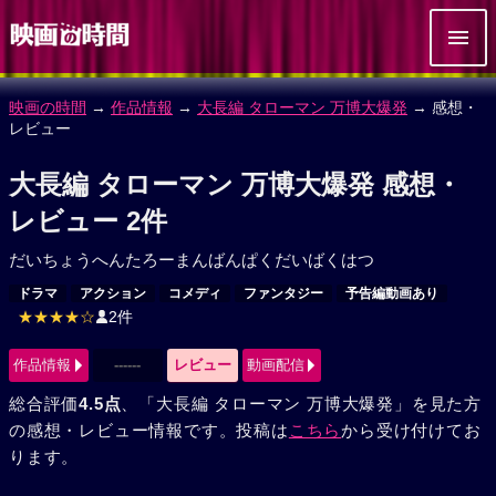
映画の時間
→
作品情報
→
大長編 タローマン 万博大爆発
→ 感想・
レビュー
大長編 タローマン 万博大爆発 感想・
レビュー 2件
だいちょうへんたろーまんばんぱくだいばくはつ
ドラマ
アクション
コメディ
ファンタジー
予告編動画あり
★★★★☆
2件
作品情報
------
レビュー
動画配信
総合評価
4.5点
、「大長編 タローマン 万博大爆発」を見た方
の感想・レビュー情報です。投稿は
こちら
から受け付けてお
ります。