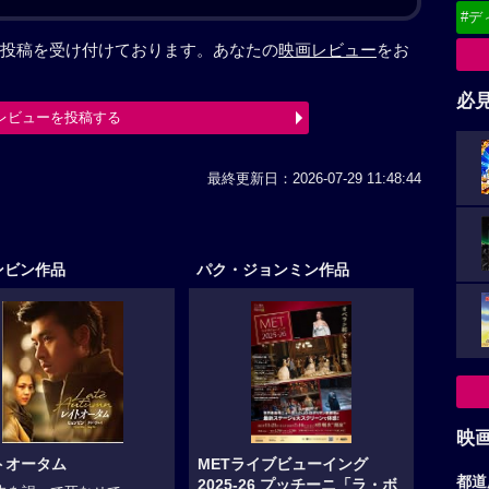
#デ
投稿を受け付けております。あなたの
映画レビュー
をお
必
レビューを投稿する
最終更新日：2026-07-29 11:48:44
ンビン作品
パク・ジョンミン作品
映
トオータム
METライブビューイング
都道
2025-26 プッチーニ「ラ・ボ