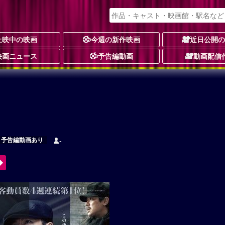
上映中の映画
今週の新作映画
近日公開
映画ニュース
予告編動画
動画配信
予告編動画あり
-