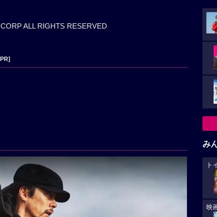
DIA CORP ALL RIGHTS RESERVED
[PR]
み
ト
映