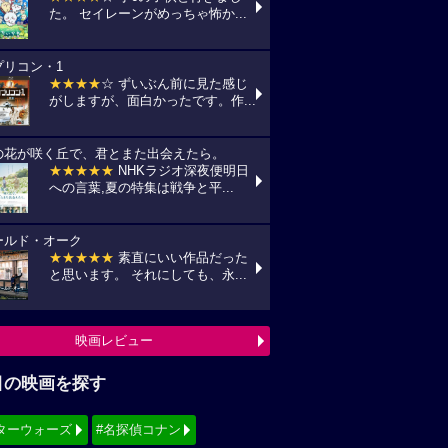
た。 セイレーンがめっちゃ怖か...
プリコン・1
★★★★
☆ ずいぶん前に見た感じ
がしますが、面白かったです。作...
の花が咲く丘で、君とまた出会えたら。
★★★★★
NHKラジオ深夜便明日
への言葉,夏の特集は戦争と平...
ールド・オーク
★★★★★
素直にいい作品だった
と思います。 それにしても、永...
映画レビュー
目の映画を探す
ターウォーズ
#名探偵コナン