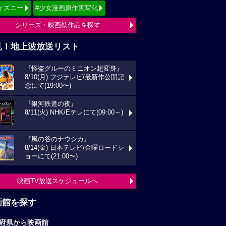
ィズニー
#少女漫画原作実写化
シリーズ・映画祭作品を探す
見！地上波放送リスト
『怪盗グルーのミニオン超変身』
8/10(月) フジテレビ/最新作公開記
念にて(19:00〜)
『銀河鉄道の夜』
8/11(火) NHK/Eテレにて(09:00～)
『風の谷のナウシカ』
8/14(金) 日本テレビ/金曜ロードシ
ョーにて(21:00〜)
映画TV放送スケジュールへ
画館を探す
府県から映画館