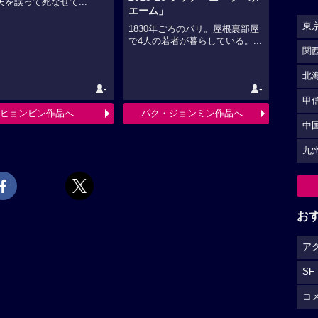
夫を誤って死なせて...
エーム」
東
1830年ごろのパリ。屋根裏部屋
で4人の若者が暮らしている。...
関
北
-
-
甲
ヒョンビン作品へ
パク・ジョンミン作品へ
中
九
お
ア
SF
コ