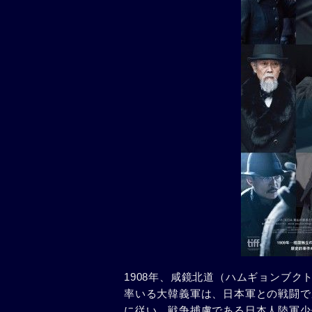
1908年、咸鏡北道（ハムギョンブ
率いる大韓義軍は、日本軍との戦闘で
に従い、戦争捕虜である日本人陸軍少