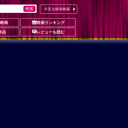
今見る映画検索
の映画
映画ランキング
作品
レビューを読む