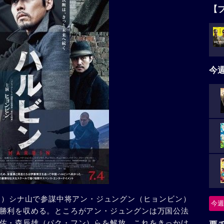
【
今
クト）シナ山で参謀中将アン・ジュングン（ヒョンビン）
今週
勝利を収める。ところがアン・ジュングンは万国公法
佐・森辰雄（パク・フン）らを解放。これをきっかけ