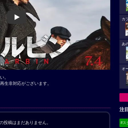
Play
カ
あ
オ
い。
再生非対応がございます。
注
の投稿はまだありません。
#ス