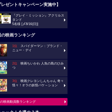
プレゼントキャンペーン実施中】
『グレイ・ミッション』アクリルス
タンド
5名様 [〆8/16(日)]
週の映画ランキング
1位
スパイダーマン：ブランド・
ニュー・デイ
2位
映画ちいかわ 人魚の島のひみ
つ
3位
映画クレヨンしんちゃん 奇々
怪々！オラの妖怪バケ～ション
の映画動員数ランキング