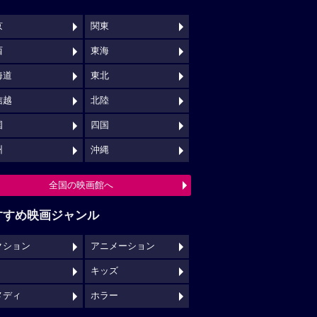
京
関東
西
東海
海道
東北
信越
北陸
国
四国
州
沖縄
全国の映画館へ
すすめ映画ジャンル
クション
アニメーション
キッズ
メディ
ホラー