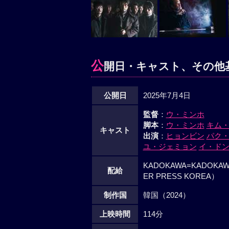
公
開日・キャスト、その他
公開日
2025年7月4日
監督
：
ウ・ミンホ
脚本
：
ウ・ミンホ
キム
キャスト
出演
：
ヒョンビン
パク
ユ・ジェミョン
イ・ド
KADOKAWA=KADOKAW
配給
ER PRESS KOREA）
制作国
韓国（2024）
上映時間
114分