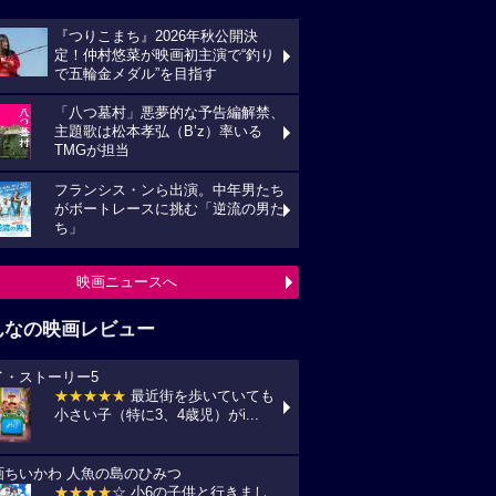
『つりこまち』2026年秋公開決
定！仲村悠菜が映画初主演で“釣り
で五輪金メダル”を目指す
「八つ墓村」悪夢的な予告編解禁、
主題歌は松本孝弘（B’z）率いる
TMGが担当
フランシス・ンら出演。中年男たち
がボートレースに挑む「逆流の男た
ち」
映画ニュースへ
んなの映画レビュー
イ・ストーリー5
★★★★★
最近街を歩いていても
小さい子（特に3、4歳児）がi...
画ちいかわ 人魚の島のひみつ
★★★★
☆ 小6の子供と行きまし