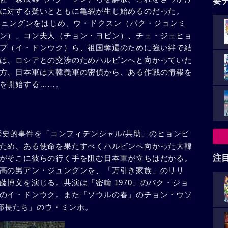
要
に対する疑いとともに亀裂が生じ始めるのだった。
・ジュングンをはじめ、ウ・ドクスン（パク・ジョンミ
ン）、コン夫人（チョン・ヨビン）、チェ・ジェヒョ
プ（イ・ドンウク）ら、祖国奪還のために強い絆で結
は、ロシアとの交渉のためハルビンへと向かっていた
方、日本軍は大韓義軍の密偵から、ある作戦の情報を
を開始する……。
た歴史的事件を「コンフィデンシャル/共助」のヒョンビ
ため、ある使命を果たすべくハルビンへ向かった大韓
注
がそこに彼らの行く手を阻む日本軍が立ちはだかる。
高の男アン・ジュングンを、「万引き家族」のリリ
博文を演じる。共演は「密輸 1970」のパク・ジョ
のイ・ドンウク。また「ソウルの春」のチョン・ウソ
の部長たち」のウ・ミンホ。