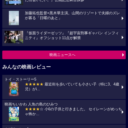
た出会いたい。』公開記念舞台挨拶
加藤拓也監督×黒木華主演。山間のリゾートで夫婦のズレ
が募る「日曜のあと」
『仮面ライダーゼッツ』『超宇宙刑事ギャバン インフィ
ニティ』オフショット11点が解禁
映画ニュースへ
みんなの映画レビュー
トイ・ストーリー5
★★★★★
最近街を歩いていても小さい子（特に3、4歳
児）がi...
映画ちいかわ 人魚の島のひみつ
★★★★
☆ 小6の子供と行きました。 セイレーンがめっち
ゃ怖か...