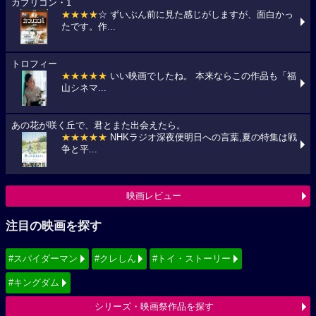
カプリコン・1
★★★★
☆ ずいぶん前に見た感じがしますが、面白かっ
たです。作...
トロフィー
★★★★★
いい映画でしたね。 本来ならこの作品も「福
山シネマ...
あの花が咲く丘で、君とまた出会えたら。
★★★★★
NHKラジオ深夜便明日への言葉,夏の特集は戦
争と平...
映画レビュー
注目の映画を探す
#スパイダーマン
#クレしん
#トイ・ストーリー
#キングダム
シリーズ・映画祭作品を探す