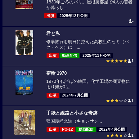
1830年ごろのパリ。屋根裏部屋で4人の若者
が暮らし...
出演
2025年12月公開
-
君と私
修学旅行を明日に控えた高校生のセミ（パ
ク・ヘス）は、...
出演
動画配信
2025年11月公開
★★★★★
1
密輸 1970
1970年代半ばの韓国。化学工場の廃棄物に
より海が汚...
出演
2024年7月公開
★★★
☆☆
1
手紙と線路と小さな奇跡
韓国慶尚北道（キョンサン...
出演
PG-12
動画配信
2022年4月公開
★★★★
☆
1