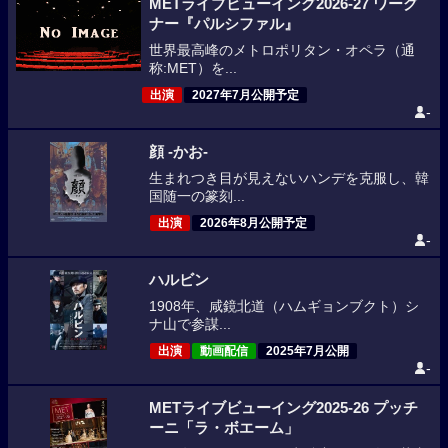
METライブビューイング2026-27 ワーグ
ナー『パルシファル』
世界最高峰のメトロポリタン・オペラ（通
称:MET）を...
出演
2027年7月公開予定
-
顔 -かお-
生まれつき目が見えないハンデを克服し、韓
国随一の篆刻...
出演
2026年8月公開予定
-
ハルビン
1908年、咸鏡北道（ハムギョンブクト）シ
ナ山で参謀...
出演
動画配信
2025年7月公開
-
METライブビューイング2025-26 プッチ
ーニ「ラ・ボエーム」