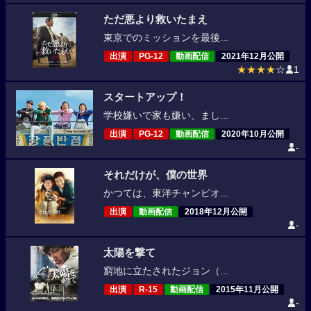
ただ悪より救いたまえ
東京でのミッションを最後...
出演
PG-12
動画配信
2021年12月公開
★★★★
☆
1
スタートアップ！
学校嫌いで家も嫌い、まし...
出演
PG-12
動画配信
2020年10月公開
-
それだけが、僕の世界
かつては、東洋チャンピオ...
出演
動画配信
2018年12月公開
-
太陽を撃て
窮地に立たされたジョン（...
出演
R-15
動画配信
2015年11月公開
-