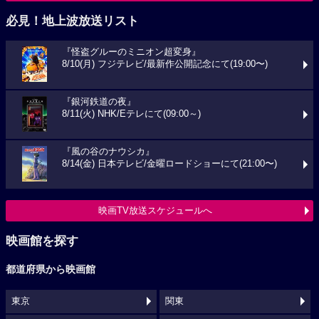
必見！地上波放送リスト
『怪盗グルーのミニオン超変身』
8/10(月) フジテレビ/最新作公開記念にて(19:00〜)
『銀河鉄道の夜』
8/11(火) NHK/Eテレにて(09:00～)
『風の谷のナウシカ』
8/14(金) 日本テレビ/金曜ロードショーにて(21:00〜)
映画TV放送スケジュールへ
映画館を探す
都道府県から映画館
東京
関東