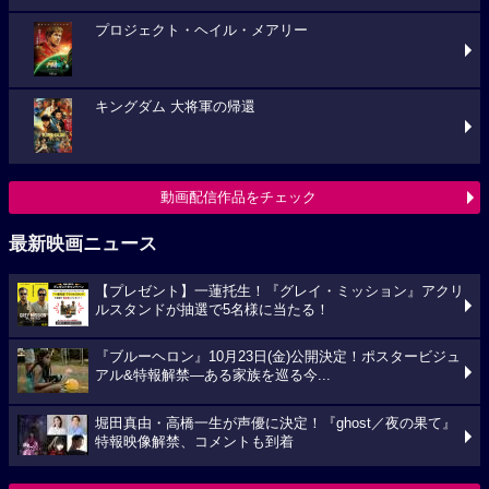
プロジェクト・ヘイル・メアリー
キングダム 大将軍の帰還
動画配信作品をチェック
最新映画ニュース
【プレゼント】一蓮托生！『グレイ・ミッション』アクリ
ルスタンドが抽選で5名様に当たる！
『ブルーヘロン』10月23日(金)公開決定！ポスタービジュ
アル&特報解禁―ある家族を巡る今...
堀田真由・高橋一生が声優に決定！『ghost／夜の果て』
特報映像解禁、コメントも到着