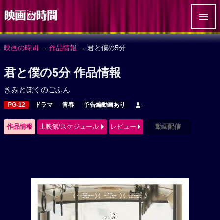
映画の時間
→
作品情報
→ 君と僕の5分
君と僕の5分 作品情報
きみとぼくのごふん
PG-12
ドラマ
青春
予告編動画あり
-
作品情報
上映館/スケジュール
レビュー
動画配信