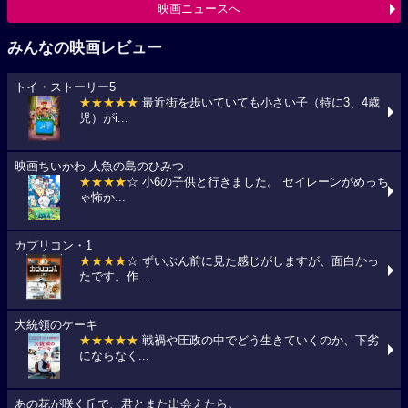
映画ニュースへ
みんなの映画レビュー
トイ・ストーリー5
★★★★★
最近街を歩いていても小さい子（特に3、4歳
児）がi...
映画ちいかわ 人魚の島のひみつ
★★★★
☆ 小6の子供と行きました。 セイレーンがめっち
ゃ怖か...
カプリコン・1
★★★★
☆ ずいぶん前に見た感じがしますが、面白かっ
たです。作...
大統領のケーキ
★★★★★
戦禍や圧政の中でどう生きていくのか、下劣
にならなく...
あの花が咲く丘で、君とまた出会えたら。