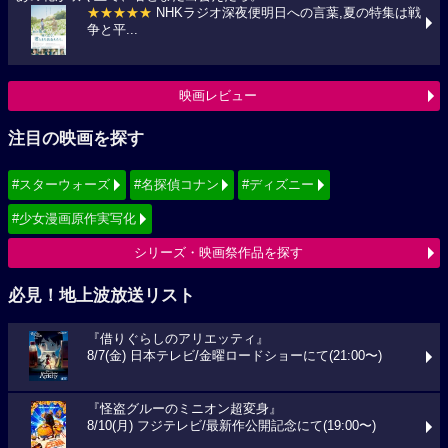
★★★★★
NHKラジオ深夜便明日への言葉,夏の特集は戦
争と平...
映画レビュー
注目の映画を探す
#スターウォーズ
#名探偵コナン
#ディズニー
#少女漫画原作実写化
シリーズ・映画祭作品を探す
必見！地上波放送リスト
『借りぐらしのアリエッティ』
8/7(金) 日本テレビ/金曜ロードショーにて(21:00〜)
『怪盗グルーのミニオン超変身』
8/10(月) フジテレビ/最新作公開記念にて(19:00〜)