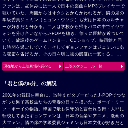
ファンは、昼休みには一人で日本の楽曲をMP3プレイヤーで
聴いていた。周囲からはオタクとからかわれるが、隣の席の
学級委員ジェミン（ヒョン・ウソク）も実は日本のカルチャ
ーが好きだと分かる。二人は学校から帰るバスの中でイヤフ
ォンを分け合いながらJ-POPを聴き、徐々に距離が近づいて
いく。放課後のゲームセンター、CDショップ、映画館と同
じ時間を過ごしていく。そしてギョンファンはジェミンにあ
る秘密を告げるが、その日を境に彼の態度は一変する……。
現在地から上映劇場を調べる
上映スケジュール一覧
「君と僕の5分」の解説
2001年の韓国を舞台に、当時まだタブーだったJ-POPでつな
がった男子高校生たちの青春の日々を描いた、ボーイ・ミー
ツ・ボーイの物語。韓国で最も保守的と言われる街・大邱に
転校してきたギョンファンは、日本の音楽やアニメ、漫画の
大ファン。隣の席の学級委員ジェミンも日本文化が好きだと