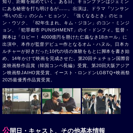
知り、距離を縮めていく。ある日、ギョンファンはジェミン
にある秘密を打ち明けるが……。出演は、ドラマ『ソンサン
-弔いの丘-』のシム・ヒョンソ、「強くなるとき」のヒョ
ン・ウソク、「82年生まれ、キム・ジヨン」のコン・ミンジ
ョン、「犯罪都市 PUNISHMENT」のイ・ドンフィ。監督・
脚本は「ロビー！ 4000億円を懸けた仁義なき18ホール」に
出演中、本作が監督デビュー作となるオム・ハヌル。日本カ
ルチャーが好きだった10代の頃の体験をもとに脚本を書き始
め、14年かけて映画を完成させた。第20回チェチョン国際音
楽映画祭作品賞（韓国コンペ長編）受賞、第20回大阪アジア
ン映画祭JAIHO賞受賞、イースト・ロンドンLGBTQ+映画祭
2025最優秀作品賞受賞。
公
開日・キャスト、その他基本情報