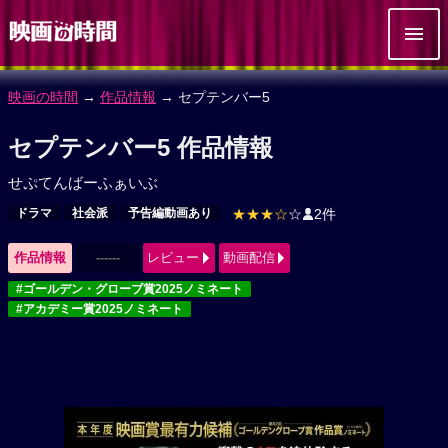
映画の時間
→
作品情報
→ セプテンバー5
セプテンバー5 作品情報
せぷてんばーふぁいぶ
ドラマ
社会派
予告編動画あり
★★★☆
☆
2件
作品情報
------
レビュー
動画配信
#ゴールデン・グローブ賞2025ノミネート
#アカデミー賞2025ノミネート