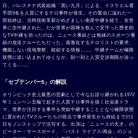
日、パレスチナ武装組織「黒い九月」による、イスラエル選
手団9名を人質にするテロ事件が発生。その緊迫に溢れた一
部始終は、当時技術革新がめざましい衛星中継を経て、全世
界に生中継された。だが世界が固唾を飲んで見守った歴史的
なTV中継を担ったのは、ニュース番組とは無縁のスポーツ番
組の放送クルーたちだった。過激化するテロリストの要求、
機能しない現地警察、錯綜する情報……。中継チームが極限
状態に追い込まれてゆくなか、刻一刻と人質交渉期限が迫っ
てくる……。
「セプテンバー5」の解説
オリンピック史上最悪の悲劇として今なお語り継がれる1972
年ミュンヘン五輪で起きた人質テロ事件を描く社会派ドラ
マ。世界が注目する事件を突如中継することとなり極限状態
に置かれたTVクルーたちの視点で事件発生から終結までの1
日をノンストップで活写する。出演は「ニュースの天才」の
ピーター・サースガード、「パスト ライブス/再会」のジョ