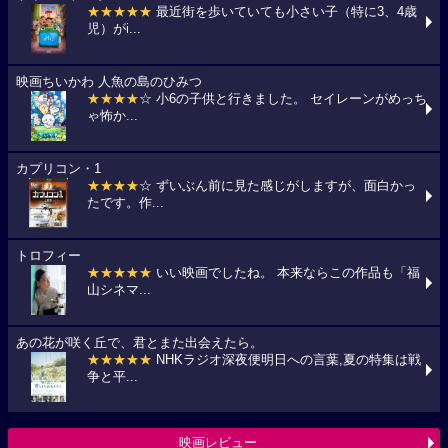
★★★★★
最近街を歩いていても小さい子（特に3、4歳
児）がi...
映画ちいかわ 人魚の島のひみつ
★★★★
☆ 小6の子供と行きました。 セイレーンがめっち
ゃ怖か...
カプリコン・1
★★★★
☆ ずいぶん前に見た感じがしますが、面白かっ
たです。作...
トロフィー
★★★★★
いい映画でしたね。 本来ならこの作品も「福
山シネマ...
あの花が咲く丘で、君とまた出会えたら。
★★★★★
NHKラジオ深夜便明日への言葉,夏の特集は戦
争と平...
映画レビュー