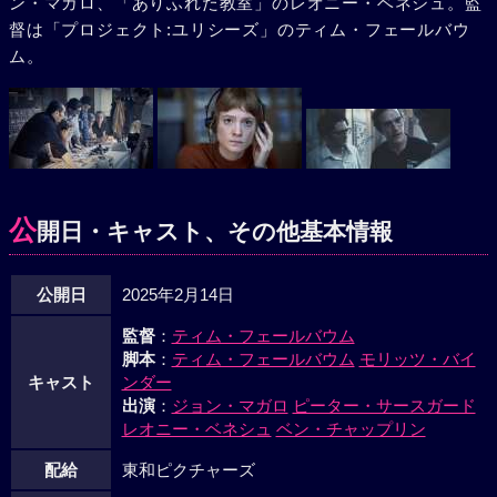
ン・マガロ、「ありふれた教室」のレオニー・ベネシュ。監
督は「プロジェクト:ユリシーズ」のティム・フェールバウ
ム。
公
開日・キャスト、その他基本情報
公開日
2025年2月14日
監督
：
ティム・フェールバウム
脚本
：
ティム・フェールバウム
モリッツ・バイ
キャスト
ンダー
出演
：
ジョン・マガロ
ピーター・サースガード
レオニー・ベネシュ
ベン・チャップリン
配給
東和ピクチャーズ