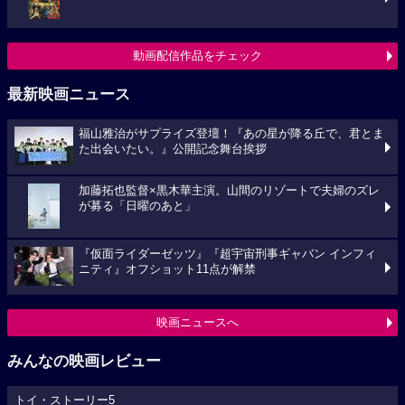
動画配信作品をチェック
最新映画ニュース
福山雅治がサプライズ登壇！『あの星が降る丘で、君とま
た出会いたい。』公開記念舞台挨拶
加藤拓也監督×黒木華主演。山間のリゾートで夫婦のズレ
が募る「日曜のあと」
『仮面ライダーゼッツ』『超宇宙刑事ギャバン インフィ
ニティ』オフショット11点が解禁
映画ニュースへ
みんなの映画レビュー
トイ・ストーリー5