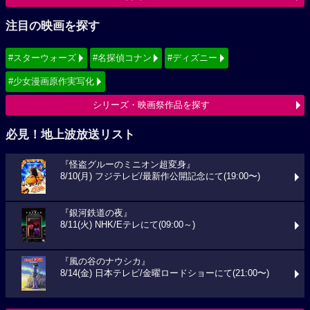
注目の映画を探す
#スターウォーズ
#名探偵コナン
#ディズニー
#少女漫画原作実写化
シリーズ・映画祭作品を探す
必見！地上波放送リスト
『怪盗グルーのミニオン超変身』
8/10(月) フジテレビ/最新作公開記念にて(19:00〜)
『銀河鉄道の夜』
8/11(火) NHK/Eテレにて(09:00～)
『風の谷のナウシカ』
8/14(金) 日本テレビ/金曜ロードショーにて(21:00〜)