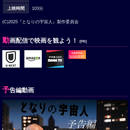
上映時間
103分
(C)2025『となりの宇宙人』製作委員会
動
画配信で映画を観よう！
[PR]
予
告編動画