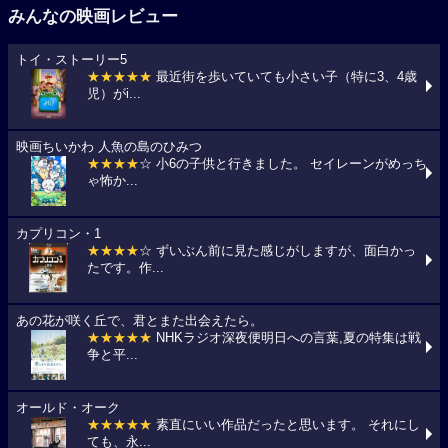
みんなの映画レビュー
トイ・ストーリー5
★★★★★
最近街を歩いていても小さい子（特に3、4歳
児）がi...
映画ちいかわ 人魚の島のひみつ
★★★★
☆ 小6の子供と行きました。 セイレーンがめっち
ゃ怖か...
カプリコン・1
★★★★
☆ ずいぶん前に見た感じがしますが、面白かっ
たです。作...
あの花が咲く丘で、君とまた出会えたら。
★★★★★
NHKラジオ深夜便明日への言葉,夏の特集は戦
争と平...
オールド・オーク
★★★★★
素直にいい作品だったと思います。 それにし
ても、永...