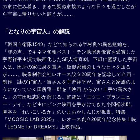
の家に住み着き、まるで疑似家族のような日々を過ごしなが
ら宇宙に帰りたいと願うが……。
「となりの宇宙人」の解説
『戦国自衛隊1549』などで知られる半村良の異色短編を、
「罪の声」でキネマ旬報ベスト・テン助演男優賞を受賞した
宇野祥平主演で映画化したSF人情喜劇。下町に墜落した宇宙
人は、田所の家に身を置き、疑似家族のような日々を送る
が……。映像制作会社レオーネ設立20周年を記念して企画・
制作。謎の宇宙人・宙さんを宇野祥平が、宙さんと家族のよ
うになっていく田所運一郎を「映画 からかい上手の高木さ
ん」の前田旺志郎が演じる。監督は「エツコ・ブランニュ
ー・デイ」など主にピンク映画を手がけてきた小関裕次郎。
脚本を「れいこいるか」のいまおかしんじが担当。特集
『MOOSIC LAB 2025』、レオーネ創立20周年記念特集上映
『LEONE for DREAMS』上映作品。