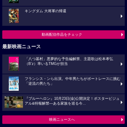
キングダム 大将軍の帰還
動画配信作品をチェック
最新映画ニュース
「八つ墓村」悪夢的な予告編解禁、主題歌は松本孝弘
（B’z）率いるTMGが担当
フランシス・ンら出演。中年男たちがボートレースに挑む
「逆流の男たち」
『ブルーヘロン』10月23日(金)公開決定！ポスタービジュ
アル&特報解禁―ある家族を巡る今...
映画ニュースへ