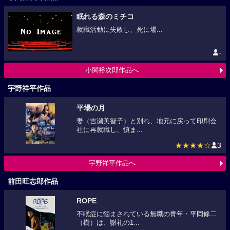
眠れる森のミチコ
就職活動に失敗し、死に場...
-
小関裕次郎作品へ
宇野祥平作品
平場の月
妻（吉瀬美智子）と別れ、地元に戻って印刷会
社に再就職し、慎ま...
★★★★☆
3
宇野祥平作品へ
前田旺志郎作品
ROPE
不眠症に悩まされている無職の青年・平岡修二
（樹）は、謝礼の1...