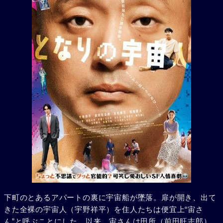
下町のとあるアパートの裏に宇宙船が墜落。扉が開き、出て
きた全裸の宇宙人（宇野祥平）を住人たちは便宜上“宙さ
ん”と呼ぶことにした。以来、宙さんは田所（前田旺志郎）