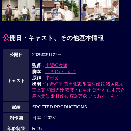
公
開日・キャスト、その他基本情報
公開日
2025年6月27日
監督
：
小関裕次郎
脚本
：
いまおかしんじ
原作
：
半村良
キャスト
出演
：
宇野祥平
前田旺志郎
吉村優花
猪塚健太
三上寛
和田光沙
安藤ヒロキオ
ほたる
山本宗介
麻木貴仁
北村優衣
森羅万象
いまおかしんじ
配給
SPOTTED PRODUCTIONS
制作国
日本（2025）
年齢制限
R-15