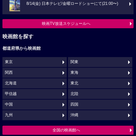
8/14(金) 日本テレビ/金曜ロードショーにて(21:00〜)
映画TV放送スケジュールへ
映画館を探す
都道府県から映画館
東京
関東
関西
東海
北海道
東北
甲信越
北陸
中国
四国
九州
沖縄
全国の映画館へ