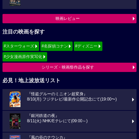
映画レビュー
注目の映画を探す
#スターウォーズ
#名探偵コナン
#ディズニー
#少女漫画原作実写化
シリーズ・映画祭作品を探す
必見！地上波放送リスト
『怪盗グルーのミニオン超変身』
8/10(月) フジテレビ/最新作公開記念にて(19:00〜)
『銀河鉄道の夜』
8/11(火) NHK/Eテレにて(09:00～)
『風の谷のナウシカ』