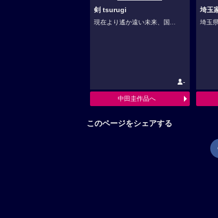
剣 tsurugi
埼玉
現在より遙か遠い未来、国...
埼玉県
-
中田圭作品へ
このページをシェアする