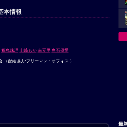
基本情報
典
福島珠理
山崎もか
南琴里
白石優愛
員会 （配給協力:フリーマン・オフィス ）
最