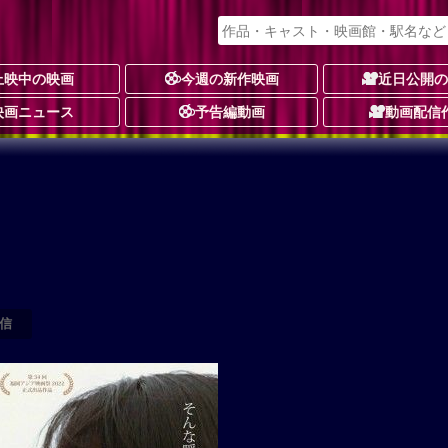
上映中の映画
今週の新作映画
近日公開
映画ニュース
予告編動画
動画配信
信