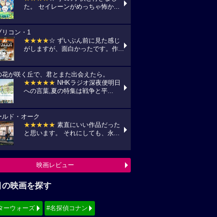
た。 セイレーンがめっちゃ怖か...
プリコン・1
★★★★
☆ ずいぶん前に見た感じ
がしますが、面白かったです。作...
の花が咲く丘で、君とまた出会えたら。
★★★★★
NHKラジオ深夜便明日
への言葉,夏の特集は戦争と平...
ールド・オーク
★★★★★
素直にいい作品だった
と思います。 それにしても、永...
映画レビュー
目の映画を探す
ターウォーズ
#名探偵コナン