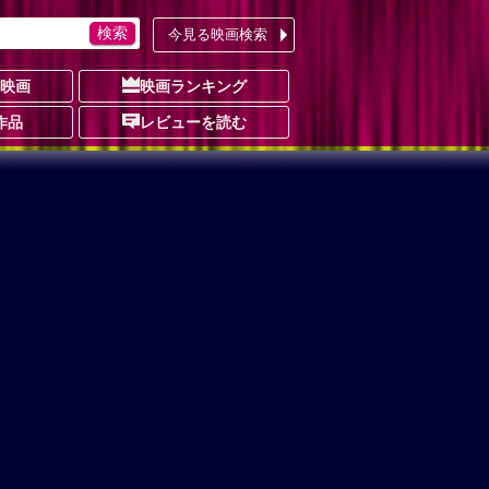
今見る映画検索
の映画
映画ランキング
作品
レビューを読む