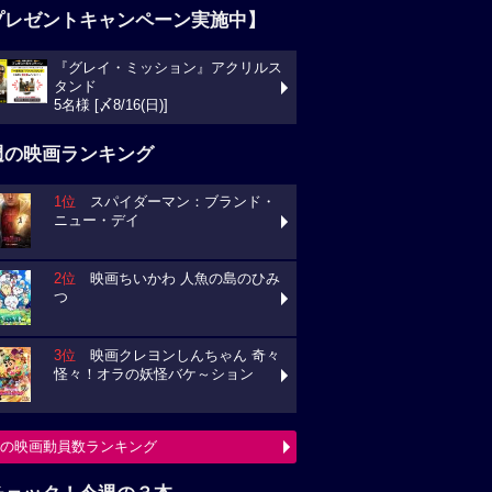
プレゼントキャンペーン実施中】
『グレイ・ミッション』アクリルス
タンド
5名様 [〆8/16(日)]
週の映画ランキング
1位
スパイダーマン：ブランド・
ニュー・デイ
2位
映画ちいかわ 人魚の島のひみ
つ
3位
映画クレヨンしんちゃん 奇々
怪々！オラの妖怪バケ～ション
の映画動員数ランキング