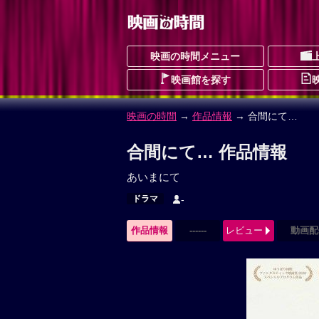
映画の時間メニュー
映画館を探す
映画の時間
→
作品情報
→ 合間にて…
合間にて… 作品情報
あいまにて
ドラマ
-
作品情報
------
レビュー
動画配