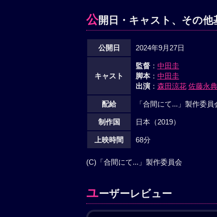
公
開日・キャスト、その他
公開日
2024年9月27日
監督
：
中田圭
キャスト
脚本
：
中田圭
出演
：
森田涼花
佐藤永
配給
「合間にて...」製作委
制作国
日本（2019）
上映時間
68分
(C)「合間にて...」製作委員会
ユ
ーザーレビュー