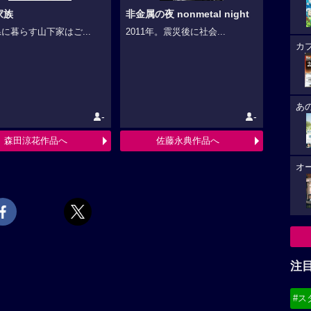
家族
非金属の夜 nonmetal night
に暮らす山下家はご...
2011年。震災後に社会...
カ
あ
-
-
森田涼花作品へ
佐藤永典作品へ
オ
注
#ス