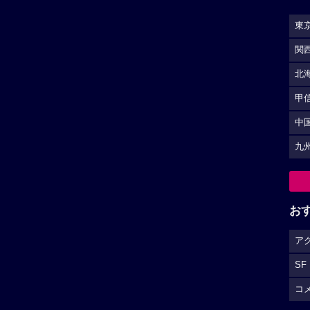
東
関
北
甲
中
九
お
ア
SF
コ