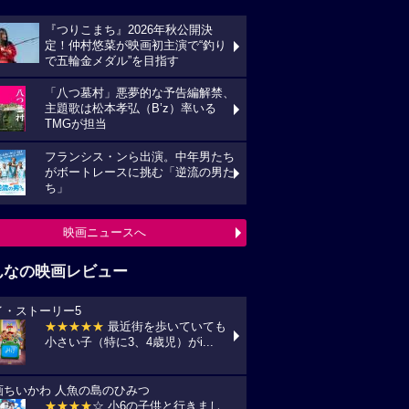
『つりこまち』2026年秋公開決
定！仲村悠菜が映画初主演で“釣り
で五輪金メダル”を目指す
「八つ墓村」悪夢的な予告編解禁、
主題歌は松本孝弘（B’z）率いる
TMGが担当
フランシス・ンら出演。中年男たち
がボートレースに挑む「逆流の男た
ち」
映画ニュースへ
んなの映画レビュー
イ・ストーリー5
★★★★★
最近街を歩いていても
小さい子（特に3、4歳児）がi...
画ちいかわ 人魚の島のひみつ
★★★★
☆ 小6の子供と行きまし