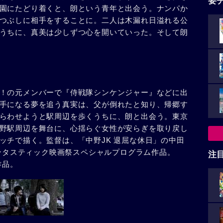
要
園にたどり着くと、朗という青年と出会う。ナンパか
つぶしに相手をすることに。二人は木漏れ日溢れる公
うちに、真美は少しずつ心を開いていった。そして朗
！の元メンバーで『侍戦隊シンケンジャー』などに出
手になる夢を追う真実は、父が倒れたと知り、帰郷す
らわせようと駅周辺を歩くうちに、朗と出会う。東京
野駅周辺を舞台に、心揺らぐ女性が安らぎを取り戻し
ッチで描く。監督は、「中野JK 退屈な休日」の中田
ァンタスティック映画祭スペシャルプログラム作品。
注
作品。