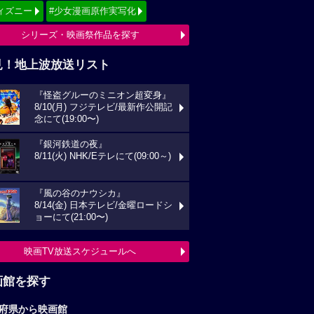
ィズニー
#少女漫画原作実写化
シリーズ・映画祭作品を探す
見！地上波放送リスト
『怪盗グルーのミニオン超変身』
8/10(月) フジテレビ/最新作公開記
念にて(19:00〜)
『銀河鉄道の夜』
8/11(火) NHK/Eテレにて(09:00～)
『風の谷のナウシカ』
8/14(金) 日本テレビ/金曜ロードシ
ョーにて(21:00〜)
映画TV放送スケジュールへ
画館を探す
府県から映画館