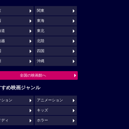
京
関東
西
東海
海道
東北
信越
北陸
国
四国
州
沖縄
全国の映画館へ
すすめ映画ジャンル
クション
アニメーション
キッズ
メディ
ホラー