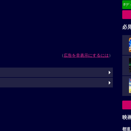
#デ
必
（
広告を非表示にするには
）
映
都道