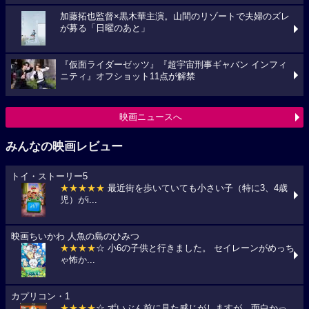
加藤拓也監督×黒木華主演。山間のリゾートで夫婦のズレ
が募る「日曜のあと」
『仮面ライダーゼッツ』『超宇宙刑事ギャバン インフィ
ニティ』オフショット11点が解禁
映画ニュースへ
みんなの映画レビュー
トイ・ストーリー5
★★★★★
最近街を歩いていても小さい子（特に3、4歳
児）がi...
映画ちいかわ 人魚の島のひみつ
★★★★
☆ 小6の子供と行きました。 セイレーンがめっち
ゃ怖か...
カプリコン・1
★★★★
☆ ずいぶん前に見た感じがしますが、面白かっ