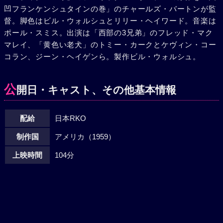
凹フランケンシュタインの巻」のチャールズ・バートンが監
だ。アンドラッシー家では愛犬が帰宅したものと思ってい
督。脚色はビル・ウォルシュとリリー・ヘイワード。音楽は
た。やっと呪文が解けて家に帰ったウィルビーは、またパー
ポール・スミス。出演は「西部の3兄弟」のフレッド・マク
ティ中に犬に変わってしまった。ところが、アンドラッシー
マレイ、「黄色い老犬」のトミー・カークとケヴィン・コー
家にまた逃げこんだ彼は、そこで、アンドラッシー博士がミ
コラン、ジーン・ヘイゲンら。製作ビル・ウォルシュ。
サイルの秘密を盗ぬスパイであるのを知った。ウィルビーが
犬の姿のまま、これを父に告げたので、びっくりした父は気
絶してしまった。道路にとび出したウィルビーは、アンドラ
公
開日・キャスト、その他基本情報
ッシー邸にとってかえしたが、人間の姿にもどったので一味
に捕えられてしまった。一味は自動車で逃走を計った。むく
配給
日本RKO
犬になったウィルビーは、弟ムーチイに助け出されて、犬の
姿のまま自動車で一味を追跡した。驚いたパトカーがそれを
制作国
アメリカ（1959）
追った。こうして脱出寸前の一味は逮捕された。しかし、呪
文が解けて人間にかえったウィルビーは、真相を誰にも話さ
上映時間
104分
なかった。