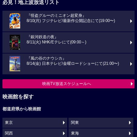
必見！地上波放送リスト
『怪盗グルーのミニオン超変身』
8/10(月) フジテレビ/最新作公開記念にて(19:00〜)
『銀河鉄道の夜』
8/11(火) NHK/Eテレにて(09:00～)
『風の谷のナウシカ』
8/14(金) 日本テレビ/金曜ロードショーにて(21:00〜)
映画TV放送スケジュールへ
映画館を探す
都道府県から映画館
東京
関東
関西
東海