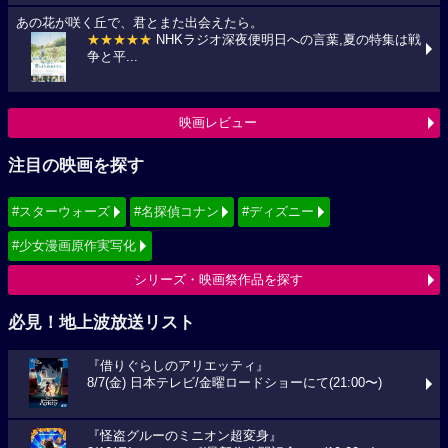
あの花が咲く丘で、君とまた出会えたら。
★★★★★
NHKラジオ深夜便明日への言葉,夏の特集は戦
争と平...
映画レビュー
注目の映画を探す
#スターウォーズ
#名探偵コナン
#ディズニー
#少女漫画原作実写化
シリーズ・映画祭作品を探す
必見！地上波放送リスト
『借りぐらしのアリエッティ』
8/7(金) 日本テレビ/金曜ロードショーにて(21:00〜)
『怪盗グルーのミニオン超変身』