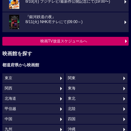
8/10(月) フジテレビ/最新作公開記念にて(19:00〜)
『銀河鉄道の夜』
8/11(火) NHK/Eテレにて(09:00～)
映画TV放送スケジュールへ
映画館を探す
都道府県から映画館
東京
関東
関西
東海
北海道
東北
甲信越
北陸
中国
四国
九州
沖縄