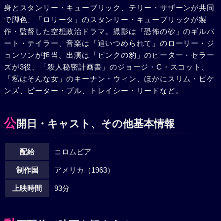
身とスタンリー・キューブリック、テリー・サザーンが共同
は呼返しの暗号を発見した。ミサイル攻撃を受け、通信機に
で脚色、「ロリータ」のスタンリー・キューブリックが製
損傷を受けた、キング・コング少佐（スリム・ピケンズ）の
作・監督した空想政治ドラマ。撮影は「恐怖の砂」のギルバ
機だけは目標に直進していた……地球上のあらゆる場所を核
ート・テイラー、音楽は「追いつめられて」のローリー・ジ
爆発の閃光が彩っていった…。
ョンソンが担当。出演は「ピンクの豹」のピーター・セラー
ズが3役、「殺人秘密計画書」のジョージ・C・スコット、
「私はそんな女」のキーナン・ウィン、ほかにスリム・ピケ
ンズ、ピーター・ブル、トレイシー・リードなど。
公
開日・キャスト、その他基本情報
配給
コロムビア
制作国
アメリカ（1963）
上映時間
93分