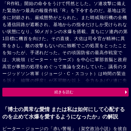
「R作戦」開始の命令をうけて愕然とした。ソ連攻撃に備え
た緊急かつ最高の報復作戦「R」を下令するのだ。基地は完
全に封鎖され、厳戒態勢がとられた。また哨戒飛行機の全機
も通信回路が遮断され、基地からの指令だけしか受けられな
い状態になり、50メガトンの水爆を搭載、直ちにソ連内の第
1目標に機首を向けた。その直後、大佐は司令官が精神に異
常をきし、敵の攻撃もないのに独断でこの処置をとったこと
を知ったが、手遅れだった。その頃国防省の最高作戦室で
は、大統領（ピーター・セラーズ）を中心に軍部首脳と政府
高官が事態の処理をめぐって激論を交わしていた。議長のタ
ージッドソン将軍（ジョージ・C・スコット）は時間の緊迫
を訴え、編隊の呼戻しが不可能な以上、全力をあげソ連に先
制攻撃をかける以外道のないことを説いた。しかし、大統領
続きを読む
はソ連大使に事態を説明、撃墜を要請した。だが、1発でも
水爆が落ちれば全世界は死滅する。解体は不可能なのだ。米
国兵器開発局長官ストレンジラブ博士（ピーター・セラー
「博士の異常な愛情 または私は如何にして心配する
ズ）はこの存在を証明した。同じ頃、大統領の命令をうけた
のを止めて水爆を愛するようになったか」の解説
ガーノ陸軍大佐指揮下の部隊は基地接収のため交戦中だっ
ピーター・ジョージの「赤い警報」（架空政治小説）を彼自
た。やがて基地警備隊は降伏、司令官は自殺、マンドレーク