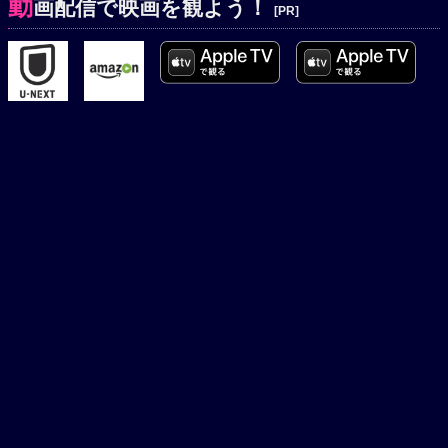
動
画配信で映画を観よう！
[PR]