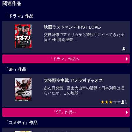
関連作品
「ドラマ」作品
映画ラストマン -FIRST LOVE-
交換研修でアメリカから警視庁にやってきた全
盲のFBI特別捜査...
-
「ドラマ」作品へ
「SF」作品
大怪獣空中戦 ガメラ対ギャオス
ある日突然、富士火山帯の活動で日本列島は揺
らいだが、この地殻...
★★★
☆☆
1
「SF」作品へ
「コメディ」作品