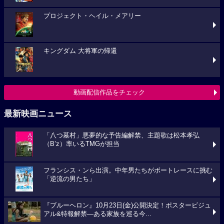
プロジェクト・ヘイル・メアリー
キングダム 大将軍の帰還
動画配信作品をチェック
最新映画ニュース
「八つ墓村」悪夢的な予告編解禁、主題歌は松本孝弘
（B’z）率いるTMGが担当
フランシス・ンら出演。中年男たちがボートレースに挑む
「逆流の男たち」
『ブルーヘロン』10月23日(金)公開決定！ポスタービジュ
アル&特報解禁―ある家族を巡る今...