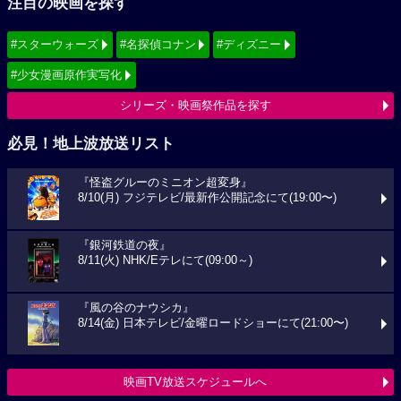
注目の映画を探す
#スターウォーズ
#名探偵コナン
#ディズニー
#少女漫画原作実写化
シリーズ・映画祭作品を探す
必見！地上波放送リスト
『怪盗グルーのミニオン超変身』
8/10(月) フジテレビ/最新作公開記念にて(19:00〜)
『銀河鉄道の夜』
8/11(火) NHK/Eテレにて(09:00～)
『風の谷のナウシカ』
8/14(金) 日本テレビ/金曜ロードショーにて(21:00〜)
映画TV放送スケジュールへ