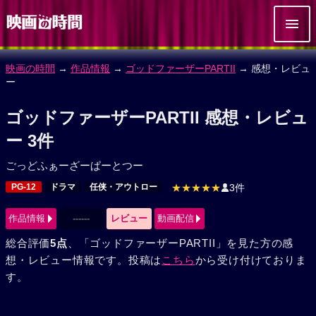
映画の時間
→
作品情報
→
ゴッドファーザーPARTII
→ 感想・レビュ
ー
ゴッドファーザーPARTII 感想・レビュ
ー 3件
ごっどふぁーざーぱーとつー
PG-12
ドラマ
任侠・アウトロー
★★★★★
3件
作品情報
------
レビュー
動画配信
総合評価
5点
、「ゴッドファーザーPARTII」を見た方の感
想・レビュー情報です。投稿は
こちら
から受け付けておりま
す。