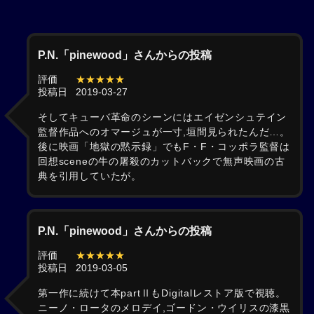
P.N.「pinewood」さんからの投稿
評価
★★★★★
投稿日
2019-03-27
そしてキューバ革命のシーンにはエイゼンシュテイン
監督作品へのオマージュが一寸,垣間見られたんだ…。
後に映画「地獄の黙示録」でもF・F・コッポラ監督は
回想sceneの牛の屠殺のカットバックで無声映画の古
典を引用していたが。
P.N.「pinewood」さんからの投稿
評価
★★★★★
投稿日
2019-03-05
第一作に続けて本partⅡもDigitalレストア版で視聴。
ニーノ・ロータのメロデイ,ゴードン・ウイリスの漆黒