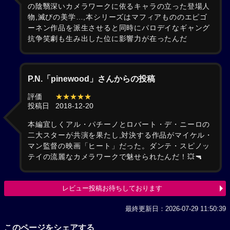
の陰翳深いカメラワークに依るキャラの立った登場人
物,滅びの美学…,本シリーズはマフィアもののエピゴ
ーネン作品を派生させると同時にパロデイなギャング
抗争笑劇も生み出した位に影響力が在ったんだ
P.N.「pinewood」さんからの投稿
評価
★★★★★
投稿日
2018-12-20
本編宜しくアル・パチーノとロバート・デ・ニーロの
二大スターが共演を果たし,対決する作品がマイケル・
マン監督の映画「ヒート」だった。ダンテ・スピノッ
テイの流麗なカメラワークで魅せられたんだ！💥🔫
レビュー投稿お待ちしております
最終更新日：2026-07-29 11:50:39
このページをシェアする