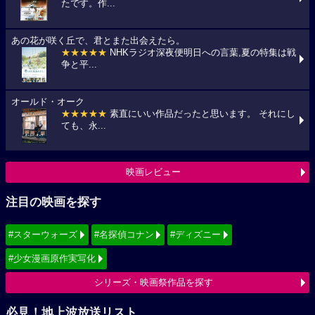
たです。作...
あの花が咲く丘で、君とまた出会えたら。
★★★★★
NHKラジオ深夜便明日への言葉,夏の特集は戦
争と平...
オールド・オーク
★★★★★
素直にいい作品だったと思います。 それにし
ても、永...
映画レビュー
注目の映画を探す
#スターウォーズ
#名探偵コナン
#ディズニー
#少女漫画原作実写化
シリーズ・映画祭作品を探す
必見！地上波放送リスト