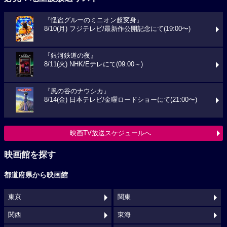
『怪盗グルーのミニオン超変身』
8/10(月) フジテレビ/最新作公開記念にて(19:00〜)
『銀河鉄道の夜』
8/11(火) NHK/Eテレにて(09:00～)
『風の谷のナウシカ』
8/14(金) 日本テレビ/金曜ロードショーにて(21:00〜)
映画TV放送スケジュールへ
映画館を探す
都道府県から映画館
東京
関東
関西
東海