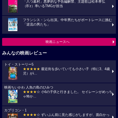
「八つ墓村」悪夢的な予告編解禁、主題歌は松本孝弘
（B’z）率いるTMGが担当
フランシス・ンら出演。中年男たちがボートレースに挑む
「逆流の男たち」
映画ニュースへ
みんなの映画レビュー
トイ・ストーリー5
★★★★★
最近街を歩いていても小さい子（特に3、4歳
児）がi...
映画ちいかわ 人魚の島のひみつ
★★★★
☆ 小6の子供と行きました。 セイレーンがめっち
ゃ怖か...
カプリコン・1
★★★★
☆ ずいぶん前に見た感じがしますが、面白かっ