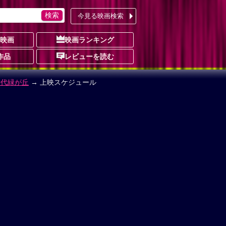
今見る映画検索
の映画
映画ランキング
作品
レビューを読む
千代緑が丘
→ 上映スケジュール