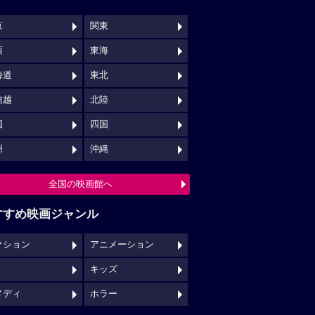
京
関東
西
東海
海道
東北
信越
北陸
国
四国
州
沖縄
全国の映画館へ
すすめ映画ジャンル
クション
アニメーション
キッズ
メディ
ホラー