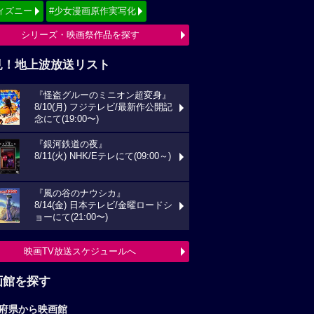
ィズニー
#少女漫画原作実写化
シリーズ・映画祭作品を探す
見！地上波放送リスト
『怪盗グルーのミニオン超変身』
8/10(月) フジテレビ/最新作公開記
念にて(19:00〜)
『銀河鉄道の夜』
8/11(火) NHK/Eテレにて(09:00～)
『風の谷のナウシカ』
8/14(金) 日本テレビ/金曜ロードシ
ョーにて(21:00〜)
映画TV放送スケジュールへ
画館を探す
府県から映画館