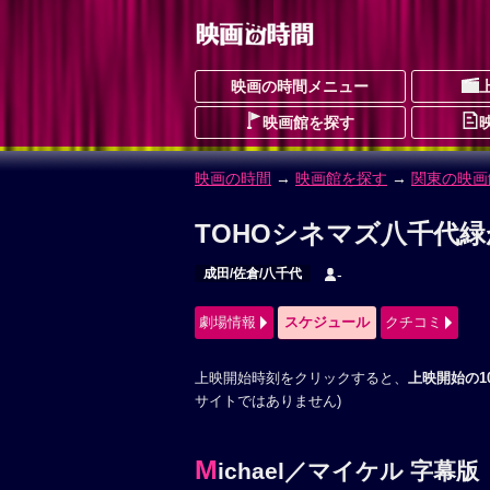
映画の時間メニュー
映画館を探す
映画の時間
→
映画館を探す
→
関東の映画
TOHOシネマズ八千代
成田/佐倉/八千代
-
劇場情報
スケジュール
クチコミ
上映開始時刻をクリックすると、
上映開始の1
サイトではありません)
M
ichael／マイケル 字幕版