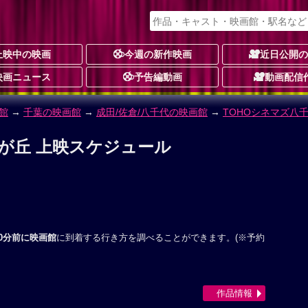
上映中の映画
今週の新作映画
近日公開
映画ニュース
予告編動画
動画配信
館
→
千葉の映画館
→
成田/佐倉/八千代の映画館
→
TOHOシネマズ八
緑が丘 上映スケジュール
0分前に映画館
に到着する行き方を調べることができます。(※予約
作品情報