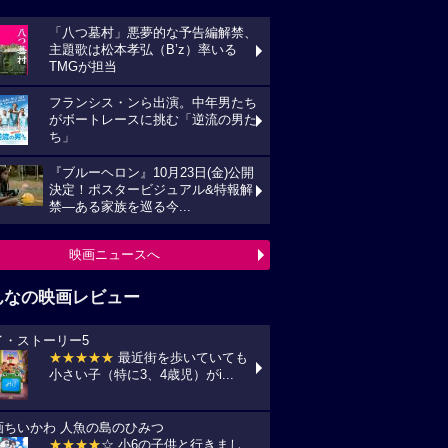
「八つ墓村」悪夢的な予告編解禁、
主題歌は松本孝弘（B’z）率いる
TMGが担当
フランシス・ンら出演。中年男たち
がボートレースに挑む「逆流の男た
ち」
『ブルーヘロン』10月23日(金)公開
決定！ポスタービジュアル&特報解
禁―ある家族を巡る今...
映画ニュースへ
んなの映画レビュー
イ・ストーリー5
★★★★★
最近街を歩いていても
小さい子（特に3、4歳児）がi...
画ちいかわ 人魚の島のひみつ
★★★★
☆ 小6の子供と行きまし