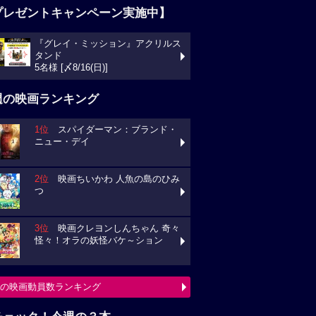
プレゼントキャンペーン実施中】
『グレイ・ミッション』アクリルス
タンド
5名様 [〆8/16(日)]
週の映画ランキング
1位
スパイダーマン：ブランド・
ニュー・デイ
2位
映画ちいかわ 人魚の島のひみ
つ
3位
映画クレヨンしんちゃん 奇々
怪々！オラの妖怪バケ～ション
の映画動員数ランキング