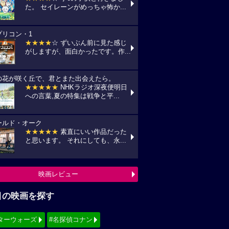
た。 セイレーンがめっちゃ怖か...
プリコン・1
★★★★
☆ ずいぶん前に見た感じ
がしますが、面白かったです。作...
の花が咲く丘で、君とまた出会えたら。
★★★★★
NHKラジオ深夜便明日
への言葉,夏の特集は戦争と平...
ールド・オーク
★★★★★
素直にいい作品だった
と思います。 それにしても、永...
映画レビュー
目の映画を探す
ターウォーズ
#名探偵コナン