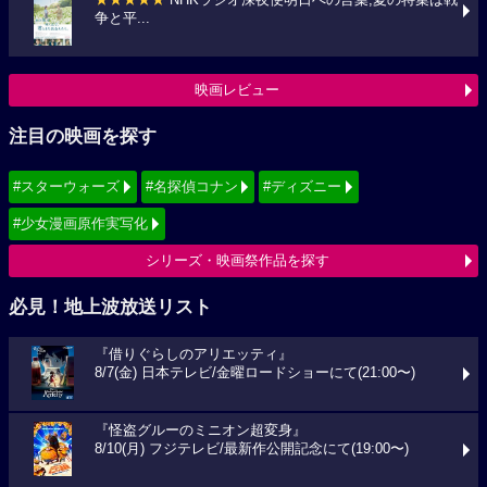
★★★★★
NHKラジオ深夜便明日への言葉,夏の特集は戦
争と平...
映画レビュー
注目の映画を探す
#スターウォーズ
#名探偵コナン
#ディズニー
#少女漫画原作実写化
シリーズ・映画祭作品を探す
必見！地上波放送リスト
『借りぐらしのアリエッティ』
8/7(金) 日本テレビ/金曜ロードショーにて(21:00〜)
『怪盗グルーのミニオン超変身』
8/10(月) フジテレビ/最新作公開記念にて(19:00〜)