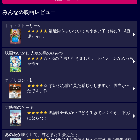
みんなの映画レビュー
トイ・ストーリー5
★★★★★
最近街を歩いていても小さい子（特に3、4歳
児）がi...
映画ちいかわ 人魚の島のひみつ
★★★★
☆ 小6の子供と行きました。 セイレーンがめっち
ゃ怖か...
カプリコン・1
★★★★
☆ ずいぶん前に見た感じがしますが、面白かっ
たです。作...
大統領のケーキ
★★★★★
戦禍や圧政の中でどう生きていくのか、下劣
にならなく...
あの花が咲く丘で、君とまた出会えたら。