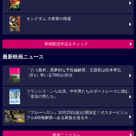
キングダム 大将軍の帰還
動画配信作品をチェック
最新映画ニュース
「八つ墓村」悪夢的な予告編解禁、主題歌は松本孝弘
（B’z）率いるTMGが担当
フランシス・ンら出演。中年男たちがボートレースに挑む
「逆流の男たち」
『ブルーヘロン』10月23日(金)公開決定！ポスタービジュ
アル&特報解禁―ある家族を巡る今...
映画ニュースへ