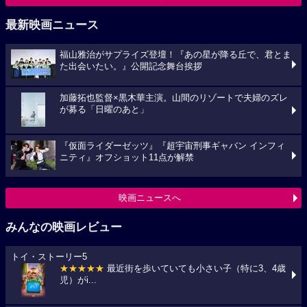
最新映画ニュース
福山雅治がサプライズ登壇！『あの星が降る丘で、君とま
た出会いたい。』公開記念舞台挨拶
加藤拓也監督×黒木華主演。山間のリゾートで夫婦のズレ
が募る「日曜のあと」
『仮面ライダーゼッツ』『超宇宙刑事ギャバン インフィ
ニティ』オフショット11点が解禁
映画ニュースへ
みんなの映画レビュー
トイ・ストーリー5
★★★★★
最近街を歩いていても小さい子（特に3、4歳
児）がi...