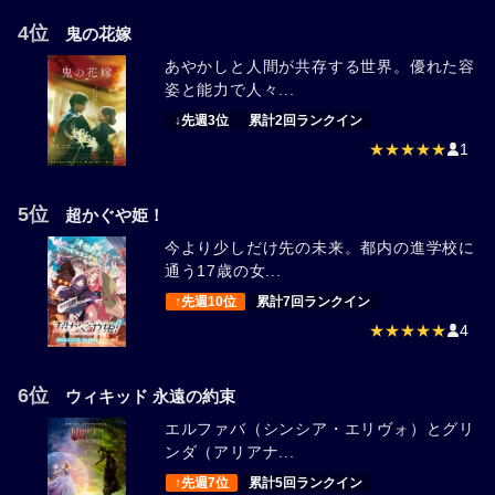
4位
鬼の花嫁
あやかしと人間が共存する世界。優れた容
姿と能力で人々...
↓先週3位
累計2回ランクイン
★★★★★
1
5位
超かぐや姫！
今より少しだけ先の未来。都内の進学校に
通う17歳の女...
↑先週10位
累計7回ランクイン
★★★★★
4
6位
ウィキッド 永遠の約束
エルファバ（シンシア・エリヴォ）とグリ
ンダ（アリアナ...
↑先週7位
累計5回ランクイン