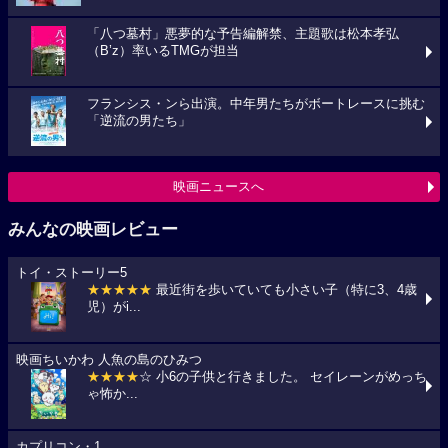
「八つ墓村」悪夢的な予告編解禁、主題歌は松本孝弘
（B’z）率いるTMGが担当
フランシス・ンら出演。中年男たちがボートレースに挑む
「逆流の男たち」
映画ニュースへ
みんなの映画レビュー
トイ・ストーリー5
★★★★★
最近街を歩いていても小さい子（特に3、4歳
児）がi...
映画ちいかわ 人魚の島のひみつ
★★★★
☆ 小6の子供と行きました。 セイレーンがめっち
ゃ怖か...
カプリコン・1