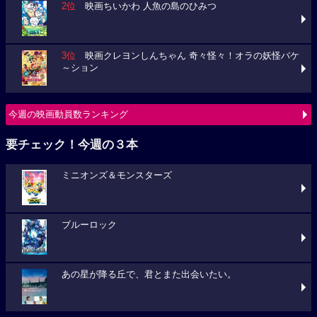
2位
映画ちいかわ 人魚の島のひみつ
3位
映画クレヨンしんちゃん 奇々怪々！オラの妖怪バケ
～ション
今週の映画動員数ランキング
要チェック！今週の３本
ミニオンズ＆モンスターズ
ブルーロック
あの星が降る丘で、君とまた出会いたい。