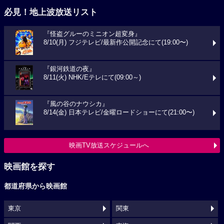
必見！地上波放送リスト
『怪盗グルーのミニオン超変身』
8/10(月) フジテレビ/最新作公開記念にて(19:00〜)
『銀河鉄道の夜』
8/11(火) NHK/Eテレにて(09:00～)
『風の谷のナウシカ』
8/14(金) 日本テレビ/金曜ロードショーにて(21:00〜)
映画TV放送スケジュールへ
映画館を探す
都道府県から映画館
東京
関東