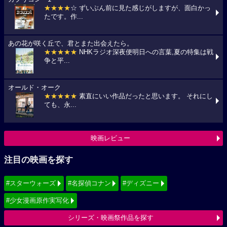
★★★★
☆ ずいぶん前に見た感じがしますが、面白かっ
たです。作...
あの花が咲く丘で、君とまた出会えたら。
★★★★★
NHKラジオ深夜便明日への言葉,夏の特集は戦
争と平...
オールド・オーク
★★★★★
素直にいい作品だったと思います。 それにし
ても、永...
映画レビュー
注目の映画を探す
#スターウォーズ
#名探偵コナン
#ディズニー
#少女漫画原作実写化
シリーズ・映画祭作品を探す