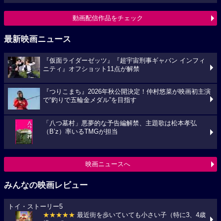
動画配信作品をチェック
最新映画ニュース
『仮面ライダーゼッツ』『超宇宙刑事ギャバン インフィ
ニティ』オフショット11点が解禁
『つりこまち』2026年秋公開決定！仲村悠菜が映画初主演
で“釣りで五輪金メダル”を目指す
「八つ墓村」悪夢的な予告編解禁、主題歌は松本孝弘
（B’z）率いるTMGが担当
映画ニュースへ
みんなの映画レビュー
トイ・ストーリー5
★★★★★
最近街を歩いていても小さい子（特に3、4歳