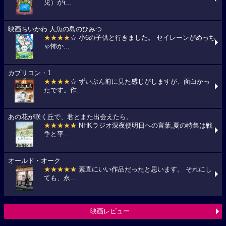
児）がi...
映画ちいかわ 人魚の島のひみつ
★★★★
☆ 小6の子供と行きました。 セイレーンがめっち
ゃ怖か...
カプリコン・1
★★★★
☆ ずいぶん前に見た感じがしますが、面白かっ
たです。作...
あの花が咲く丘で、君とまた出会えたら。
★★★★★
NHKラジオ深夜便明日への言葉,夏の特集は戦
争と平...
オールド・オーク
★★★★★
素直にいい作品だったと思います。 それにし
ても、永...
映画レビュー