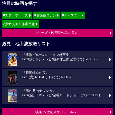
注目の映画を探す
#スターウォーズ
#名探偵コナン
#ディズニー
#少女漫画原作実写化
シリーズ・映画祭作品を探す
必見！地上波放送リスト
『怪盗グルーのミニオン超変身』
8/10(月) フジテレビ/最新作公開記念にて(19:00〜)
『銀河鉄道の夜』
8/11(火) NHK/Eテレにて(09:00～)
『風の谷のナウシカ』
8/14(金) 日本テレビ/金曜ロードショーにて(21:00〜)
映画TV放送スケジュールへ