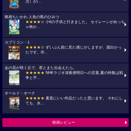
児）がi...
映画ちいかわ 人魚の島のひみつ
★★★★
☆ 小6の子供と行きました。 セイレーンがめっち
ゃ怖か...
カプリコン・1
★★★★
☆ ずいぶん前に見た感じがしますが、面白かっ
たです。作...
あの花が咲く丘で、君とまた出会えたら。
★★★★★
NHKラジオ深夜便明日への言葉,夏の特集は戦
争と平...
オールド・オーク
★★★★★
素直にいい作品だったと思います。 それにし
ても、永...
映画レビュー