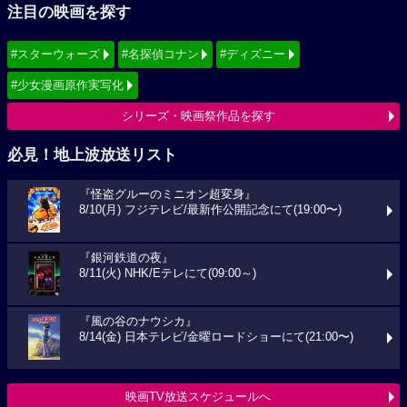
注目の映画を探す
#スターウォーズ
#名探偵コナン
#ディズニー
#少女漫画原作実写化
シリーズ・映画祭作品を探す
必見！地上波放送リスト
『怪盗グルーのミニオン超変身』
8/10(月) フジテレビ/最新作公開記念にて(19:00〜)
『銀河鉄道の夜』
8/11(火) NHK/Eテレにて(09:00～)
『風の谷のナウシカ』
8/14(金) 日本テレビ/金曜ロードショーにて(21:00〜)
映画TV放送スケジュールへ