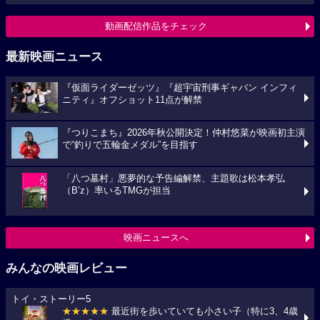
動画配信作品をチェック
最新映画ニュース
『仮面ライダーゼッツ』『超宇宙刑事ギャバン インフィ
ニティ』オフショット11点が解禁
『つりこまち』2026年秋公開決定！仲村悠菜が映画初主演
で“釣りで五輪金メダル”を目指す
「八つ墓村」悪夢的な予告編解禁、主題歌は松本孝弘
（B’z）率いるTMGが担当
映画ニュースへ
みんなの映画レビュー
トイ・ストーリー5
★★★★★
最近街を歩いていても小さい子（特に3、4歳