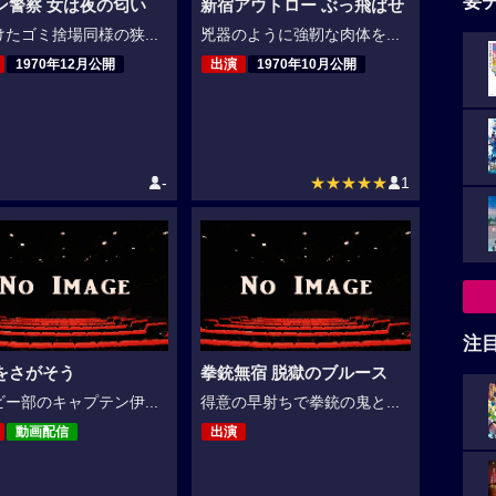
要
ン警察 女は夜の匂い
新宿アウトロー ぶっ飛ばせ
たゴミ捨場同様の狭...
兇器のように強靭な肉体を...
1970年12月公開
出演
1970年10月公開
-
★★★★★
1
注
をさがそう
拳銃無宿 脱獄のブルース
ー部のキャプテン伊...
得意の早射ちで拳銃の鬼と...
動画配信
出演