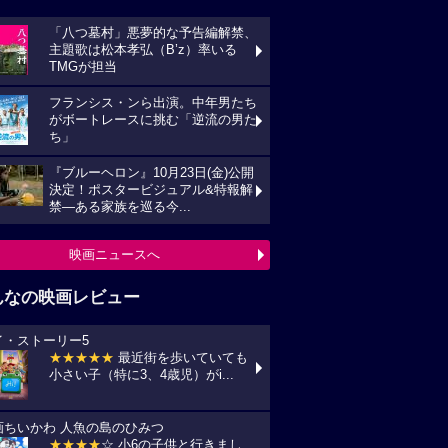
「八つ墓村」悪夢的な予告編解禁、
主題歌は松本孝弘（B’z）率いる
TMGが担当
フランシス・ンら出演。中年男たち
がボートレースに挑む「逆流の男た
ち」
『ブルーヘロン』10月23日(金)公開
決定！ポスタービジュアル&特報解
禁―ある家族を巡る今...
映画ニュースへ
んなの映画レビュー
イ・ストーリー5
★★★★★
最近街を歩いていても
小さい子（特に3、4歳児）がi...
画ちいかわ 人魚の島のひみつ
★★★★
☆ 小6の子供と行きまし