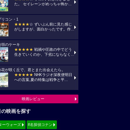
た。 セイレーンがめっちゃ怖か...
プリコン・1
★★★★
☆ ずいぶん前に見た感じ
がしますが、面白かったです。作...
統領のケーキ
★★★★★
戦禍や圧政の中でどう
生きていくのか、下劣にならなく...
の花が咲く丘で、君とまた出会えたら。
★★★★★
NHKラジオ深夜便明日
への言葉,夏の特集は戦争と平...
映画レビュー
目の映画を探す
ターウォーズ
#名探偵コナン