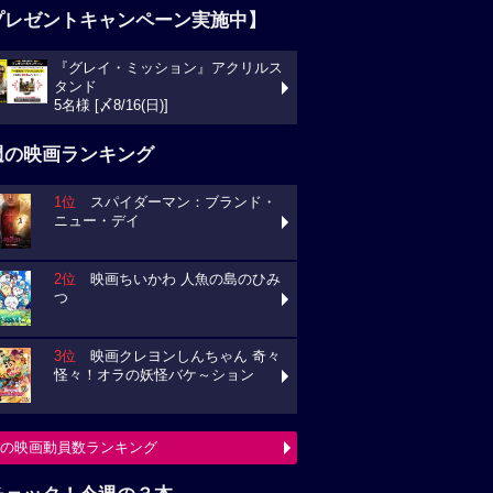
プレゼントキャンペーン実施中】
『グレイ・ミッション』アクリルス
タンド
5名様 [〆8/16(日)]
週の映画ランキング
1位
スパイダーマン：ブランド・
ニュー・デイ
2位
映画ちいかわ 人魚の島のひみ
つ
3位
映画クレヨンしんちゃん 奇々
怪々！オラの妖怪バケ～ション
の映画動員数ランキング