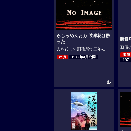
らしゃめんお万 彼岸花は散
野良
った
新宿の
人を殺して刑務所で三年-...
出演
出演
1972年4月公開
197
-