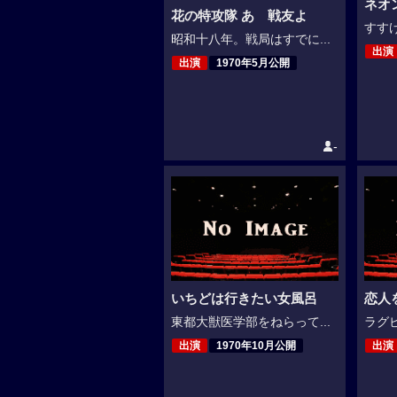
ネオ
花の特攻隊 あゝ戦友よ
すすけ
昭和十八年。戦局はすでに...
出演
出演
1970年5月公開
-
いちどは行きたい女風呂
恋人
東都大獣医学部をねらって...
ラグビ
出演
1970年10月公開
出演