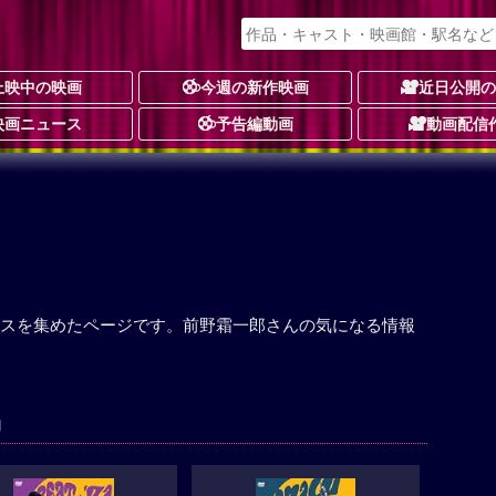
上映中の映画
今週の新作映画
近日公開
映画ニュース
予告編動画
動画配信
スを集めたページです。前野霜一郎さんの気になる情報
品