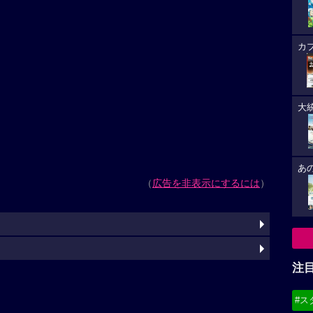
カ
大
あ
（
広告を非表示にするには
）
注
#ス