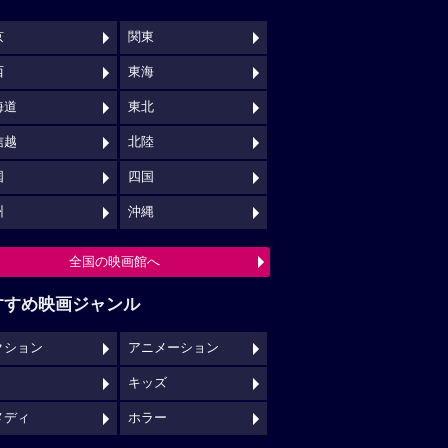
京
関東
西
東海
海道
東北
信越
北陸
国
四国
州
沖縄
全国の映画館へ
すすめ映画ジャンル
クション
アニメーション
キッズ
メディ
ホラー