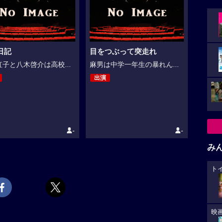
日記
目をつぶって突走れ
子と八木啓介は高校...
麻男は中学一年生の暴れん...
出演
-
-
み
ト
映