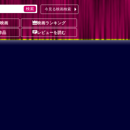
今見る映画検索
の映画
映画ランキング
作品
レビューを読む