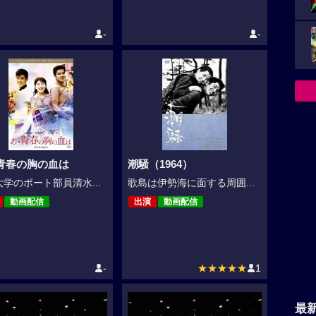
-
-
青春の胸の血は
潮騒（1964）
学のボート部員清水...
歌島は伊勢海に面する周囲...
動画配信
出演
動画配信
-
★★★★★
1
最