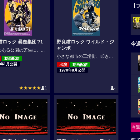
【
猫ロック 暴走集団’71
野良猫ロック ワイルド・ジ
今
ャンボ
ある公園の芝生に、...
小さな都市の工場街、叩き...
動画配信
1年1月公開
出演
動画配信
1970年8月公開
★★★★★
1
-
今週