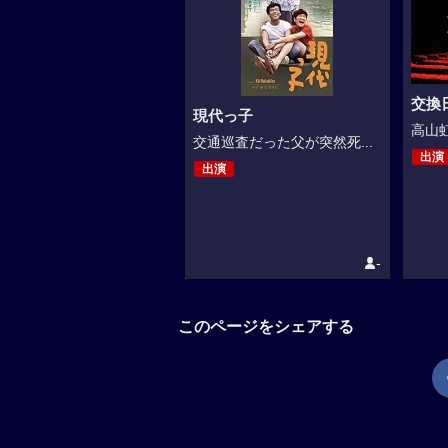
交換
現代っ子
高山虹
交通巡査だった父が突然死...
出演
出演
-
このページをシェアする