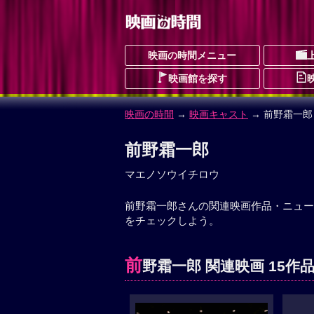
映画の時間メニュー
映画館を探す
映画の時間
→
映画キャスト
→ 前野霜一郎
前野霜一郎
マエノソウイチロウ
前野霜一郎さんの関連映画作品・ニュー
をチェックしよう。
前
野霜一郎 関連映画 15作