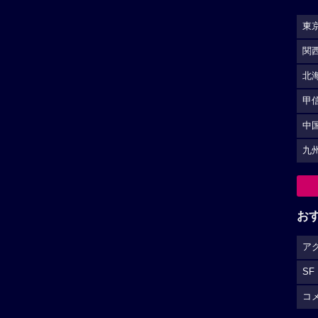
東
関
北
甲
中
九
お
ア
SF
コ