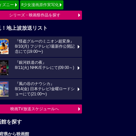
ィズニー
#少女漫画原作実写化
シリーズ・映画祭作品を探す
見！地上波放送リスト
『怪盗グルーのミニオン超変身』
8/10(月) フジテレビ/最新作公開記
念にて(19:00〜)
『銀河鉄道の夜』
8/11(火) NHK/Eテレにて(09:00～)
『風の谷のナウシカ』
8/14(金) 日本テレビ/金曜ロードシ
ョーにて(21:00〜)
映画TV放送スケジュールへ
画館を探す
府県から映画館