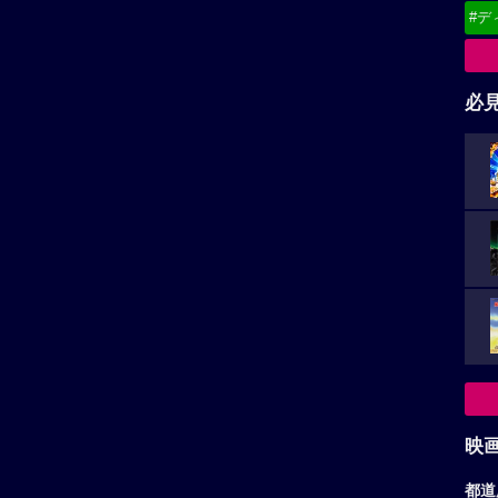
#デ
必
映
都道