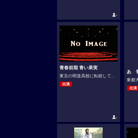
-
青春前期 青い果実
あゝ
東京の明道高校に転校して...
東都大
出演
出演
-