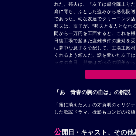
れた。邦夫は、「友子は感化院上りだ
庭に育ち、ふとした盗みから感化院送
であった。幼な友達でクリーニング店
邦夫は、友子が、“邦夫と友人となれ
間から一万円を工面すると、これを機
日後工場で起きた盗難事件の嫌疑を受
に夢中な息子を心配して、工場主殿村
くれるよう頼んだ。話を聞いた友子は
ッタの当日、邦夫はズべ公の明美から
仲間をふりきって警官のもとに走った
けた。邦夫の欠場で東都大学クルーは
勝を約して、練習に励んだ。一方友子
邦夫も明るい日を送ることになった。
「あゝ青春の胸の血は」の解説
「霧に消えた人」の才賀明のオリジナ
した歌謡ドラマ。撮影もコンビの松橋
公
開日・キャスト、その他