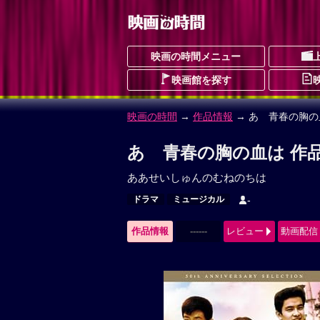
映画の時間メニュー
映画館を探す
映画の時間
→
作品情報
→ あゝ青春の胸の
あゝ青春の胸の血は 作
ああせいしゅんのむねのちは
ドラマ
ミュージカル
-
作品情報
------
レビュー
動画配信