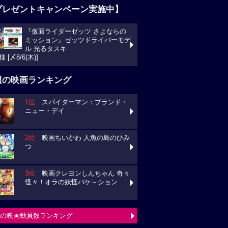
プレゼントキャンペーン実施中】
『仮面ライダーゼッツ さよならの
ミッション』ゼッツドライバーモデ
ル 光るタスキ
様 [〆8/6(木)]
週の映画ランキング
1位
スパイダーマン：ブランド・
ニュー・デイ
2位
映画ちいかわ 人魚の島のひみ
つ
3位
映画クレヨンしんちゃん 奇々
怪々！オラの妖怪バケ～ション
の映画動員数ランキング