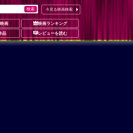
今見る映画検索
の映画
映画ランキング
作品
レビューを読む