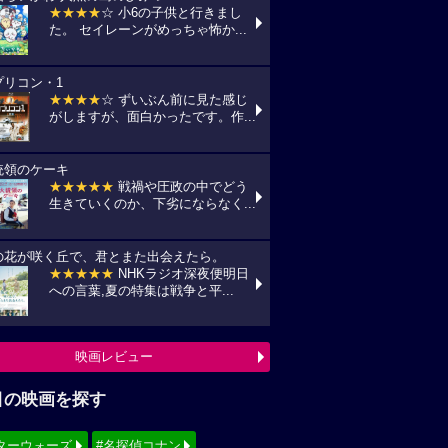
★★★★
☆ 小6の子供と行きまし
た。 セイレーンがめっちゃ怖か...
プリコン・1
★★★★
☆ ずいぶん前に見た感じ
がしますが、面白かったです。作...
統領のケーキ
★★★★★
戦禍や圧政の中でどう
生きていくのか、下劣にならなく...
の花が咲く丘で、君とまた出会えたら。
★★★★★
NHKラジオ深夜便明日
への言葉,夏の特集は戦争と平...
映画レビュー
目の映画を探す
ターウォーズ
#名探偵コナン