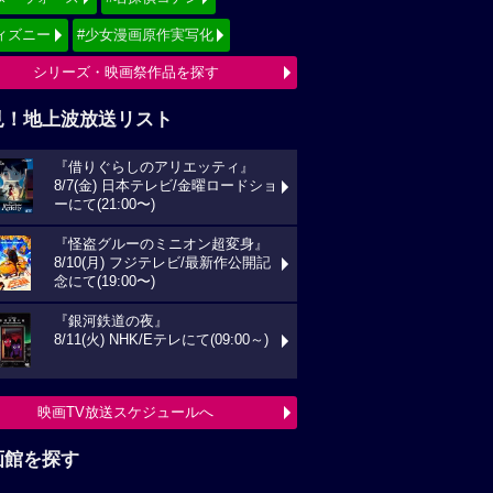
ィズニー
#少女漫画原作実写化
シリーズ・映画祭作品を探す
見！地上波放送リスト
『借りぐらしのアリエッティ』
8/7(金) 日本テレビ/金曜ロードショ
ーにて(21:00〜)
『怪盗グルーのミニオン超変身』
8/10(月) フジテレビ/最新作公開記
念にて(19:00〜)
『銀河鉄道の夜』
8/11(火) NHK/Eテレにて(09:00～)
映画TV放送スケジュールへ
画館を探す