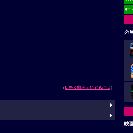
#デ
必
（
広告を非表示にするには
）
映