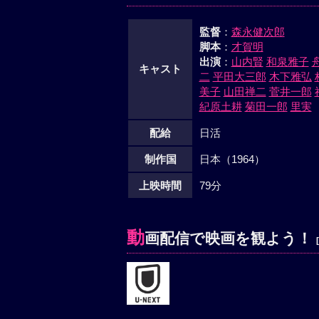
監督
：
森永健次郎
脚本
：
才賀明
出演
：
山内賢
和泉雅子
キャスト
二
平田大三郎
木下雅弘
美子
山田禅二
菅井一郎
紀原土耕
菊田一郎
里実
配給
日活
制作国
日本（1964）
上映時間
79分
動
画配信で映画を観よう！