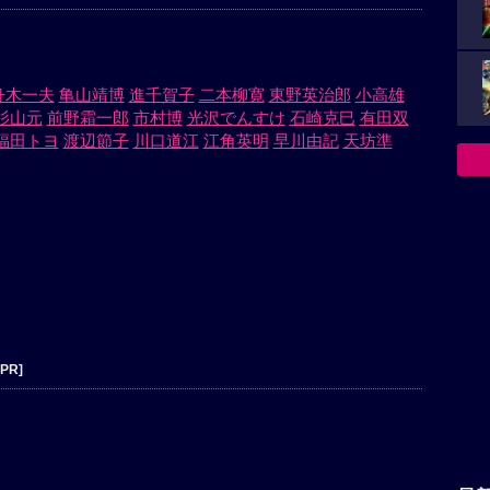
舟木一夫
亀山靖博
進千賀子
二本柳寛
東野英治郎
小高雄
杉山元
前野霜一郎
市村博
光沢でんすけ
石崎克巳
有田双
福田トヨ
渡辺節子
川口道江
江角英明
早川由記
天坊準
[PR]