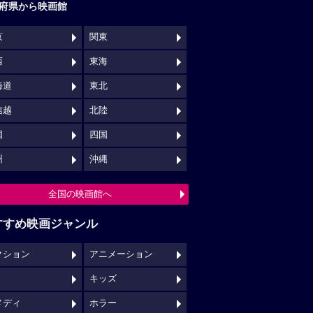
府県から映画館
京
関東
西
東海
海道
東北
信越
北陸
国
四国
州
沖縄
全国の映画館へ
すすめ映画ジャンル
クション
アニメーション
キッズ
メディ
ホラー