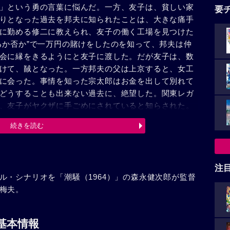
」という勇の言葉に悩んだ。一方、友子は、貧しい家
要
りとなった過去を邦夫に知られたことは、大きな痛手
に勤める修二に教えられ、友子の働く工場を見つけた
るか否か”で一万円の賭けをしたのを知って、邦夫は仲
会に縁をきるようにと友子に渡した。だが友子は、数
けて、馘となった。一方邦夫の父は上京すると、女工
に会った。事情を知った宗太郎はお金を出して別れて
どうすることも出来ない過去に、絶望した。関東レガ
、友子がヤクザに手ごめにされていると知らされた。
邦夫は、倉庫の二階から落ちて重傷を負った友子を助
続きを読む
、優勝を逸した。一時は激怒した部員も、国体での優
は邦夫が大学を出るまで、宗太郎が預ることになり、
注
ル・シナリオを「潮騒（1964）」の森永健次郎が監督
梅夫。
基本情報