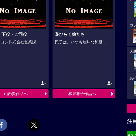
カ
・下役・ご同役
花ひらく娘たち
ヨン株式会社営業課...
民子は、いつも地味な和服...
大
あ
-
-
山内賢作品へ
和泉雅子作品へ
注
#ス