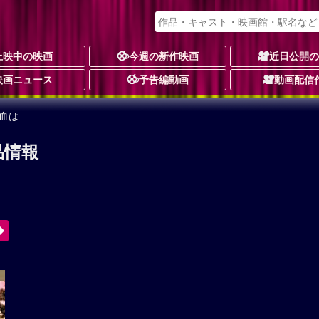
上映中の映画
今週の新作映画
近日公開
映画ニュース
予告編動画
動画配信
血は
品情報