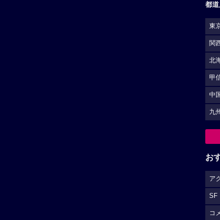
都道
東
関
北
甲
中
九
お
ア
SF
コ