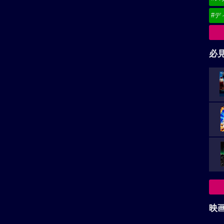
#デ
必
映