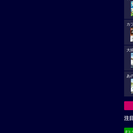
カ
大
あ
注
#ス