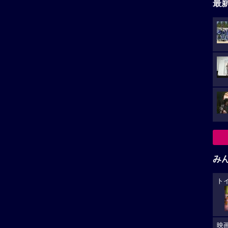
最
み
ト
映