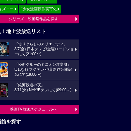
ィズニー
#少女漫画原作実写化
シリーズ・映画祭作品を探す
見！地上波放送リスト
『借りぐらしのアリエッティ』
8/7(金) 日本テレビ/金曜ロードショ
ーにて(21:00〜)
『怪盗グルーのミニオン超変身』
8/10(月) フジテレビ/最新作公開記
念にて(19:00〜)
『銀河鉄道の夜』
8/11(火) NHK/Eテレにて(09:00～)
映画TV放送スケジュールへ
画館を探す