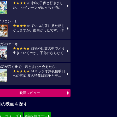
★★★★
☆ 小6の子供と行きまし
た。 セイレーンがめっちゃ怖か...
プリコン・1
★★★★
☆ ずいぶん前に見た感じ
がしますが、面白かったです。作...
統領のケーキ
★★★★★
戦禍や圧政の中でどう
生きていくのか、下劣にならなく...
の花が咲く丘で、君とまた出会えたら。
★★★★★
NHKラジオ深夜便明日
への言葉,夏の特集は戦争と平...
映画レビュー
目の映画を探す
ターウォーズ
#名探偵コナン