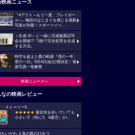
新映画ニュース
『4アウト ─もう一度、プレイボー
ル─』物語のはじまりを感じる場面
写真が到着！スポーツイベ...
＜生成 AI＞と一緒に完成披露試写
会を開催!?『5秒で完全犯罪を生成
する方法』
時空を超えた愛の軌跡『僕の一年、
君の一日』9月4日(金)公開決定！場
面写真一挙解禁
映画ニュースへ
んなの映画レビュー
イ・ストーリー5
★★★★★
最近街を歩いていても
小さい子（特に3、4歳児）がi...
画ちいかわ 人魚の島のひみつ