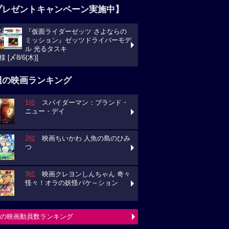
プレゼントキャンペーン実施中】
『仮面ライダーゼッツ さよならの
ミッション』ゼッツドライバーモデ
ル 光るタスキ
様 [〆8/6(木)]
週の映画ランキング
1位
スパイダーマン：ブランド・
ニュー・デイ
2位
映画ちいかわ 人魚の島のひみ
つ
3位
映画クレヨンしんちゃん 奇々
怪々！オラの妖怪バケ～ション
の映画動員数ランキング