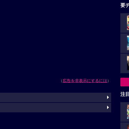
要
（
広告を非表示にするには
）
注