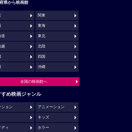
府県から映画館
京
関東
西
東海
海道
東北
信越
北陸
国
四国
州
沖縄
全国の映画館へ
すすめ映画ジャンル
クション
アニメーション
キッズ
メディ
ホラー