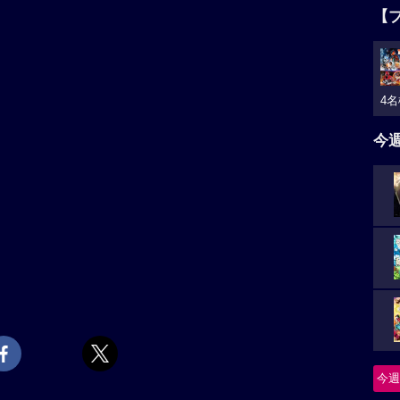
【
4名
今
今週