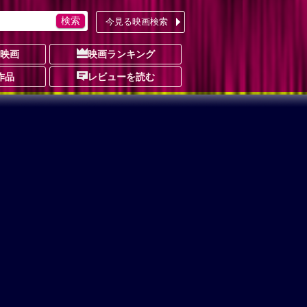
今見る映画検索
の映画
映画ランキング
作品
レビューを読む