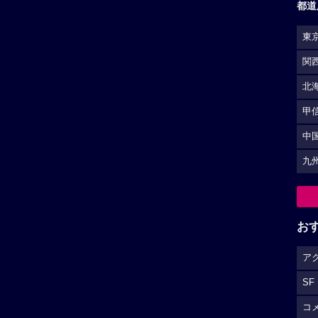
都道
東
関
北
甲
中
九
お
ア
SF
コ