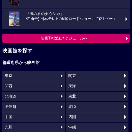
『風の谷のナウシカ』
8/14(金) 日本テレビ/金曜ロードショーにて(21:00〜)
映画TV放送スケジュールへ
映画館を探す
都道府県から映画館
東京
関東
関西
東海
北海道
東北
甲信越
北陸
中国
四国
九州
沖縄