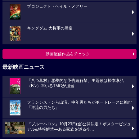
プロジェクト・ヘイル・メアリー
キングダム 大将軍の帰還
動画配信作品をチェック
最新映画ニュース
「八つ墓村」悪夢的な予告編解禁、主題歌は松本孝弘
（B’z）率いるTMGが担当
フランシス・ンら出演。中年男たちがボートレースに挑む
「逆流の男たち」
『ブルーヘロン』10月23日(金)公開決定！ポスタービジュ
アル&特報解禁―ある家族を巡る今...