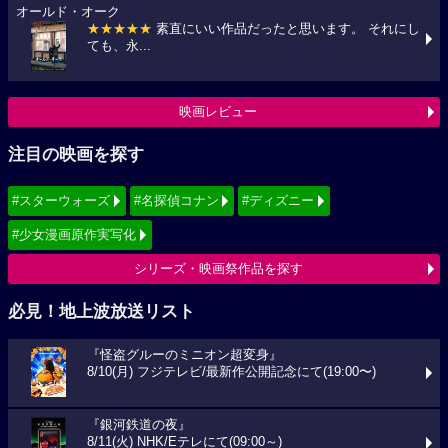
オールド・オーク
★★★★★
素直にいい作品だったと思います。 それにし
ても、永...
映画レビュー
注目の映画を探す
#スターウォーズ
#名探偵コナン
#ディズニー
#少女漫画原作実写化
シリーズ・映画祭作品を探す
必見！地上波放送リスト
『怪盗グルーのミニオン超変身』
8/10(月) フジテレビ/最新作公開記念にて(19:00〜)
『銀河鉄道の夜』
8/11(火) NHK/Eテレにて(09:00～)