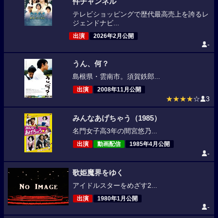
件チャンネル
テレビショッピングで歴代最高売上を誇るレ
ジェンドナビ...
出演
2026年2月公開
-
うん、何？
島根県・雲南市。須賀鉄郎...
出演
2008年11月公開
★★★★
☆
3
みんなあげちゃう（1985）
名門女子高3年の間宮悠乃...
出演
動画配信
1985年4月公開
-
歌姫魔界をゆく
アイドルスターをめざす2...
出演
1980年1月公開
-