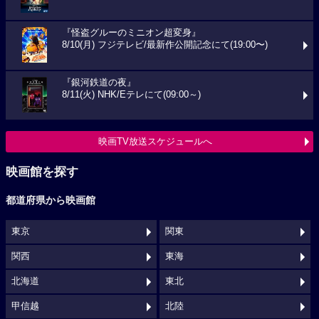
『怪盗グルーのミニオン超変身』
8/10(月) フジテレビ/最新作公開記念にて(19:00〜)
『銀河鉄道の夜』
8/11(火) NHK/Eテレにて(09:00～)
映画TV放送スケジュールへ
映画館を探す
都道府県から映画館
東京
関東
関西
東海
北海道
東北
甲信越
北陸