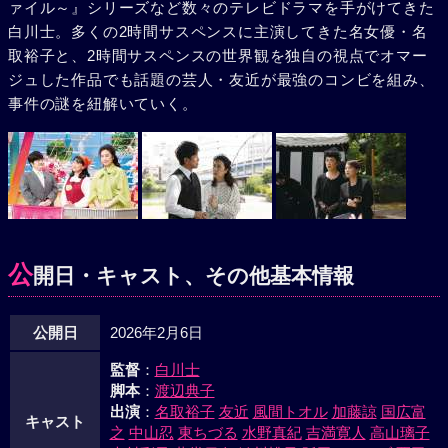
ァイル～』シリーズなど数々のテレビドラマを手がけてきた
白川士。多くの2時間サスペンスに主演してきた名女優・名
取裕子と、2時間サスペンスの世界観を独自の視点でオマー
ジュした作品でも話題の芸人・友近が最強のコンビを組み、
事件の謎を紐解いていく。
公
開日・キャスト、その他基本情報
公開日
2026年2月6日
監督
：
白川士
脚本
：
渡辺典子
出演
：
名取裕子
友近
風間トオル
加藤諒
国広富
キャスト
之
中山忍
東ちづる
水野真紀
吉満寛人
高山璃子