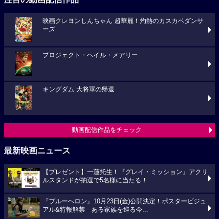
映画クレヨンしんちゃん 超華麗！灼熱のカスカベダンサ
ーズ
プロジェクト・ヘイル・メアリー
キングダム 大将軍の帰還
動画配信作品をチェック
最新映画ニュース
【プレゼント】一蓮托生！『グレイ・ミッション』アクリ
ルスタンドが抽選で5名様に当たる！
『ブルーヘロン』10月23日(金)公開決定！ポスタービジュ
アル&特報解禁―ある家族を巡る今...