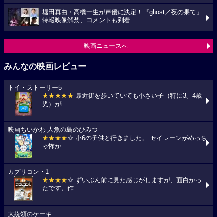
堀田真由・高橋一生が声優に決定！『ghost／夜の果て』
特報映像解禁、コメントも到着
映画ニュースへ
みんなの映画レビュー
トイ・ストーリー5
★★★★★
最近街を歩いていても小さい子（特に3、4歳
児）がi...
映画ちいかわ 人魚の島のひみつ
★★★★
☆ 小6の子供と行きました。 セイレーンがめっち
ゃ怖か...
カプリコン・1
★★★★
☆ ずいぶん前に見た感じがしますが、面白かっ
たです。作...
大統領のケーキ