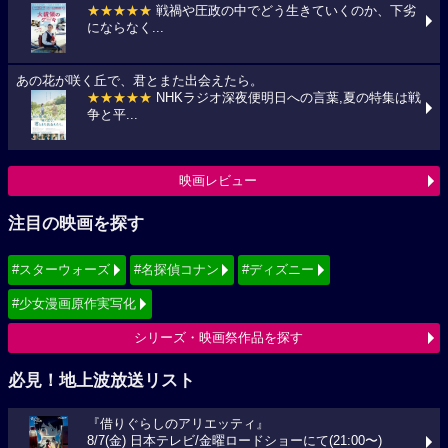
★★★★★
戦禍や圧政の中でどう生きていくのか、下劣
にならなく...
あの花が咲く丘で、君とまた出会えたら。
★★★★★
NHKラジオ深夜便明日への言葉,夏の特集は戦
争と平...
映画レビュー
注目の映画を探す
#スターウォーズ
#名探偵コナン
#ディズニー
#少女漫画原作実写化
シリーズ・映画祭作品を探す
必見！地上波放送リスト
『借りぐらしのアリエッティ』
8/7(金) 日本テレビ/金曜ロードショーにて(21:00〜)