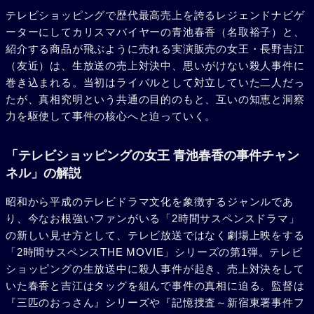
テレビショッピングで歴代最高売上を誇るレジェンドナビゲ
ーターにしてカリスマバイヤーの青池春香（名取裕子）と、
紹介する商品が飛ぶように売れる実演販売の女王・長野吉江
（友近）は、生放送の売上対決中、思いがけない殺人事件に
巻き込まれる。当初はライバルとして対立していた二人だっ
たが、真相究明という共通の目的のもと、互いの知恵と洞察
力を駆使して事件の核心へと迫っていく。
「テレビショッピングの女王 青池春香の事件チャン
ネル」の解説
昭和から平成のテレビドラマ文化を象徴するジャンルであ
り、今なお根強いファンがいる「2時間サスペンスドラマ」
の新しい見せ方として、テレビ放送ではなく劇場上映をする
「2時間サスペンスTHE MOVIE」シリーズの第1弾。テレビ
ショッピングの生放送中に殺人事件が起き、売上対決をして
いた春香と吉江はタッグを組んで事件の真相に迫る。監督は
『三匹のおっさん』シリーズや『記憶捜査～新宿東署事件フ