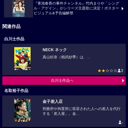
『青池春香の事件チャンネル』竹内まりや「シング
ル・アゲイン」がシリーズ主題歌に決定！ポスター
ビジュアル&予告編解禁
関連作品
白川士作品
NECK ネック
真山杉奈（相武紗季）は、...
★★
☆☆☆
3
白川士作品へ
名取裕子作品
金子差入店
刑務所や拘置所に収容された人への差入を代行
する「差入屋」。金...
-