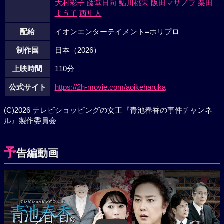
大村彩子
藤堂日向
鮎川桃果
阪田マサノブ
栗田
よう子
西隼人
配給
イオンエンターテイメント=ホリプロ
制作国
日本（2026）
上映時間
110分
公式サイト
https://2h-movie.com/aoikeharuka
(C)2026 テレビショッピングの女王『青池春香の事件チャンネ
ル』製作委員会
予
告編動画