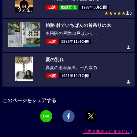
出演
動画配信
1987年5月公開
★★★★★
3
旅路 村でいちばんの首吊りの木
奥飛騨の戸数30戸ばかり...
出演
1986年11月公開
-
夏の別れ
真夏の湘南海洋。十八歳の...
出演
1981年10月公開
-
このページをシェアする
（
広告を非表示にするには
）