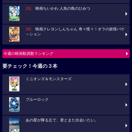
2位
映画ちいかわ 人魚の島のひみつ
3位
映画クレヨンしんちゃん 奇々怪々！オラの妖怪バケ
～ション
今週の映画動員数ランキング
要チェック！今週の３本
ミニオンズ＆モンスターズ
ブルーロック
あの星が降る丘で、君とまた出会いたい。