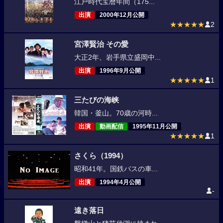
江戸時代宝暦年間（175...
出演
2000年12月公開
★★★★★
2
宮澤賢治 その愛
大正2年、岩手県立盛岡中...
出演
1996年9月公開
★★★★★
1
三たびの海峡
韓国・釜山。70歳の河時...
出演
動画配信
1995年11月公開
★★★★★
1
さくら（1994）
昭和41年。国鉄バスの車...
出演
1994年4月公開
-
遠き落日