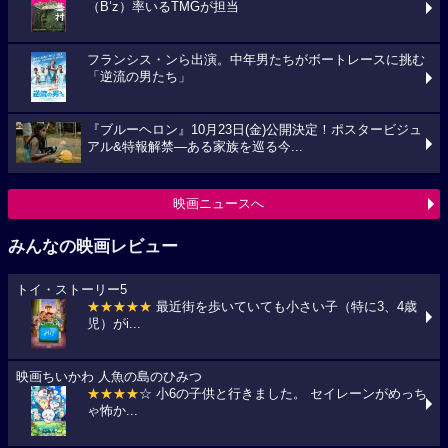
（B’z）率いるTMGが担当
フランシス・ンら出演。中年男たちがボートレースに挑む
「逆流の男たち」
『ブルーヘロン』10月23日(金)公開決定！ポスタービジュ
アル&特報解禁―ある家族を巡る今...
映画ニュースへ
みんなの映画レビュー
トイ・ストーリー5
★★★★★
最近街を歩いていても小さい子（特に3、4歳
児）がi...
映画ちいかわ 人魚の島のひみつ
★★★★
☆ 小6の子供と行きました。 セイレーンがめっち
ゃ怖か...