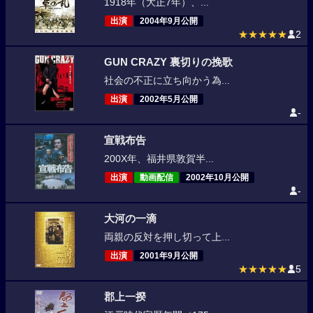
1918年（大正7年）、...
出演
2004年9月公開
★★★★★
2
GUN CRAZY 裏切りの挽歌
社会の不正に立ち向かう為...
出演
2002年5月公開
-
宣戦布告
200X年、福井県敦賀半...
出演
動画配信
2002年10月公開
-
大河の一滴
両親の反対を押し切って上...
出演
2001年9月公開
★★★★★
5
郡上一揆