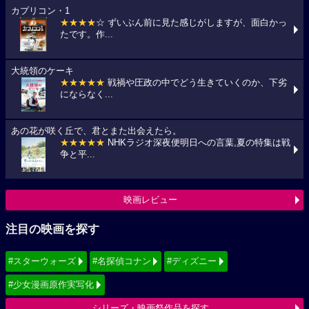
カプリコン・1
★★★★
☆ ずいぶん前に見た感じがしますが、面白かっ
たです。作...
大統領のケーキ
★★★★★
戦禍や圧政の中でどう生きていくのか、下劣
にならなく...
あの花が咲く丘で、君とまた出会えたら。
★★★★★
NHKラジオ深夜便明日への言葉,夏の特集は戦
争と平...
映画レビュー
注目の映画を探す
#スターウォーズ
#名探偵コナン
#ディズニー
#少女漫画原作実写化
シリーズ・映画祭作品を探す