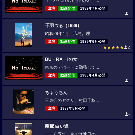
〔「パパの立場もわかれ」...
出演
動画配信
1989年7月公開
-
千羽づる（1989）
昭和29年4月、広島。理...
出演
動画配信
1989年6月公開
★★★★★
2
BU・RA・Iの女
東京のデパートに勤務して...
出演
動画配信
1988年4月公開
-
ちょうちん
三東会のヤクザ、村田千秋...
出演
1987年5月公開
-
親鸞 白い道
一一八五年、京では連日の...