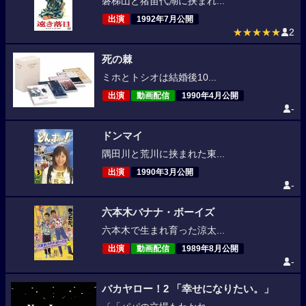
磐梯山と猪苗代湖に挟まれ...
出演
1992年7月公開
★★★★★
2
死の棘
ミホとトシオは結婚後10...
出演
動画配信
1990年4月公開
-
ドンマイ
隅田川と荒川に挟まれた東...
出演
1990年3月公開
-
六本木バナナ・ボーイズ
六本木で生まれ育った涼太...
出演
動画配信
1989年8月公開
-
バカヤロー！2 「幸せになりたい。」