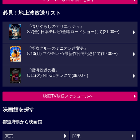
必見！地上波放送リスト
『借りぐらしのアリエッティ』
8/7(金) 日本テレビ/金曜ロードショーにて(21:00〜)
『怪盗グルーのミニオン超変身』
8/10(月) フジテレビ/最新作公開記念にて(19:00〜)
『銀河鉄道の夜』
8/11(火) NHK/Eテレにて(09:00～)
映画TV放送スケジュールへ
映画館を探す
都道府県から映画館
東京
関東