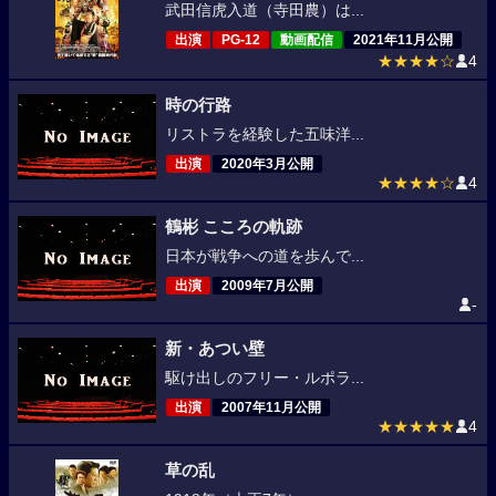
武田信虎入道（寺田農）は...
出演
PG-12
動画配信
2021年11月公開
★★★★☆
4
時の行路
リストラを経験した五味洋...
出演
2020年3月公開
★★★★☆
4
鶴彬 こころの軌跡
日本が戦争への道を歩んで...
出演
2009年7月公開
-
新・あつい壁
駆け出しのフリー・ルポラ...
出演
2007年11月公開
★★★★★
4
草の乱