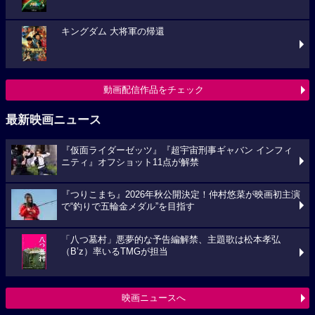
キングダム 大将軍の帰還
動画配信作品をチェック
最新映画ニュース
『仮面ライダーゼッツ』『超宇宙刑事ギャバン インフィ
ニティ』オフショット11点が解禁
『つりこまち』2026年秋公開決定！仲村悠菜が映画初主演
で“釣りで五輪金メダル”を目指す
「八つ墓村」悪夢的な予告編解禁、主題歌は松本孝弘
（B’z）率いるTMGが担当
映画ニュースへ