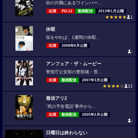
街の片隅にあるワインバー...
出演
PG-12
動画配信
2013年1月公開
★★★★★
1
休暇
役をやれば、1週間の休暇...
出演
2008年6月公開
-
アンフェア・ザ・ムービー
警視庁公安部の警部補・雪...
出演
動画配信
2007年3月公開
★★★★☆
11
着信アリ2
“死の予告電話”事件から...
出演
動画配信
2005年2月公開
-
日曜日は終わらない