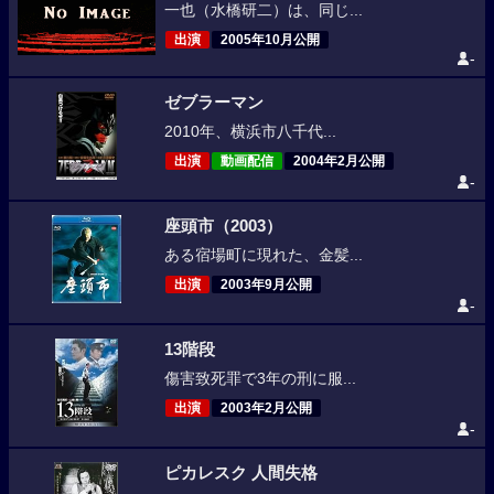
一也（水橋研二）は、同じ...
出演
2005年10月公開
-
ゼブラーマン
2010年、横浜市八千代...
出演
動画配信
2004年2月公開
-
座頭市（2003）
ある宿場町に現れた、金髪...
出演
2003年9月公開
-
13階段
傷害致死罪で3年の刑に服...
出演
2003年2月公開
-
ピカレスク 人間失格