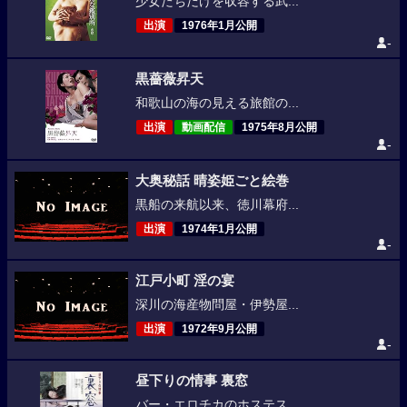
少女たちだけを収容する武...
出演
1976年1月公開
-
黒薔薇昇天
和歌山の海の見える旅館の...
出演
動画配信
1975年8月公開
-
大奥秘話 晴姿姫ごと絵巻
黒船の来航以来、徳川幕府...
出演
1974年1月公開
-
江戸小町 淫の宴
深川の海産物問屋・伊勢屋...
出演
1972年9月公開
-
昼下りの情事 裏窓
バー・エロチカのホステス...