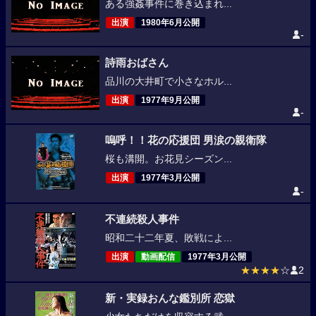
ある強姦事件に巻き込まれ...
出演
1980年6月公開
-
詩雨おばさん
品川の大井町で小さなホル...
出演
1977年9月公開
-
嗚呼！！花の応援団 男涙の親衛隊
桜も溝開。お花見シーズン...
出演
1977年3月公開
-
不連続殺人事件
昭和二十二年夏、敗戦によ...
出演
動画配信
1977年3月公開
★★★★
☆
2
新・実録おんな鑑別所 恋獄