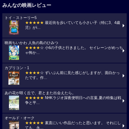
みんなの映画レビュー
トイ・ストーリー5
★★★★★
最近街を歩いていても小さい子（特に3、4歳
児）がi...
映画ちいかわ 人魚の島のひみつ
★★★★
☆ 小6の子供と行きました。 セイレーンがめっち
ゃ怖か...
カプリコン・1
★★★★
☆ ずいぶん前に見た感じがしますが、面白かっ
たです。作...
あの花が咲く丘で、君とまた出会えたら。
★★★★★
NHKラジオ深夜便明日への言葉,夏の特集は戦
争と平...
オールド・オーク
★★★★★
素直にいい作品だったと思います。 それにし
ても、永...