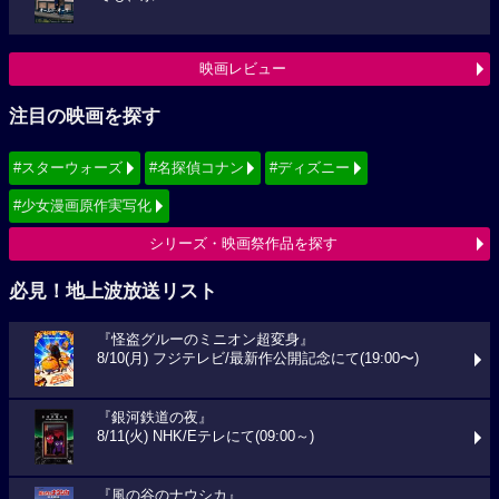
映画レビュー
注目の映画を探す
#スターウォーズ
#名探偵コナン
#ディズニー
#少女漫画原作実写化
シリーズ・映画祭作品を探す
必見！地上波放送リスト
『怪盗グルーのミニオン超変身』
8/10(月) フジテレビ/最新作公開記念にて(19:00〜)
『銀河鉄道の夜』
8/11(火) NHK/Eテレにて(09:00～)
『風の谷のナウシカ』