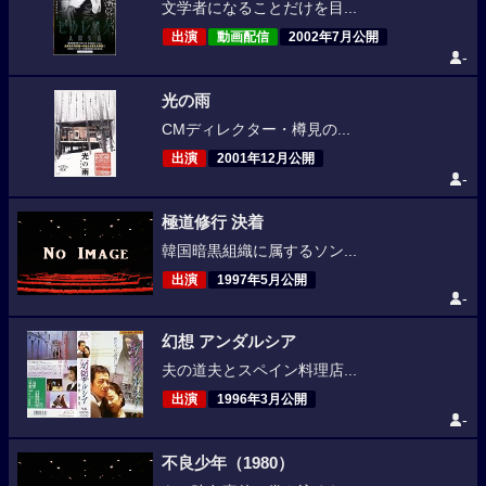
文学者になることだけを目...
出演
動画配信
2002年7月公開
-
光の雨
CMディレクター・樽見の...
出演
2001年12月公開
-
極道修行 決着
韓国暗黒組織に属するソン...
出演
1997年5月公開
-
幻想 アンダルシア
夫の道夫とスペイン料理店...
出演
1996年3月公開
-
不良少年（1980）