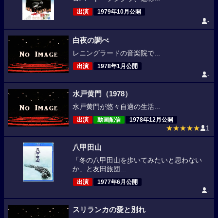
出演
1979年10月公開
-
白夜の調べ
レニングラードの音楽院で...
出演
1978年1月公開
-
水戸黄門（1978）
水戸黄門が悠々自適の生活...
出演
動画配信
1978年12月公開
★★★★★
1
八甲田山
「冬の八甲田山を歩いてみたいと思わない
か」と友田旅団...
出演
1977年6月公開
-
スリランカの愛と別れ