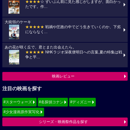
★★★★
☆ ずいぶん前に見た感じがしますが、面白かっ
たです。作...
大統領のケーキ
★★★★★
戦禍や圧政の中でどう生きていくのか、下劣
にならなく...
あの花が咲く丘で、君とまた出会えたら。
★★★★★
NHKラジオ深夜便明日への言葉,夏の特集は戦
争と平...
映画レビュー
注目の映画を探す
#スターウォーズ
#名探偵コナン
#ディズニー
#少女漫画原作実写化
シリーズ・映画祭作品を探す