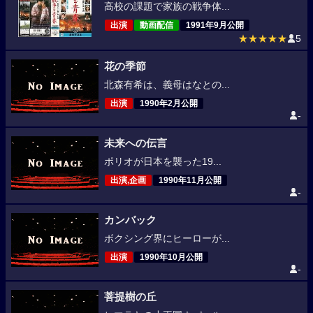
高校の課題で家族の戦争体...
出演
動画配信
1991年9月公開
★★★★★
5
花の季節
北森有希は、義母はなとの...
出演
1990年2月公開
-
未来への伝言
ポリオが日本を襲った19...
出演,企画
1990年11月公開
-
カンバック
ボクシング界にヒーローが...
出演
1990年10月公開
-
菩提樹の丘