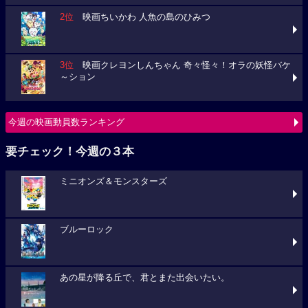
2位
映画ちいかわ 人魚の島のひみつ
3位
映画クレヨンしんちゃん 奇々怪々！オラの妖怪バケ
～ション
今週の映画動員数ランキング
要チェック！今週の３本
ミニオンズ＆モンスターズ
ブルーロック
あの星が降る丘で、君とまた出会いたい。