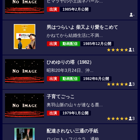
ヒマラヤの小王国ネパール...
出演
1985年2月公開
-
男はつらいよ 柴又より愛をこめて
かねてから結婚生活に不満...
出演
動画配信
1985年12月公開
★★★★★
1
ひめゆりの塔（1982）
昭和20年3月24日、沖...
出演
動画配信
1982年6月公開
★★★★★
3
子育てごっこ
奥羽山脈の山々が連なる麓...
出演
1979年1月公開
★★★★★
3
配達されない三通の手紙
ロバート・フジクラ、通称...