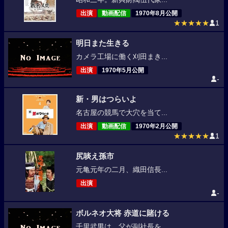
出演
動画配信
1970年8月公開
★★★★★
1
明日また生きる
カメラ工場に働く刈田まき...
出演
1970年5月公開
-
新・男はつらいよ
名古屋の競馬で大穴を当て...
出演
動画配信
1970年2月公開
★★★★★
1
尻啖え孫市
元亀元年の二月、織田信長...
出演
-
ボルネオ大将 赤道に賭ける
千里武男は、父が副社長を...