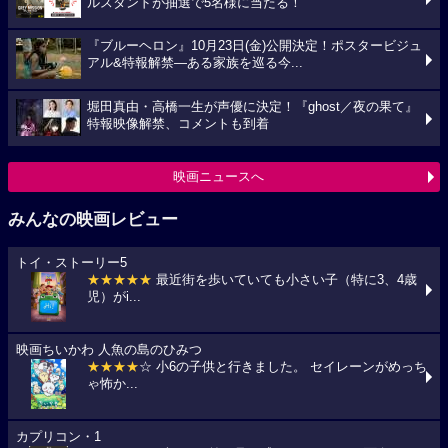
ルスタンドが抽選で5名様に当たる！
『ブルーヘロン』10月23日(金)公開決定！ポスタービジュ
アル&特報解禁―ある家族を巡る今...
堀田真由・高橋一生が声優に決定！『ghost／夜の果て』
特報映像解禁、コメントも到着
映画ニュースへ
みんなの映画レビュー
トイ・ストーリー5
★★★★★
最近街を歩いていても小さい子（特に3、4歳
児）がi...
映画ちいかわ 人魚の島のひみつ
★★★★
☆ 小6の子供と行きました。 セイレーンがめっち
ゃ怖か...
カプリコン・1