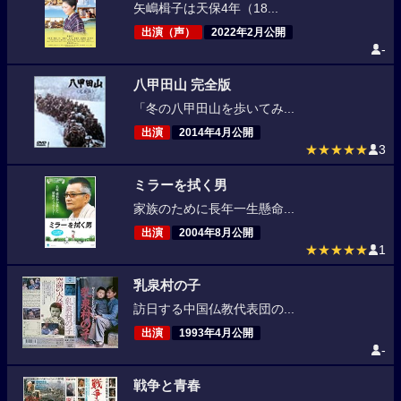
矢嶋楫子は天保4年（18...
出演（声）
2022年2月公開
-
八甲田山 完全版
「冬の八甲田山を歩いてみ...
出演
2014年4月公開
★★★★★
3
ミラーを拭く男
家族のために長年一生懸命...
出演
2004年8月公開
★★★★★
1
乳泉村の子
訪日する中国仏教代表団の...
出演
1993年4月公開
-
戦争と青春