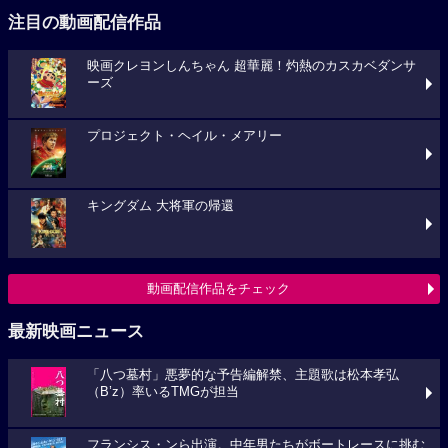
注目の動画配信作品
映画クレヨンしんちゃん 超華麗！灼熱のカスカベダンサ
ーズ
プロジェクト・ヘイル・メアリー
キングダム 大将軍の帰還
動画配信作品をチェック
最新映画ニュース
「八つ墓村」悪夢的な予告編解禁、主題歌は松本孝弘
（B’z）率いるTMGが担当
フランシス・ンら出演。中年男たちがボートレースに挑む