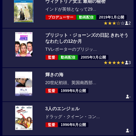
ヴィクトリア女王 最期の秘密
インドが英領となって29...
プロデューサー
動画配信
2019年1月公開
★★★☆
☆
2
ブリジット・ジョーンズの日記 きれそう
なわたしの12か月
TVレポーターのブリジッ...
監督
動画配信
2005年3月公開
★★★★★
3
輝きの海
20世紀初頭、英国南西部...
監督
1999年6月公開
-
3人のエンジェル
ドラッグ・クイーン・コン...
監督
1996年6月公開
-