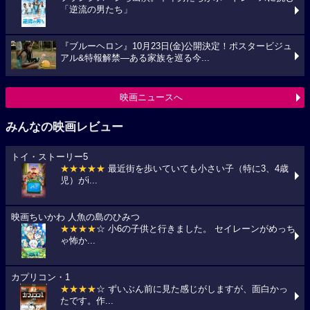
「逆流の男たち」
『ブルーヘロン』10月23日(金)公開決定！ポスタービジュ
アル&特報解禁―ある家族を巡る今...
映画ニュースへ
みんなの映画レビュー
トイ・ストーリー5
★★★★★
最近街を歩いていても小さい子（特に3、4歳
児）がi...
映画ちいかわ 人魚の島のひみつ
★★★★
☆ 小6の子供と行きました。 セイレーンがめっち
ゃ怖か...
カプリコン・1
★★★★
☆ ずいぶん前に見た感じがしますが、面白かっ
たです。作...