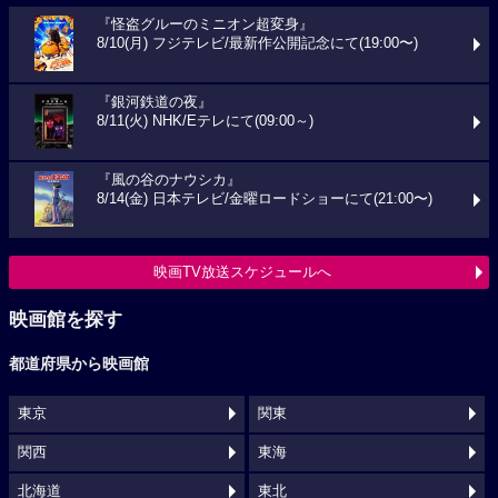
『怪盗グルーのミニオン超変身』
8/10(月) フジテレビ/最新作公開記念にて(19:00〜)
『銀河鉄道の夜』
8/11(火) NHK/Eテレにて(09:00～)
『風の谷のナウシカ』
8/14(金) 日本テレビ/金曜ロードショーにて(21:00〜)
映画TV放送スケジュールへ
映画館を探す
都道府県から映画館
東京
関東
関西
東海
北海道
東北