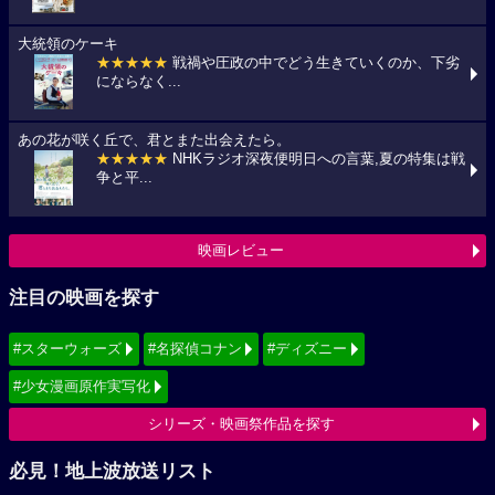
大統領のケーキ
★★★★★
戦禍や圧政の中でどう生きていくのか、下劣
にならなく...
あの花が咲く丘で、君とまた出会えたら。
★★★★★
NHKラジオ深夜便明日への言葉,夏の特集は戦
争と平...
映画レビュー
注目の映画を探す
#スターウォーズ
#名探偵コナン
#ディズニー
#少女漫画原作実写化
シリーズ・映画祭作品を探す
必見！地上波放送リスト