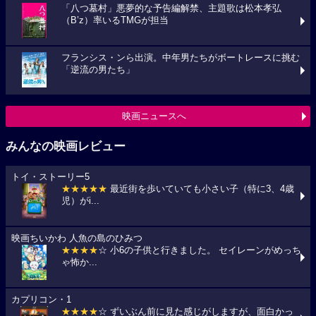
「八つ墓村」悪夢的な予告編解禁、主題歌は松本孝弘
（B’z）率いるTMGが担当
フランシス・ンら出演。中年男たちがボートレースに挑む
「逆流の男たち」
映画ニュースへ
みんなの映画レビュー
トイ・ストーリー5
★★★★★
最近街を歩いていても小さい子（特に3、4歳
児）がi...
映画ちいかわ 人魚の島のひみつ
★★★★
☆ 小6の子供と行きました。 セイレーンがめっち
ゃ怖か...
カプリコン・1
★★★★
☆ ずいぶん前に見た感じがしますが、面白かっ