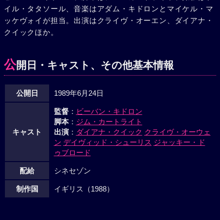
イル・タタソール、音楽はアダム・キドロンとマイケル・マ
ちに、ジェイクはひとりで、改めて新しい世界へと飛翔して
ッケヴォイが担当。出演はクライヴ・オーエン、ダイアナ・
ゆくのだった。
クイックほか。
公
開日・キャスト、その他基本情報
公開日
1989年6月24日
監督
：
ビーバン・キドロン
脚本
：
ジム・カートライト
キャスト
出演
：
ダイアナ・クイック
クライヴ・オーウェ
ン
デイヴィッド・シューリス
ジャッキー・ド
ゥブロード
配給
シネセゾン
制作国
イギリス（1988）