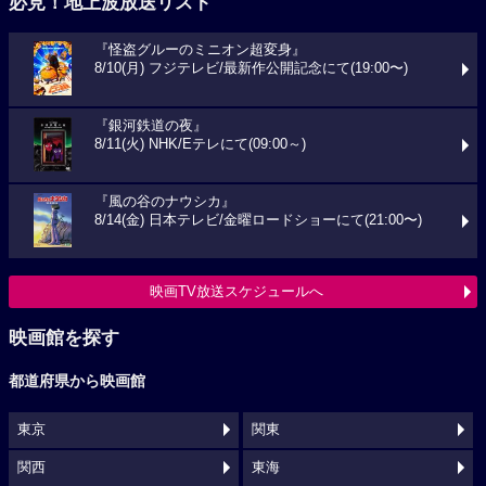
必見！地上波放送リスト
『怪盗グルーのミニオン超変身』
8/10(月) フジテレビ/最新作公開記念にて(19:00〜)
『銀河鉄道の夜』
8/11(火) NHK/Eテレにて(09:00～)
『風の谷のナウシカ』
8/14(金) 日本テレビ/金曜ロードショーにて(21:00〜)
映画TV放送スケジュールへ
映画館を探す
都道府県から映画館
東京
関東
関西
東海