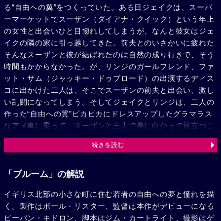
る“自由への翼”をつくっていた。ある日ジェイクは、スーパ
ーマーケットでスーザン（ダイアナ・クイック）という年上
の女性と出会いひと目惚れしてしまうが、なんと彼女はジェ
イクの隣の家に引っ越してきた。前夫とのいさかいに疲れた
そんなスーザンと彼が結ばれたのは自然の成り行きで、そう
時間もかからなかった。が、リンジのガールフレンド、ファ
ット・サム（ジャッキー・ドゥブロード）の出演するディス
コに出かけた二人は、そこでスーザンの前夫と出会い、激し
い乱闘になってしまう。そしてジェイクとリンジは、二人の
作った“自由への翼”ピカピカにドレスアップしたグラマラス
なアメ車に乗って、スーザンと三人で夢に向かって旅立つこ
とにした。旅の出来事は、彼らを最高の気分、初めて人生を
続きを読む
自分の判断で生きているその充実感で満たした。やがて三人
は、湖水地方のしなびた廃屋にたどりつくが、ここの心を解
き放つような安らぎが、彼らの心に亀裂を生み出す。ここに
「ブルーム」の解説
落ちつこうとするスーザンとリンジは、あくまでも夢を追求
イギリス北部の小さな町に住む若者の自由への夢と憧れを描
してゆこうとするジェイクに、もはやついてゆくことができ
く。製作はポール・リスター、監督は本作がデビューになる
なくなっていた。リンジは次の町のディスコに就職し、スー
ビーバン・キドロン、脚本はジム・カートライト、撮影はゲ
ザンも捨てたはずの家に戻ることを望んだ。失意と混乱のう