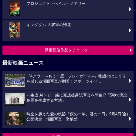
プロジェクト・ヘイル・メアリー
キングダム 大将軍の帰還
動画配信作品をチェック
最新映画ニュース
『4アウト ─もう一度、プレイボール─』物語のはじまり
を感じる場面写真が到着！スポーツイベ...
＜生成 AI＞と一緒に完成披露試写会を開催!?『5秒で完全
犯罪を生成する方法』
時空を超えた愛の軌跡『僕の一年、君の一日』9月4日(金)
公開決定！場面写真一挙解禁