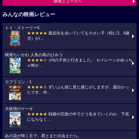
映画ニュースへ
みんなの映画レビュー
トイ・ストーリー5
★★★★★
最近街を歩いていても小さい子（特に3、4歳
児）がi...
映画ちいかわ 人魚の島のひみつ
★★★★
☆ 小6の子供と行きました。 セイレーンがめっち
ゃ怖か...
カプリコン・1
★★★★
☆ ずいぶん前に見た感じがしますが、面白かっ
たです。作...
大統領のケーキ
★★★★★
戦禍や圧政の中でどう生きていくのか、下劣
にならなく...
あの花が咲く丘で、君とまた出会えたら。