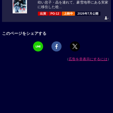
幼い息子・晶を連れて、豪雪地帯にある実家
に移住した稔...
出演
PG-12
上映中
2026年7月公開
-
このページをシェアする
（
広告を非表示にするには
）