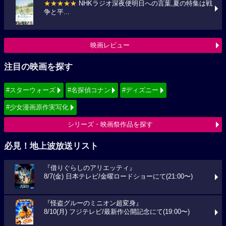
★★★★★
NHKラジオ深夜便明日への言葉,夏の特集は戦
争と平...
映画レビュー
注目の映画を探す
#スターウォーズ
#名探偵コナン
#ディズニー
#少女漫画原作実写化
シリーズ・映画祭作品を探す
必見！地上波放送リスト
『借りぐらしのアリエッティ』
8/7(金) 日本テレビ/金曜ロードショーにて(21:00〜)
『怪盗グルーのミニオン超変身』
8/10(月) フジテレビ/最新作公開記念にて(19:00〜)