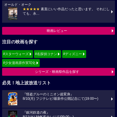
オールド・オーク
★★★★★
素直にいい作品だったと思います。 それにし
ても、永...
映画レビュー
注目の映画を探す
#スターウォーズ
#名探偵コナン
#ディズニー
#少女漫画原作実写化
シリーズ・映画祭作品を探す
必見！地上波放送リスト
『怪盗グルーのミニオン超変身』
8/10(月) フジテレビ/最新作公開記念にて(19:00〜)
『銀河鉄道の夜』