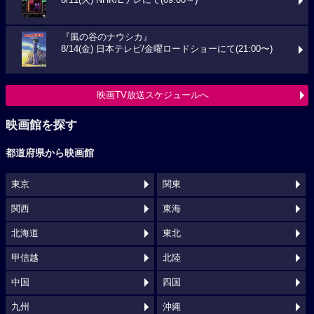
8/11(火) NHK/Eテレにて(09:00～)
『風の谷のナウシカ』
8/14(金) 日本テレビ/金曜ロードショーにて(21:00〜)
映画TV放送スケジュールへ
映画館を探す
都道府県から映画館
東京
関東
関西
東海
北海道
東北
甲信越
北陸
中国
四国
九州
沖縄