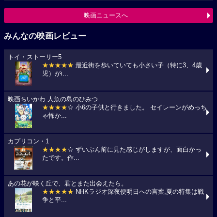
映画ニュースへ
みんなの映画レビュー
トイ・ストーリー5
★★★★★
最近街を歩いていても小さい子（特に3、4歳
児）がi...
映画ちいかわ 人魚の島のひみつ
★★★★
☆ 小6の子供と行きました。 セイレーンがめっち
ゃ怖か...
カプリコン・1
★★★★
☆ ずいぶん前に見た感じがしますが、面白かっ
たです。作...
あの花が咲く丘で、君とまた出会えたら。
★★★★★
NHKラジオ深夜便明日への言葉,夏の特集は戦
争と平...