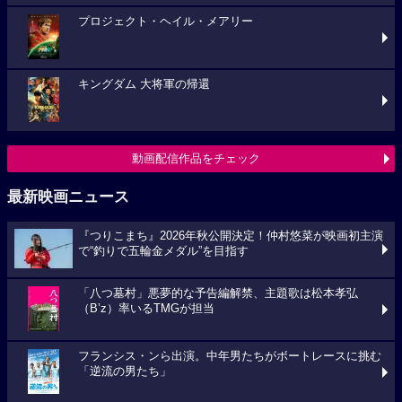
プロジェクト・ヘイル・メアリー
キングダム 大将軍の帰還
動画配信作品をチェック
最新映画ニュース
『つりこまち』2026年秋公開決定！仲村悠菜が映画初主演
で“釣りで五輪金メダル”を目指す
「八つ墓村」悪夢的な予告編解禁、主題歌は松本孝弘
（B’z）率いるTMGが担当
フランシス・ンら出演。中年男たちがボートレースに挑む
「逆流の男たち」