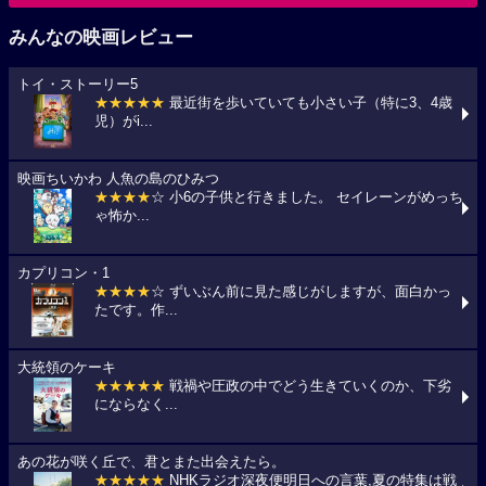
みんなの映画レビュー
トイ・ストーリー5
★★★★★
最近街を歩いていても小さい子（特に3、4歳
児）がi...
映画ちいかわ 人魚の島のひみつ
★★★★
☆ 小6の子供と行きました。 セイレーンがめっち
ゃ怖か...
カプリコン・1
★★★★
☆ ずいぶん前に見た感じがしますが、面白かっ
たです。作...
大統領のケーキ
★★★★★
戦禍や圧政の中でどう生きていくのか、下劣
にならなく...
あの花が咲く丘で、君とまた出会えたら。
★★★★★
NHKラジオ深夜便明日への言葉,夏の特集は戦