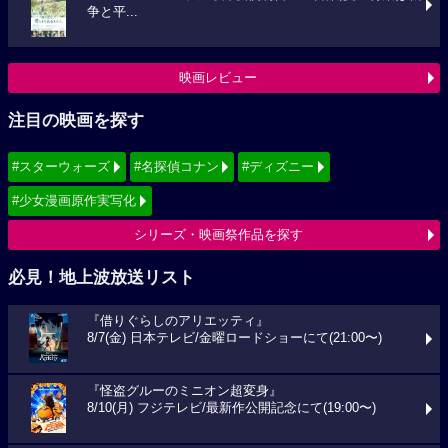
争と平...
映画レビュー
注目の映画を探す
#スターウォーズ
#名探偵コナン
#ディズニー
#少女漫画原作実写化
シリーズ・映画祭作品を探す
必見！地上波放送リスト
『借りぐらしのアリエッティ』
8/7(金) 日本テレビ/金曜ロードショーにて(21:00〜)
『怪盗グルーのミニオン超変身』
8/10(月) フジテレビ/最新作公開記念にて(19:00〜)