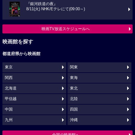
『銀河鉄道の夜』
8/11(火) NHK/Eテレにて(09:00～)
映画TV放送スケジュールへ
映画館を探す
都道府県から映画館
東京
関東
関西
東海
北海道
東北
甲信越
北陸
中国
四国
九州
沖縄
全国の映画館へ