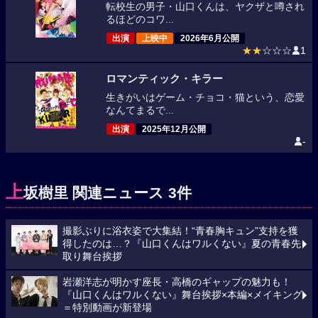
転校生の男子・山口くんは、ヤクザと噂され
るほどのコワ...
出演
上映中
2026年6月公開
★★
☆☆☆
1
ロマンティック・キラー
生きがいはゲーム・チョコ・猫という、恋愛
なんてまるで...
出演
2025年12月公開
-
上
坂樹里 関連ニュース 3件
撮影ぶりに浴衣姿で大集結！“青春胸キュン”支持を獲
得したのは…？『山口くんはワルくない』夏の青春先
取り舞台挨拶
岩瀬洋志が明かす座長・高橋のギャップの魅力も！
『山口くんはワルくない』舞台挨拶×本編×メイキング
＝特別動画が新登場