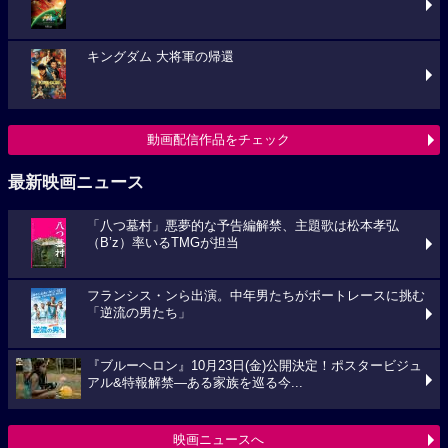
キングダム 大将軍の帰還
動画配信作品をチェック
最新映画ニュース
「八つ墓村」悪夢的な予告編解禁、主題歌は松本孝弘
（B’z）率いるTMGが担当
フランシス・ンら出演。中年男たちがボートレースに挑む
「逆流の男たち」
『ブルーヘロン』10月23日(金)公開決定！ポスタービジュ
アル&特報解禁―ある家族を巡る今...
映画ニュースへ