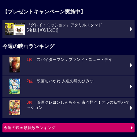
【プレゼントキャンペーン実施中】
『グレイ・ミッション』アクリルスタンド
5名様 [〆8/16(日)]
今週の映画ランキング
1位
スパイダーマン：ブランド・ニュー・デイ
2位
映画ちいかわ 人魚の島のひみつ
3位
映画クレヨンしんちゃん 奇々怪々！オラの妖怪バケ
～ション
今週の映画動員数ランキング