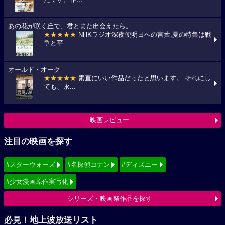
あの花が咲く丘で、君とまた出会えたら。
★★★★★
NHKラジオ深夜便明日への言葉,夏の特集は戦
争と平...
オールド・オーク
★★★★★
素直にいい作品だったと思います。 それにし
ても、永...
映画レビュー
注目の映画を探す
#スターウォーズ
#名探偵コナン
#ディズニー
#少女漫画原作実写化
シリーズ・映画祭作品を探す
必見！地上波放送リスト