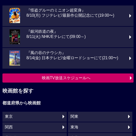
『怪盗グルーのミニオン超変身』
8/10(月) フジテレビ/最新作公開記念にて(19:00〜)
『銀河鉄道の夜』
8/11(火) NHK/Eテレにて(09:00～)
『風の谷のナウシカ』
8/14(金) 日本テレビ/金曜ロードショーにて(21:00〜)
映画TV放送スケジュールへ
映画館を探す
都道府県から映画館
東京
関東
関西
東海