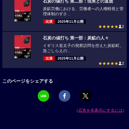
石炭の値打ち 第二部：現実との直面
炭鉱労働における、労働者への人権軽視と管
理体制のずさ...
出演
2025年11月公開
★★★★★
2
石炭の値打ち 第一部：炭鉱の人々
イギリス皇太子の視察訪問を控えた炭鉱町。
急ごしらえの...
出演
2025年11月公開
★★★★★
2
このページをシェアする
（
広告を非表示にするには
）