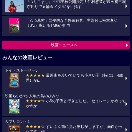
『つりこまち』2026年秋公開決定！仲村悠菜が映画初主演
で“釣りで五輪金メダル”を目指す
「八つ墓村」悪夢的な予告編解禁、主題歌は松本孝弘
（B’z）率いるTMGが担当
映画ニュースへ
みんなの映画レビュー
トイ・ストーリー5
★★★★★
最近街を歩いていても小さい子（特に3、4歳
児）がi...
映画ちいかわ 人魚の島のひみつ
★★★★
☆ 小6の子供と行きました。 セイレーンがめっち
ゃ怖か...
カプリコン・1
★★★★
☆ ずいぶん前に見た感じがしますが、面白かっ
たです。作...