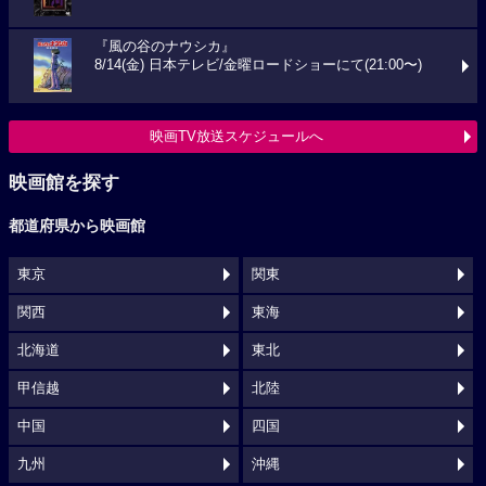
『風の谷のナウシカ』
8/14(金) 日本テレビ/金曜ロードショーにて(21:00〜)
映画TV放送スケジュールへ
映画館を探す
都道府県から映画館
東京
関東
関西
東海
北海道
東北
甲信越
北陸
中国
四国
九州
沖縄