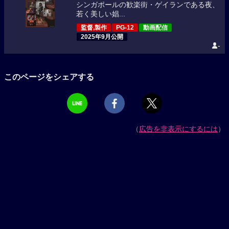
シンガポールの歓楽街・ゲイランである夜、
若く美しい娼...
監督,製作
PG-12
動画配信
2025年9月公開
-
このページをシェアする
（
広告を非表示にするには
）