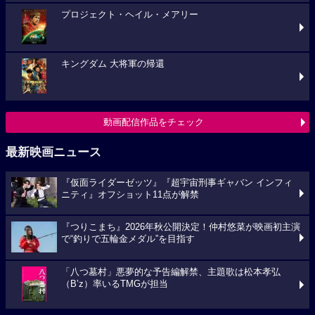
プロジェクト・ヘイル・メアリー
キングダム 大将軍の帰還
動画配信作品をチェック
最新映画ニュース
『仮面ライダーゼッツ』『超宇宙刑事ギャバン インフィ
ニティ』オフショット11点が解禁
『つりこまち』2026年秋公開決定！仲村悠菜が映画初主演
で“釣りで五輪金メダル”を目指す
「八つ墓村」悪夢的な予告編解禁、主題歌は松本孝弘
（B’z）率いるTMGが担当