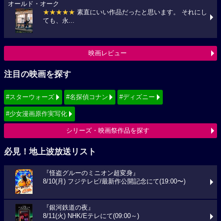
オールド・オーク
★★★★★
素直にいい作品だったと思います。 それにし
ても、永...
映画レビュー
注目の映画を探す
#スターウォーズ
#名探偵コナン
#ディズニー
#少女漫画原作実写化
シリーズ・映画祭作品を探す
必見！地上波放送リスト
『怪盗グルーのミニオン超変身』
8/10(月) フジテレビ/最新作公開記念にて(19:00〜)
『銀河鉄道の夜』
8/11(火) NHK/Eテレにて(09:00～)