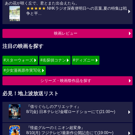
あの花が咲く丘で、君とまた出会えたら。
★★★★★
NHKラジオ深夜便明日への言葉,夏の特集は戦
争と平...
映画レビュー
注目の映画を探す
#スターウォーズ
#名探偵コナン
#ディズニー
#少女漫画原作実写化
シリーズ・映画祭作品を探す
必見！地上波放送リスト
『借りぐらしのアリエッティ』
8/7(金) 日本テレビ/金曜ロードショーにて(21:00〜)
『怪盗グルーのミニオン超変身』
8/10(月) フジテレビ/最新作公開記念にて(19:00〜)