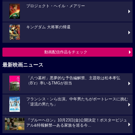
プロジェクト・ヘイル・メアリー
キングダム 大将軍の帰還
動画配信作品をチェック
最新映画ニュース
「八つ墓村」悪夢的な予告編解禁、主題歌は松本孝弘
（B’z）率いるTMGが担当
フランシス・ンら出演。中年男たちがボートレースに挑む
「逆流の男たち」
『ブルーヘロン』10月23日(金)公開決定！ポスタービジュ
アル&特報解禁―ある家族を巡る今...