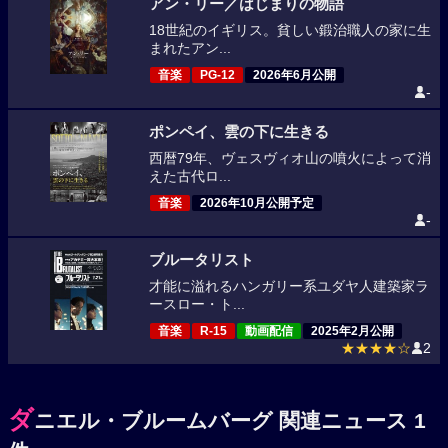
アン・リー／はじまりの物語
18世紀のイギリス。貧しい鍛治職人の家に生
まれたアン...
音楽
PG-12
2026年6月公開
-
ポンペイ、雲の下に生きる
西暦79年、ヴェスヴィオ山の噴火によって消
えた古代ロ...
音楽
2026年10月公開予定
-
ブルータリスト
才能に溢れるハンガリー系ユダヤ人建築家ラ
ースロー・ト...
音楽
R-15
動画配信
2025年2月公開
★★★★☆
2
ダ
ニエル・ブルームバーグ 関連ニュース 1