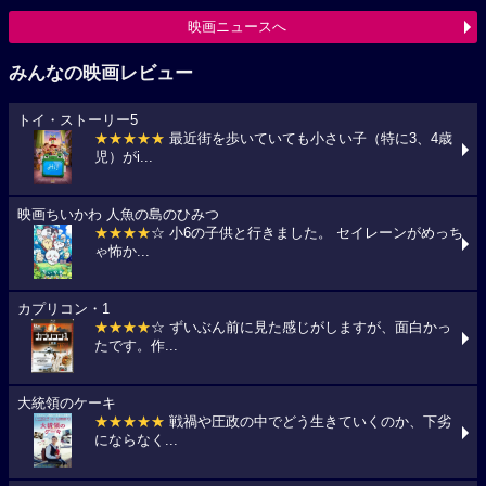
映画ニュースへ
みんなの映画レビュー
トイ・ストーリー5
★★★★★
最近街を歩いていても小さい子（特に3、4歳
児）がi...
映画ちいかわ 人魚の島のひみつ
★★★★
☆ 小6の子供と行きました。 セイレーンがめっち
ゃ怖か...
カプリコン・1
★★★★
☆ ずいぶん前に見た感じがしますが、面白かっ
たです。作...
大統領のケーキ
★★★★★
戦禍や圧政の中でどう生きていくのか、下劣
にならなく...