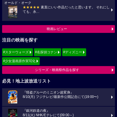
オールド・オーク
★★★★★
素直にいい作品だったと思います。 それにし
ても、永...
映画レビュー
注目の映画を探す
#スターウォーズ
#名探偵コナン
#ディズニー
#少女漫画原作実写化
シリーズ・映画祭作品を探す
必見！地上波放送リスト
『怪盗グルーのミニオン超変身』
8/10(月) フジテレビ/最新作公開記念にて(19:00〜)
『銀河鉄道の夜』
8/11(火) NHK/Eテレにて(09:00～)