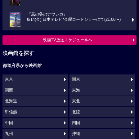
『風の谷のナウシカ』
8/14(金) 日本テレビ/金曜ロードショーにて(21:00〜)
映画TV放送スケジュールへ
映画館を探す
都道府県から映画館
東京
関東
関西
東海
北海道
東北
甲信越
北陸
中国
四国
九州
沖縄