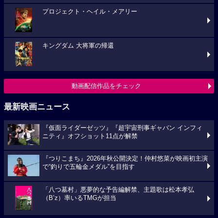
プロジェクト・ヘイル・メアリー
キングダム 大将軍の帰還
動画配信作品をチェック
最新映画ニュース
『仮面ライダーゼッツ』『超宇宙刑事ギャバン インフィ
ニティ』オフショット11点が解禁
『つりこまち』2026年秋公開決定！仲村悠菜が映画初主演
で“釣りで五輪金メダル”を目指す
「八つ墓村」悪夢的な予告編解禁、主題歌は松本孝弘
（B’z）率いるTMGが担当