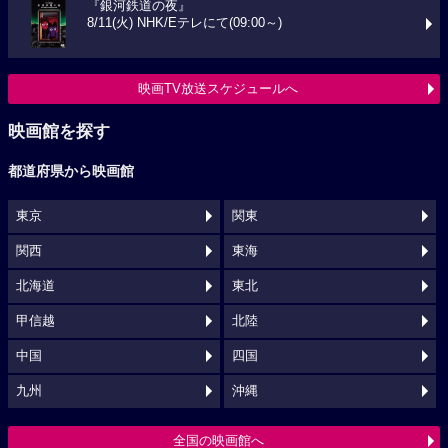
『銀河鉄道の夜』
8/11(火) NHK/Eテレにて(09:00～)
映画TV放送スケジュールへ
映画館を探す
都道府県から映画館
東京
関東
関西
東海
北海道
東北
甲信越
北陸
中国
四国
九州
沖縄
全国の映画館へ