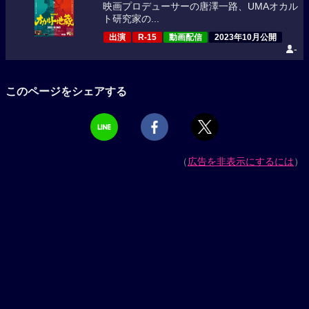
映画プロデューサーの唐澤一路、UMAオカル
ト研究家の...
出演
R-15
動画配信
2023年10月公開
-
このページをシェアする
（
広告を非表示にするには
）