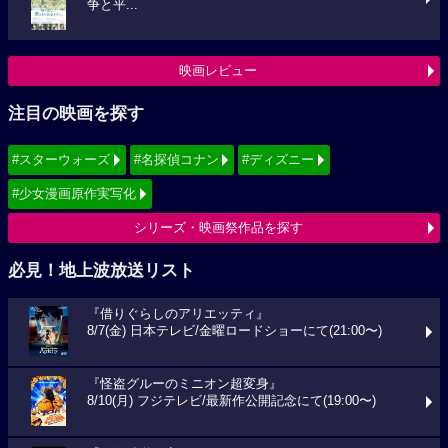
争と平...
映画レビュー
注目の映画を探す
#スターウォーズ
#名探偵コナン
#ディズニー
#少女漫画原作実写化
シリーズ・映画祭作品を探す
必見！地上波放送リスト
『借りぐらしのアリエッティ』
8/7(金) 日本テレビ/金曜ロードショーにて(21:00〜)
『怪盗グルーのミニオン超変身』
8/10(月) フジテレビ/最新作公開記念にて(19:00〜)