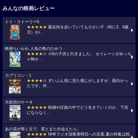
みんなの映画レビュー
トイ・ストーリー5
★★★★★
最近街を歩いていても小さい子（特に3、4歳
児）がi...
映画ちいかわ 人魚の島のひみつ
★★★★
☆ 小6の子供と行きました。 セイレーンがめっち
ゃ怖か...
カプリコン・1
★★★★
☆ ずいぶん前に見た感じがしますが、面白かっ
たです。作...
大統領のケーキ
★★★★★
戦禍や圧政の中でどう生きていくのか、下劣
にならなく...
あの花が咲く丘で、君とまた出会えたら。
★★★★★
NHKラジオ深夜便明日への言葉,夏の特集は戦