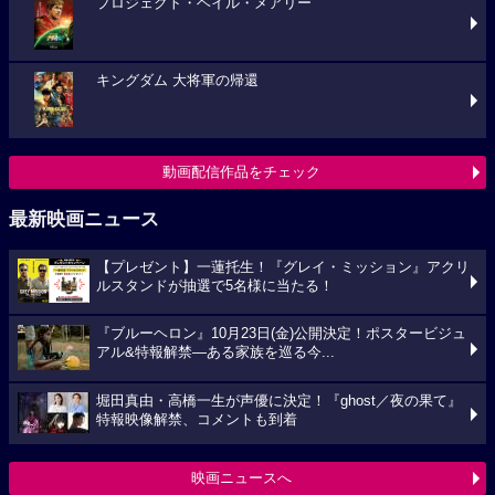
プロジェクト・ヘイル・メアリー
キングダム 大将軍の帰還
動画配信作品をチェック
最新映画ニュース
【プレゼント】一蓮托生！『グレイ・ミッション』アクリ
ルスタンドが抽選で5名様に当たる！
『ブルーヘロン』10月23日(金)公開決定！ポスタービジュ
アル&特報解禁―ある家族を巡る今...
堀田真由・高橋一生が声優に決定！『ghost／夜の果て』
特報映像解禁、コメントも到着
映画ニュースへ